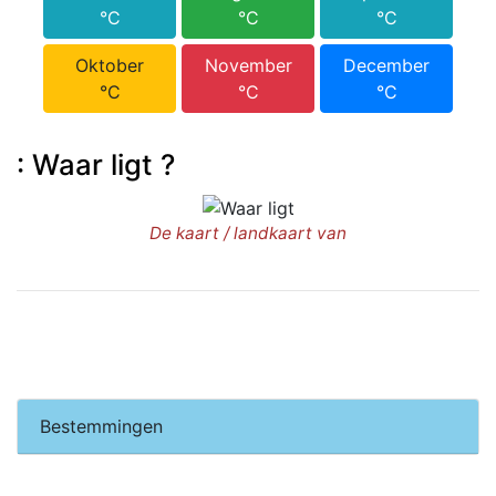
°C
°C
°C
Oktober
November
December
°C
°C
°C
: Waar ligt ?
De kaart / landkaart van
Bestemmingen