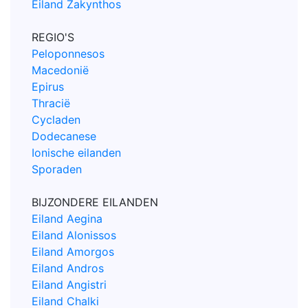
Eiland Zakynthos
REGIO'S
Peloponnesos
Macedonië
Epirus
Thracië
Cycladen
Dodecanese
Ionische eilanden
Sporaden
BIJZONDERE EILANDEN
Eiland Aegina
Eiland Alonissos
Eiland Amorgos
Eiland Andros
Eiland Angistri
Eiland Chalki