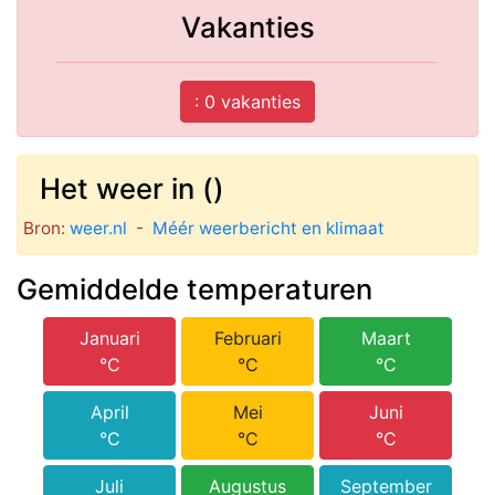
Vakanties
: 0 vakanties
Het weer in ()
Bron:
weer.nl
-
Méér weerbericht en klimaat
Gemiddelde temperaturen
Januari
Februari
Maart
°C
°C
°C
April
Mei
Juni
°C
°C
°C
Juli
Augustus
September