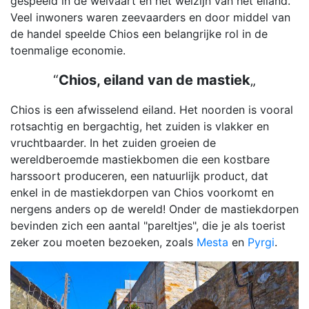
gespeeld in de welvaart en het welzijn van het eiland.
Veel inwoners waren zeevaarders en door middel van
de handel speelde Chios een belangrijke rol in de
toenmalige economie.
“
Chios, eiland van de mastiek
„
Chios is een afwisselend eiland. Het noorden is vooral
rotsachtig en bergachtig, het zuiden is vlakker en
vruchtbaarder. In het zuiden groeien de
wereldberoemde mastiekbomen die een kostbare
harssoort produceren, een natuurlijk product, dat
enkel in de mastiekdorpen van Chios voorkomt en
nergens anders op de wereld! Onder de mastiekdorpen
bevinden zich een aantal "pareltjes", die je als toerist
zeker zou moeten bezoeken, zoals
Mesta
en
Pyrgi
.