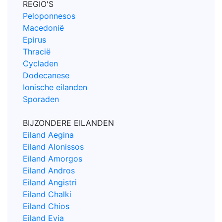
REGIO'S
Peloponnesos
Macedonië
Epirus
Thracië
Cycladen
Dodecanese
Ionische eilanden
Sporaden
BIJZONDERE EILANDEN
Eiland Aegina
Eiland Alonissos
Eiland Amorgos
Eiland Andros
Eiland Angistri
Eiland Chalki
Eiland Chios
Eiland Evia