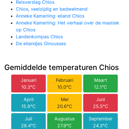
Reisverslag Chios
Chios, veelzijdig en bedwelmend
Anneke Kamerling: eiland Chios
Anneke Kamerling: Het verhaal over de mastiek
op Chios
Landenkompas Chios
De eilandjes Oinousses
Gemiddelde temperaturen Chios
Januari
Februari
Maart
10.3°C
10.0°C
12.1°C
April
Mei
Juni
15.9°C
20.6°C
25.5°C
Juli
Augustus
September
28.4°C
27.9°C
24.3°C