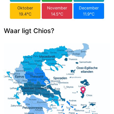
Oktober
November
December
19.4°C
14.5°C
11.9°C
Waar ligt Chios?