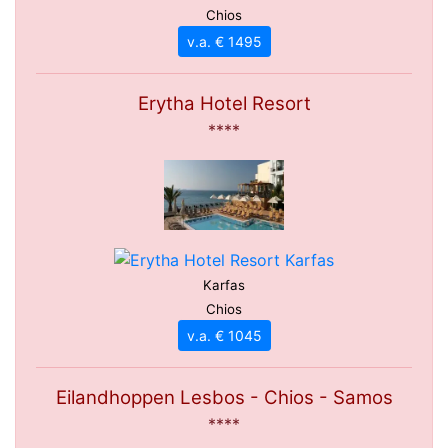
Chios
v.a. € 1495
Erytha Hotel Resort
****
Karfas
Chios
v.a. € 1045
Eilandhoppen Lesbos - Chios - Samos
****