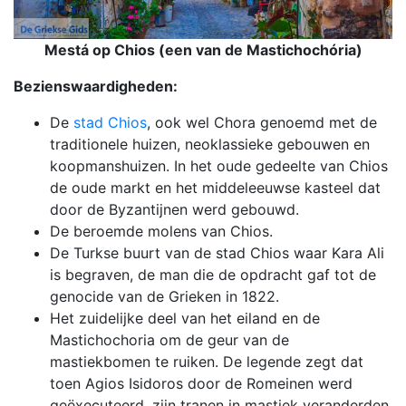
Mestá op Chios (een van de Mastichochória)
Bezienswaardigheden:
De
stad Chios
, ook wel Chora genoemd met de
traditionele huizen, neoklassieke gebouwen en
koopmanshuizen. In het oude gedeelte van Chios
de oude markt en het middeleeuwse kasteel dat
door de Byzantijnen werd gebouwd.
De beroemde molens van Chios.
De Turkse buurt van de stad Chios waar Kara Ali
is begraven, de man die de opdracht gaf tot de
genocide van de Grieken in 1822.
Het zuidelijke deel van het eiland en de
Mastichochoria om de geur van de
mastiekbomen te ruiken. De legende zegt dat
toen Agios Isidoros door de Romeinen werd
geëxecuteerd, zijn tranen in mastiek veranderden.