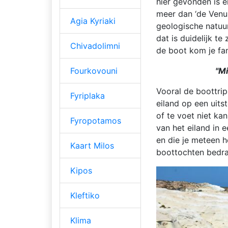
hier gevonden is e
meer dan ‘de Venus
Agia Kyriaki
geologische natuu
dat is duidelijk t
Chivadolimni
de boot kom je fa
"Mi
Fourkovouni
Vooral de boottrip
Fyriplaka
eiland op een uits
of te voet niet ka
Fyropotamos
van het eiland in 
en die je meteen h
Kaart Milos
boottochten bedr
Kipos
Kleftiko
Klima