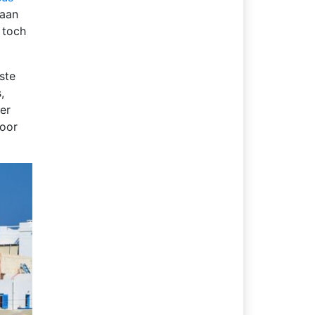
 aan
 toch
ste
,
ter
door