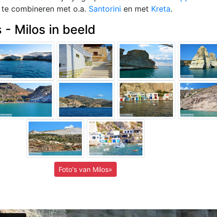
 te combineren met o.a.
Santorini
en met
Kreta
.
 - Milos in beeld
Foto's van Milos»