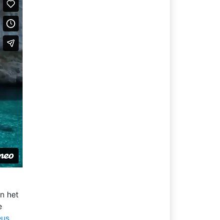
n het
e
eus