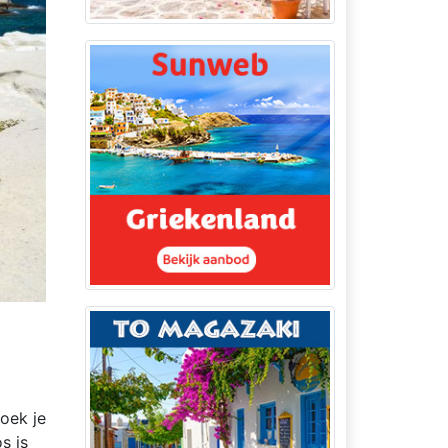
oek je
os is