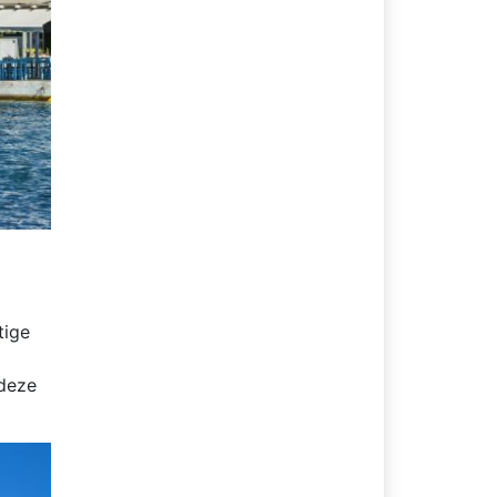
tige
 deze