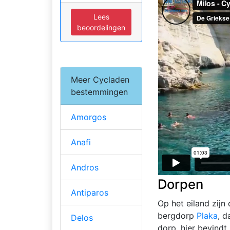
Lees
beoordelingen
Meer Cycladen
bestemmingen
Amorgos
Anafi
Andros
Dorpen
Antiparos
Op het eiland zijn
bergdorp
Plaka
, d
Delos
dorp, hier bevindt