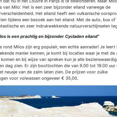
n dat nu in het Louvre in Parijs is te bewonderen. Maar Milo
 van Milo’. Het is een zeer bijzonder eiland vanwege de
rverscheidenheid. Het eiland heeft een vulkanische oorspr
e zien tijdens een bezoek aan het eiland. Met de auto, bus of
ntastische en zeer indrukwekkende natuurverschijnselen te
los is een prachtig en bijzonder Cycladen eiland"
s rond Milos zijn erg populair, een echte aanrader! Je leert 
tekende manier kennen, je komt bij locaties waar je met de
n komen en bij wijze van spreken kun je alle bezienswaardi
een dag zien. Er zijn boottochten die van 9.00 tot 19.00 uur
et neusje van de zalm laten zien. De prijzen voor zulke
agen voor volwassen ongeveer € 35,00.