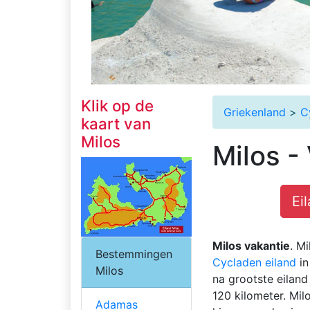
Klik op de
Griekenland
>
C
kaart van
Milos
Milos -
Ei
Milos vakantie
. M
Bestemmingen
Cycladen eiland
in
Milos
na grootste eiland
120 kilometer. Mi
Adamas