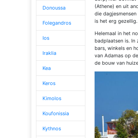
(Athene) en uit a
Donoussa
die dagjesmensen o
is het erg gezellig.
Folegandros
Helemaal in het n
Ios
badplaatsen is. In
bars, winkels en ho
Iraklia
van Adamas op de h
de bouw van huizen
Kea
Keros
Kimolos
Koufonissia
Kythnos