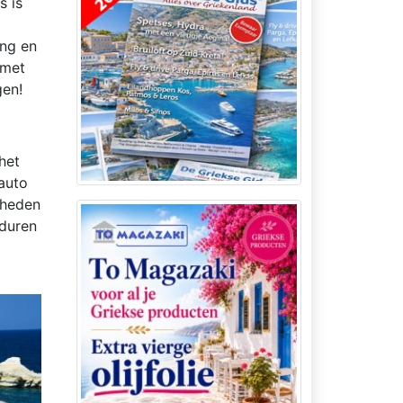
s is
ong en
 met
gen!
het
 auto
gheden
 duren