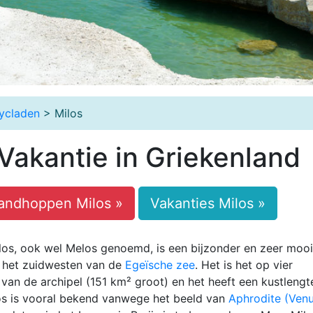
ycladen
> Milos
 Vakantie in Griekenland
landhoppen Milos »
Vakanties Milos »
ilos, ook wel Melos genoemd, is een bijzonder en zeer mooi
 het zuidwesten van de
Egeïsche zee
. Het is het op vier
 van de archipel (151 km² groot) en het heeft een kustlengt
los is vooral bekend vanwege het beeld van
Aphrodite (Venu