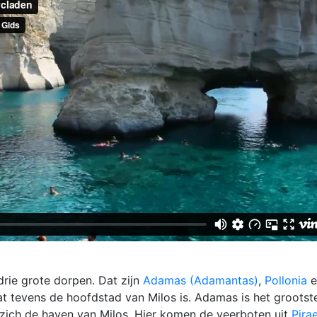
 drie grote dorpen. Dat zijn
Adamas (Adamantas)
,
Pollonia
e
at tevens de hoofdstad van Milos is. Adamas is het grootst
 zich de haven van Milos. Hier komen de veerboten uit
Pira