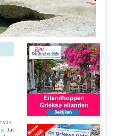
e van
s)
dat