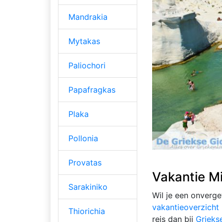
Mandrakia
Mytakas
Paliochori
Papafragkas
Plaka
Pollonia
Provatas
Vakantie M
Sarakiniko
Wil je een onverge
vakantieoverzicht 
Thiorichia
reis dan bij
Grieks