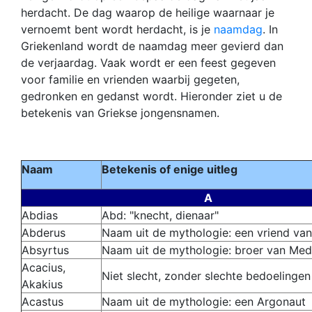
herdacht. De dag waarop de heilige waarnaar je
vernoemt bent wordt herdacht, is je
naamdag
. In
Griekenland wordt de naamdag meer gevierd dan
de verjaardag. Vaak wordt er een feest gegeven
voor familie en vrienden waarbij gegeten,
gedronken en gedanst wordt. Hieronder ziet u de
betekenis van Griekse jongensnamen.
Naam
Betekenis of enige uitleg
A
Abdias
Abd: "knecht, dienaar"
Abderus
Naam uit de mythologie: een vriend van
Absyrtus
Naam uit de mythologie: broer van Me
A
cacius,
Niet slecht, zonder slechte bedoelingen
Akakius
Acastus
Naam uit de mythologie:
een Argonaut