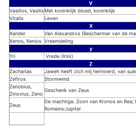
V
Vasilios, Vasilis
Met koninklijk bloed, koninklijk
Vitalis
Leven
X
Xander
Van Alexandros (Beschermer van de m
Xenos, Xenios
Vreemdeling
y
Yri
Vrede (Irini)
Z
Zacharias
Jaweh heeft zich mij herinnerd, van sui
Zefiros
Stormwind
Zenobius,
Geschenk van Zeus
Zinovius, Zeno
De machtige. Zoon van Kronos en Rea; 
Zeus
Romeins:Jupiter