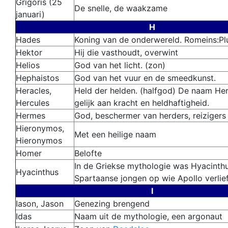
Grigoris
(25
De snelle
, de waakzame
januari)
H
Hades
Koning van de onderwereld. Romeins:Pl
Hektor
Hij die vasthoudt, overwint
Helios
God van het licht. (zon)
Hephaistos
God van het vuur en de smeedkunst.
Heracles,
Held der helden. (halfgod) De naam Her
Hercules
gelijk aan kracht en heldhaftigheid.
Hermes
God, beschermer van herders, reizigers
Hieronymos,
Met een heilige naam
Hieronymos
Homer
Belofte
In de Griekse mythologie was Hyacinth
Hyacinthus
Spartaanse jongen op wie Apollo verlie
I
Iason, Jason
Genezing brengend
Idas
Naam uit de mythologie, een argonaut