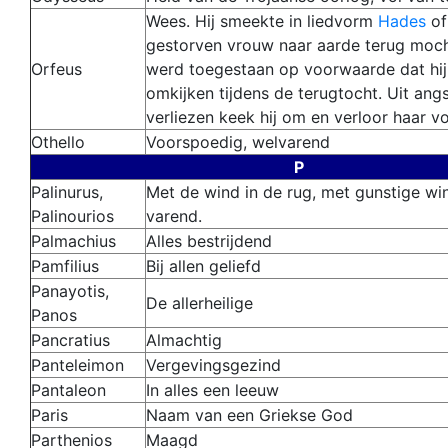
Wees. Hij smeekte in liedvorm
Hades
of 
gestorven vrouw naar aarde terug moch
Orfeus
werd toegestaan op voorwaarde dat hij
omkijken tijdens de terugtocht. Uit angs
verliezen keek hij om en verloor haar v
Othello
Voorspoedig, welvarend
P
Palinurus,
Met de wind in de rug, met gunstige wi
Palinourios
varend.
Palmachius
Alles bestrijdend
Pamfilius
Bij allen geliefd
Panayotis,
De allerheilige
Panos
Pancratius
Almachtig
Panteleimon
Vergevingsgezind
Pantaleon
In alles een leeuw
Paris
Naam van een Griekse God
Parthenios
Maagd