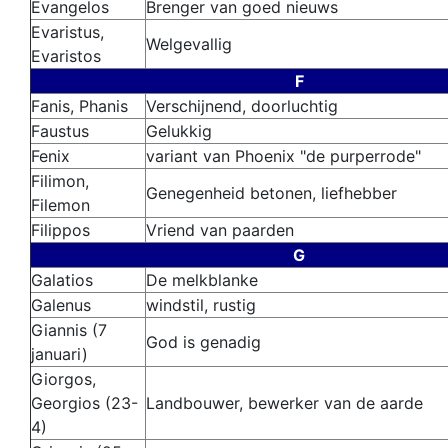
Evangelos
Brenger van goed nieuws
Evaristus,
Welgevallig
Evaristos
F
Fanis, Phanis
Verschijnend, doorluchtig
Faustus
Gelukkig
Fenix
variant van Phoenix "de purperrode"
Filimon,
Genegenheid betonen, liefhebber
Filemon
Filippos
Vriend van paarden
G
Galatios
De melkblanke
Galenus
windstil, rustig
Giannis
(7
God is genadig
januari)
Giorgos,
Georgios
(23-
Landbouwer, bewerker van de aarde
4)