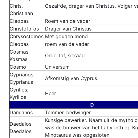
Chris,
Gezalfde, drager van Christus, Volger v
Christiaan
Cleopas
Roem van de vader
Christoforos
Drager van Christus
Chrysostomos
Met gouden mond
Cleopas
roem van de vader
Cosmas,
Orde, lof, sieraad
Kosmas
Cosmo
Universum
Cyprianos,
Afkomstig van Cyprus
Cyprianus
Cyrillos,
Heer
Kyrillos
D
Damianos
Temmer, bedwinger
Kunsige bewerker.
Naam uit de mytholo
Daedalos,
was de bouwer van het Labyrinth op Kr
Daedalos
Minotaurus was opgesloten.