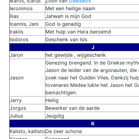
Ikaros, Icarus
Zoon van
Daedalos
Ieronimos
Met een heilige naam
Ilias
Jahweh is mijn God
Ioannis, Jani
God is genadig
Iraklis
Met hulp van Hera beroemd
Isidoros
Geschenk van Isis
J
Jaron
het gewijde , wijgeschenk
Genezing brengend. In de Griekse myth
Jason de leider van de argonauten, die
Jason
zoek naar het Gulden Vlies. Dankzij hul
tovenares Medea lukte het Jason het Gu
bemachtigen.
Jerry
Heilig
Jorgos
Bewerker van de aarde
Julius
Jeugdig
K
Kalisto, kallisto
De zeer schone