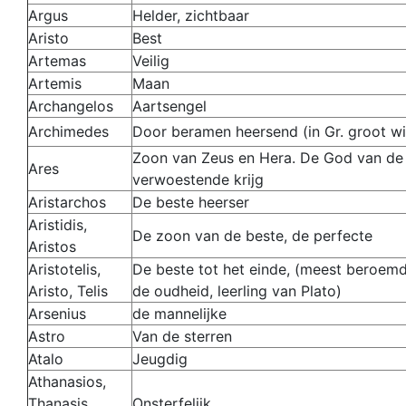
Argus
Helder, zichtbaar
Aristo
Best
Artemas
Veilig
Artemis
Maan
Archangelos
Aartsengel
Archimedes
Door beramen heersend (in Gr. groot w
Zoon van Zeus en Hera. De God van de
Ares
verwoestende krijg
Aristarchos
De beste heerser
Aristidis,
De zoon van de beste, de perfecte
Aristos
Aristotelis,
De beste tot het einde, (meest beroemd
Aristo, Telis
de oudheid, leerling van Plato)
Arsenius
de mannelijke
Astro
Van de sterren
Atalo
Jeugdig
Athanasios,
Thanasis,
Onsterfelijk