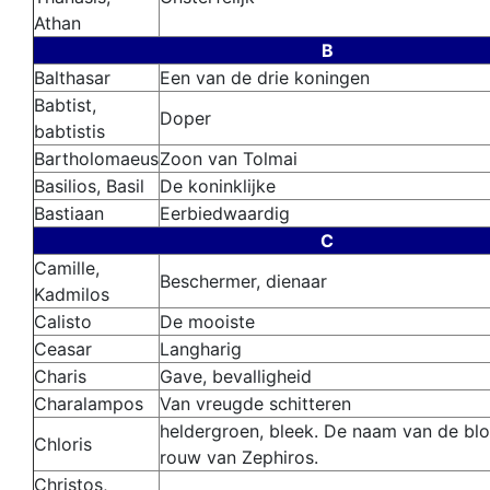
Athan
B
Balthasar
Een van de drie koningen
Babtist,
Doper
babtistis
Bartholomaeus
Zoon van Tolmai
Basilios, Basil
De koninklijke
Bastiaan
Eerbiedwaardig
C
Camille,
Beschermer, dienaar
Kadmilos
Calisto
De mooiste
Ceasar
Langharig
Charis
Gave, bevalligheid
Charalampos
Van vreugde schitteren
heldergroen, bleek. De naam van de bl
Chloris
rouw van Zephiros.
Christos,