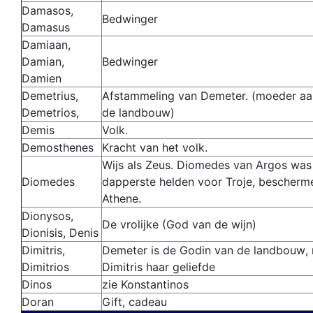
Damasos,
Bedwinger
Damasus
Damiaan,
Damian,
Bedwinger
Damien
Demetrius,
Afstammeling van Demeter. (moeder aa
Demetrios,
de landbouw)
Demis
Volk.
Demosthenes
Kracht van het volk.
Wijs als Zeus. Diomedes van Argos was
Diomedes
dapperste helden voor Troje, bescherm
Athene.
Dionysos,
D
e vrolijke (God van de wijn)
Dionisis, Denis
Dimitris,
Demeter
is d
e Godin van de landbouw
,
Dimitrios
Dimitris haar geliefde
Dinos
zie Konstantinos
Doran
Gift, cadeau