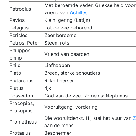
Met beroemde vader. Griekse held voor 
Patroclus
vriend van
Achilles
Pavlos
Klein, gering (Latijn)
Pelagius
Tot de zee behorend
Pericles
Zeer beroemd
Petros, Peter
Steen, rots
Philippos,
Vriend van paarden
philip
Philo
Liefhebben
Plato
Breed, sterke schouders
Plutarchus
Rijke heerser
Plutus
rijk
Posseidon
God van de zee. Romeins: Neptunus
Procopios,
Vooruitgang, vordering
Procopius
Die vooruitdenkt. Hij stal het vuur van
Z
Prometheus
aan de mens.
Protasius
Beschermer