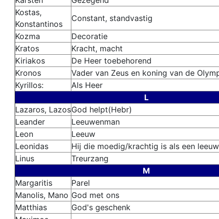
Karsten
Gezegend
Kostas,
Constant
, standvastig
Konstantinos
Kozma
Decoratie
Kratos
Kracht, macht
Kiriakos
De Heer toebehorend
Kronos
Vader van Zeus en koning van de Olymp
Kyrillos:
Als Heer
L
Lazaros, Lazos
God helpt(Hebr)
Leander
Leeuwenman
Leon
Leeuw
Leonidas
Hij die moedig/krachtig is als een leeuw
Linus
Treurzang
M
Margaritis
Parel
Manolis, Mano
God met ons
Matthias
God's geschenk