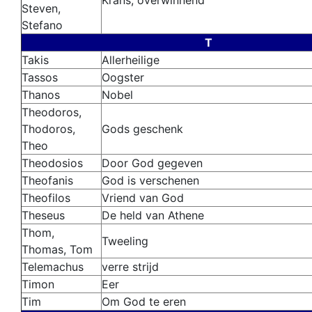
Krans, overwinnend
Steven,
Stefano
T
Takis
Allerheilige
Tassos
Oogster
Thanos
Nobel
Theodoros,
Thodoros,
Gods geschenk
Theo
Theodosios
Door God gegeven
Theofanis
God is verschenen
Theofilos
Vriend van God
Theseus
De held van Athene
Thom,
Tweeling
Thomas, Tom
Telemachus
verre strijd
Timon
Eer
Tim
Om God te eren