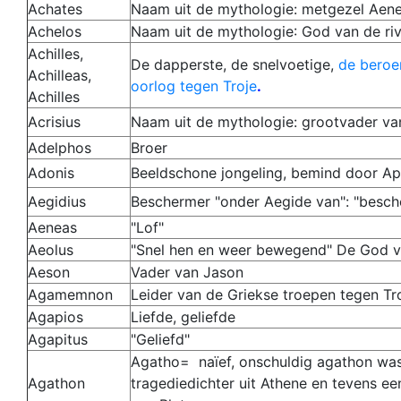
Achates
Naam uit de mythologie
: metgezel Aen
Achelos
Naam uit de mythologie
: God van de riv
Achilles,
De dapperste, de snelvoetige,
de beroe
Achilleas,
oorlog tegen Troje
.
Achilles
Acrisius
Naam uit de mythologie
: grootvader va
Adelphos
Broer
Adonis
Beeldschone jongeling, bemind door Ap
Aegidius
Beschermer "onder Aegide van": "besc
Aeneas
"Lof"
Aeolus
"Snel hen en weer bewegend" De God v
Aeson
Vader van Jason
Agamemnon
Leider van de Griekse troepen tegen Tro
A
gapios
Liefde, geliefde
Agapitus
"Geliefd"
Agatho= naïef, onschuldig agathon wa
Agathon
tragediedichter uit Athene en tevens e