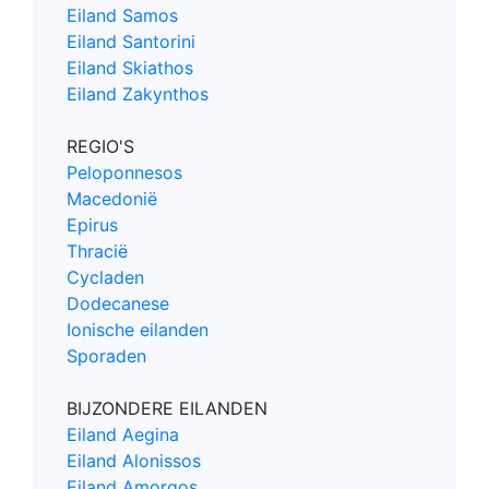
Eiland Samos
Eiland Santorini
Eiland Skiathos
Eiland Zakynthos
REGIO'S
Peloponnesos
Macedonië
Epirus
Thracië
Cycladen
Dodecanese
Ionische eilanden
Sporaden
BIJZONDERE EILANDEN
Eiland Aegina
Eiland Alonissos
Eiland Amorgos