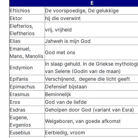
E
Eftichios
De voorspoedige, De gelukkige
Ektor
hij die overwint
Elefterios,
vrij, vrijheid
Eleftherios
Elias
Jahweh is mijn God
Emanuel,
God met ons
Mano, Manolis
In slaap gehuld. In de Griekse mythologi
Endymion
van Selene (Godin van de maan)
Epifanis
Verschijnend, degene die licht geeft
Epimachus
Defensief bijstaan
Erasmus
Beminnelijk
Eros
God van de liefde
Esdras
Geholpen door God (variant van Esra)
Eugene,
Welgeboren, van goede afkomst
Evgenios
Eusebius
Eerbiedig, vroom