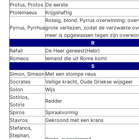
Protus, Protos
De eerste
Ptolemaeus
Krijgshaftig
Rossig, blond. Pyrrus overwinning: ove
Pyrrus, Pyrrhus
grote verliezen, zodat de verzwakte ov
meer is opgewassen tegen zijn overwon
R
Rafail
De Heer geneest(Hebr)
Romeos
Iemand die uit Rome komt
S
Simon, Simeon
Met een stompe neus
Socrates
Veilige kracht, Oude Griekse wijsgeer
Solon
Wijs
Sotirios,
Redder
Sotiris
Spiros
Spiraalvormig
Stavros
Gekroond met een krans
Stefanos,
Stephan,