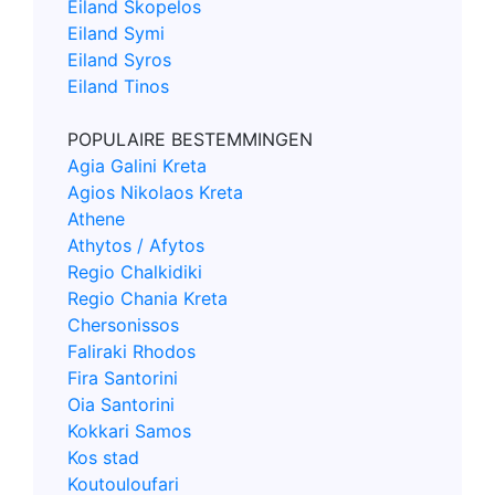
Eiland Skopelos
Eiland Symi
Eiland Syros
Eiland Tinos
POPULAIRE BESTEMMINGEN
Agia Galini Kreta
Agios Nikolaos Kreta
Athene
Athytos / Afytos
Regio Chalkidiki
Regio Chania Kreta
Chersonissos
Faliraki Rhodos
Fira Santorini
Oia Santorini
Kokkari Samos
Kos stad
Koutouloufari