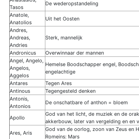
De wederopstandeling
Tasos
Anatole,
Uit het Oosten
Anatolios
Andres,
Andreas,
Sterk, mannelijk
Andries
Andronicus
Overwinnaar der mannen
Angel, Angelo,
Hemelse Boodschapper engel, Boodsch
Angelos,
engelachtige
Aggelos
Antares
Tegen Ares
Antinous
Tegengesteld denken
Antonis,
De onschatbare
of anthon = bloem
Antonios
God van het licht, de muziek en de orak
Apollo
akkerbouw, later van vergelding en en 
God van de oorlog, zoon van Zeus en H
Ares, Aris
Romeins: Mars