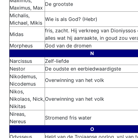
Maximos,
De grootste
Maximus, Max
Michalis,
Wie is als God? (Hebr)
Michael, Mikis
fris, zacht. Hij verkreeg van Dioniyssos
Midas
alles wat hij aanraakte, in goud zou ver
Morpheus
God van de dromen
N
Narcissus
Zelf-liefde
Nestor
De oudste en eerbiedwaardigste
Nikodemus,
Overwinning van het volk
Nicodemus
Nikos,
Nikolaos, Nick,
Overwinning van het volk
Nikitas
Nireas,
Stromend fris water
Nereus
O
Odysseus
Held van de Trojaanse oorlog, vol van 