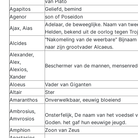
van Plato
Agapitos
Geliefd, bemind
Agenor
son of Poseidon
Adelaar, de beweeglijke. Naam van twe
Ajax, Aias
Helden, bekend uit de oorlog tegen Troj
"Nakomeling van de weerbare" Bijnaam
Alcides
naar zijn grootvader Alcaeus.
Alexander,
Alex,
Beschermer van de mannen, mensenred
Alexios,
Xander
Aloeus
Vader van Giganten
Altair
Ster
Amaranthos
Onverwelkbaar, eeuwig bloeiend
Ambrosius,
Onsterfelijk, De naam van het voedsel 
Amvrosios
Goden. het gaf hun eeuwige jeugd.
Amphion
Zoon van Zeus
Anastasios,