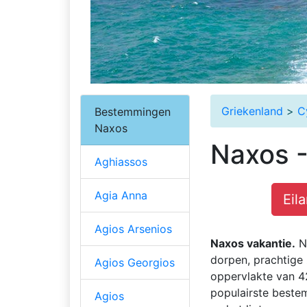
Griekenland
>
C
Bestemmingen
Naxos
Naxos -
Aghiassos
Agia Anna
Eil
Agios Arsenios
Naxos vakantie.
Na
dorpen, prachtige
Agios Georgios
oppervlakte van 4
populairste beste
Agios