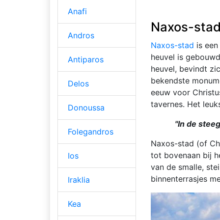
Anafi
Naxos-stad
Andros
Naxos-
stad
is een 
heuvel is gebouwd.
Antiparos
heuvel, bevindt zi
bekendste monume
Delos
eeuw voor Christus
tavernes. Het leuk
Donoussa
"In de steeg
Folegandros
Naxos-stad (of Ch
tot bovenaan bij h
Ios
van de smalle, stei
binnenterrasjes met
Iraklia
Kea