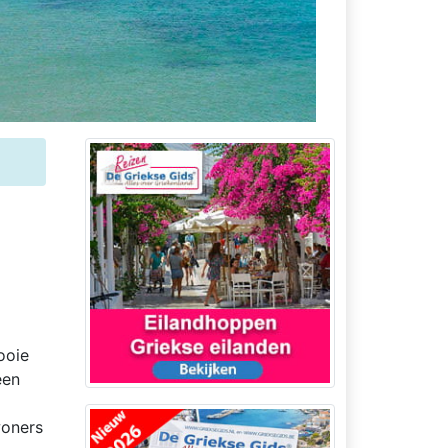
ooie
een
woners