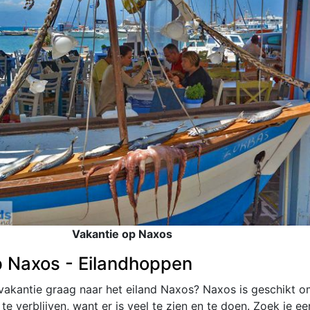
Vakantie op Naxos
p Naxos - Eilandhoppen
e vakantie graag naar het eiland Naxos? Naxos is geschikt o
te verblijven, want er is veel te zien en te doen. Zoek je ee