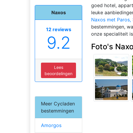
goed hotel, appart
Naxos
leuke aanbiedinge
Naxos met Paros, 
bestemmingen, want
12 reviews
onze specialiteit i
9.2
Foto's Naxo
Lees
beoordelingen
Meer Cycladen
bestemmingen
Amorgos