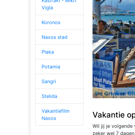
Kastraki - Mikri
Vigla
Koronos
Naxos stad
Plaka
Potamia
Sangri
Stelida
Vakantiefilm
Vakantie o
Naxos
Wil jij je volgend
zeker wel 7 dagen 