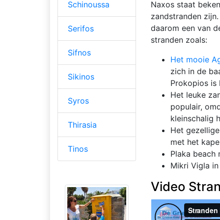
Schinoussa
Naxos staat beken
zandstranden zijn.
daarom een van de
Serifos
stranden zoals:
Sifnos
Het mooie Ag
zich in de ba
Sikinos
Prokopios is
Het leuke za
Syros
populair, omd
kleinschalig 
Thirasia
Het gezellige
met het kapel
Tinos
Plaka beach 
Mikri Vigla i
Video Stra