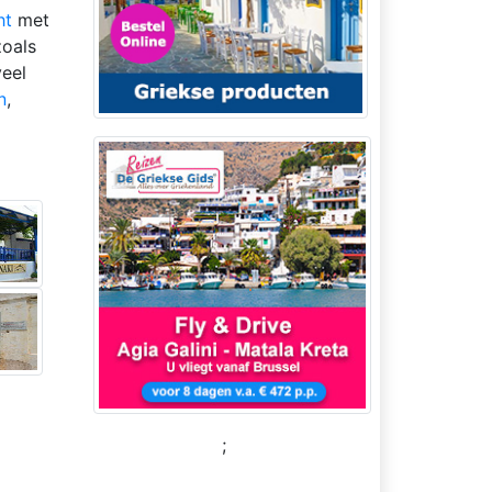
ht
met
zoals
veel
n
,
;