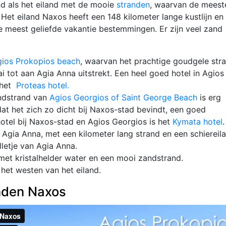
d als het eiland met de mooie
stranden
, waarvan de meest
 Het eiland Naxos heeft een 148 kilometer lange kustlijn en 
 meest geliefde vakantie bestemmingen. Er zijn veel zand
ios Prokopios beach
, waarvan het prachtige goudgele str
ai tot aan Agia Anna uitstrekt. Een heel goed hotel in Agios
 het
Proteas hotel.
ndstrand van
Agios Georgios of Saint George Beach
is erg
at het zich zo dicht bij Naxos-stad bevindt, een goed
hotel bij Naxos-stad en Agios Georgios is het
Kymata hotel
.
 Agia Anna, met een kilometer lang strand en een schiereil
letje van Agia Anna.
met kristalhelder water en een mooi zandstrand.
n het westen van het eiland.
nden Naxos