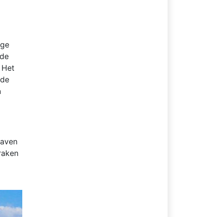
age
 de
 Het
sde
n
haven
raken