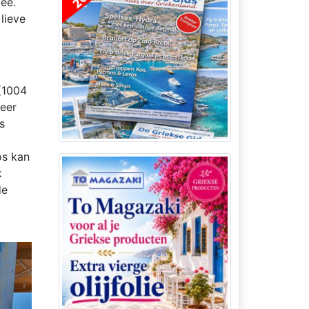
zee.
lieve
(1004
zeer
s
os kan
k
de