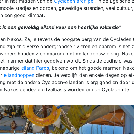
er in het midden van de
Cycladen archipel
, in de Egeïsche 
 mooie stadjes en dorpen, geweldige stranden, veel cultuur, 
en een goed klimaat.
 is een geweldig eiland voor een heerlijke vakantie"
an Naxos, Za, is tevens de hoogste berg van de Cycladen 
and zijn er diverse ondergrondse rivieren en daarom is het 
inwoners houden zich daarom met de landbouw bezig. Naxo
et marmer dat hier gedolven wordt. Sinds de oudheid was
t naburige
eiland Paros
, bekend om het goede marmer. Nax
or
eilandhoppen
dienen. Je verblijft dan enkele dagen op el
ding met de andere Cycladen-eilanden is erg goed en door 
kan Naxos de ideale uitvalbasis worden om de Cycladen te