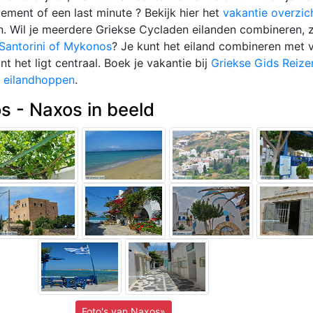
ement of een last minute ? Bekijk hier het
vakantie overzic
n. Wil je meerdere Griekse Cycladen eilanden combineren, 
Santorini of Mykonos
? Je kunt het eiland combineren met 
 het ligt centraal. Boek je vakantie bij
Griekse Gids Reize
s
eilandhoppen
.
s - Naxos in beeld
Foto's van Naxos»