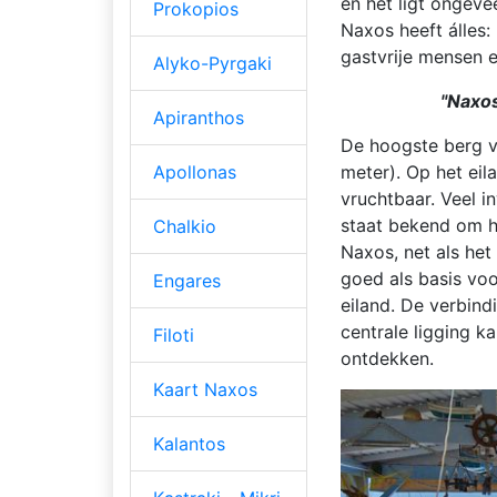
en het ligt ongeve
Prokopios
Naxos heeft álles:
gastvrije mensen 
Alyko-Pyrgaki
"Naxos
Apiranthos
De hoogste berg v
Apollonas
meter). Op het eil
vruchtbaar. Veel 
staat bekend om h
Chalkio
Naxos, net als he
goed als basis vo
Engares
eiland. De verbin
centrale ligging 
Filoti
ontdekken.
Kaart Naxos
Kalantos