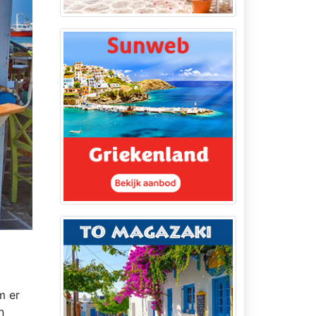
m er
n