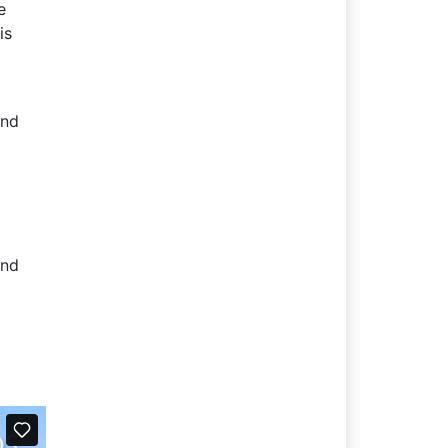
e
is
and
and