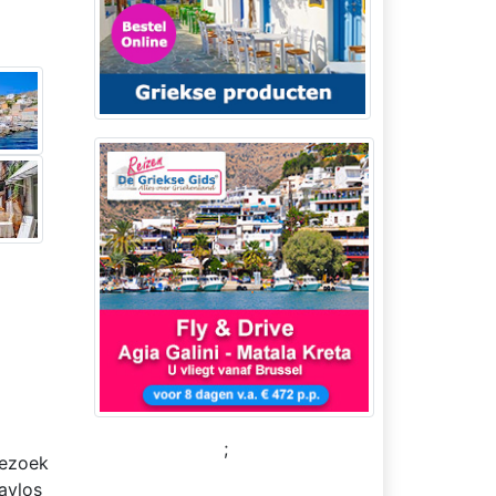
;
bezoek
avlos