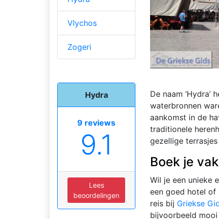
Vlychos
Zogeri
De naam ‘Hydra’ he
Hydra
waterbronnen waren
aankomst in de hav
9 reviews
traditionele heren
9.1
gezellige terrasjes
Boek je vak
Wil je een unieke 
Lees
een goed hotel of
beoordelingen
reis bij
Griekse Gi
bijvoorbeeld moo