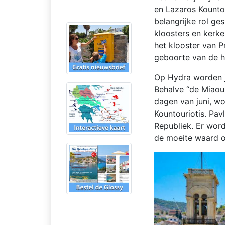
en Lazaros Kountou
belangrijke rol ge
kloosters en kerke
het klooster van Pr
geboorte van de he
Op Hydra worden j
Behalve “de Miaoul
dagen van juni, wo
Kountouriotis. Pav
Republiek. Er wor
de moeite waard o