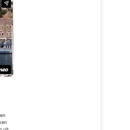
den
ken
 uit