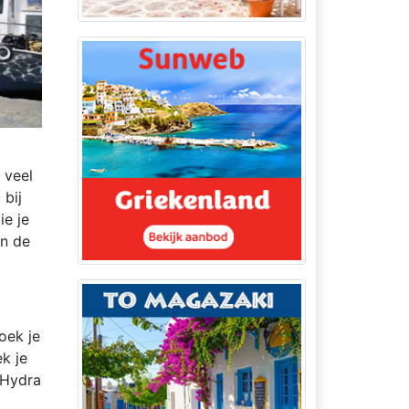
 veel
 bij
ie je
jn de
oek je
ek je
 Hydra