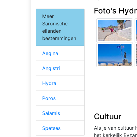
Foto's Hydr
Meer
Saronische
eilanden
bestemmingen
Aegina
Angistri
Hydra
Poros
Salamis
Cultuur
Als je van cultuur 
Spetses
het kerkelijk Byz