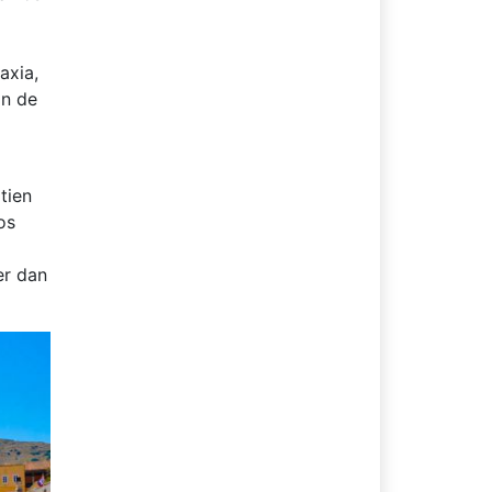
axia,
an de
tien
os
er dan