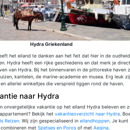
Hydra Griekenland
eft het eiland te danken aan het feit dat hier in de oudheid
. Hydra heeft een rijke geschiedenis en dat merk je direct
en van Hydra. Bij het binnenvaren in de pittoreske haven z
huizen, kantelen, de marine-academie en musea. Erg leuk zi
 en allerlei winkeltjes die verspreid liggen rond de haven.
antie naar Hydra
en onvergetelijke vakantie op het eiland Hydra beleven en z
 appartement? Bekijk het
vakantieoverzicht naar Hydra
. Bo
ds Reizen
. Wij zijn gespecialiseerd in
eilandhoppen
. Je kunt
i combineren met
Spetses en Poros
of met
Aegina
.