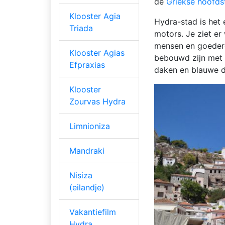
de
Griekse hoofds
Klooster Agia
Hydra-stad is het 
Triada
motors. Je ziet er
mensen en goedere
Klooster Agias
bebouwd zijn met t
Efpraxias
daken en blauwe d
Klooster
Zourvas Hydra
Limnioniza
Mandraki
Nisiza
(eilandje)
Vakantiefilm
Hydra