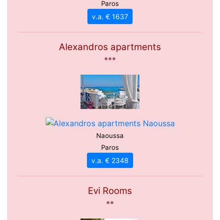
Paros
v.a. € 1637
Alexandros apartments
***
Naoussa
Paros
v.a. € 2348
Evi Rooms
**