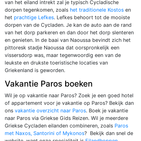
van het eiland intrekt zal je typisch Cycladische
dorpen tegenkomen, zoals
het traditionele Kostos
en
het
prachtige Lefkes
. Lefkes behoort tot de mooiste
dorpen van de Cycladen. Je kan de auto aan de rand
van het dorp parkeren en dan door het dorp slenteren
en genieten. In de baai van Naoussa bevindt zich het
pittoresk stadje Naoussa dat oorspronkelijk een
vissersdorp was, maar tegenwoordig een van de
leukste en drukste toeristische locaties van
Griekenland is geworden.
Vakantie Paros boeken
Wil je op vakantie naar Paros? Zoek je een goed hotel
of appartement voor je vakantie op Paros? Bekijk dan
ons
vakantie overzicht naar Paros
. Boek je vakantie
naar Paros via Griekse Gids Reizen. Wil je meerdere
Griekse Cycladen eilanden combineren, zoals
Paros
met Naxos, Santorini of Mykonos
? Bekijk dan snel de
website, want onze specialiteit is
Eilandhoppen
.