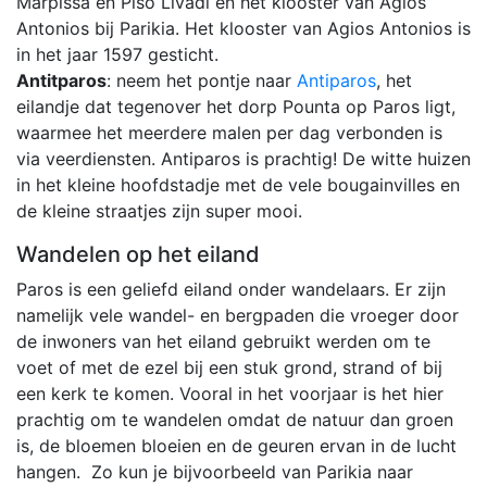
Marpissa en Piso Livadi en het klooster van Agios
Antonios bij Parikia. Het klooster van Agios Antonios is
in het jaar 1597 gesticht.
Antitparos
: neem het pontje naar
Antiparos
, het
eilandje dat tegenover het dorp Pounta op Paros ligt,
waarmee het meerdere malen per dag verbonden is
via veerdiensten. Antiparos is prachtig! De witte huizen
in het kleine hoofdstadje met de vele bougainvilles en
de kleine straatjes zijn super mooi.
Wandelen op het eiland
Paros is een geliefd eiland onder wandelaars. Er zijn
namelijk vele wandel- en bergpaden die vroeger door
de inwoners van het eiland gebruikt werden om te
voet of met de ezel bij een stuk grond, strand of bij
een kerk te komen. Vooral in het voorjaar is het hier
prachtig om te wandelen omdat de natuur dan groen
is, de bloemen bloeien en de geuren ervan in de lucht
hangen. Zo kun je bijvoorbeeld van Parikia naar