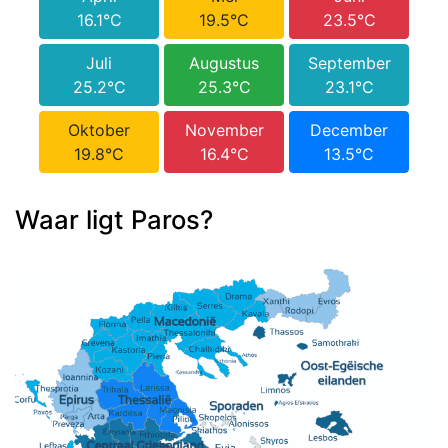
16.1°C
19.5°C
23.5°C
Juli
Augustus
September
25.2°C
25.3°C
23.1°C
Oktober
November
December
19.8°C
16.4°C
13.5°C
Waar ligt Paros?