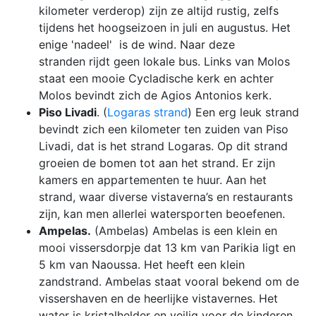
kilometer verderop) zijn ze altijd rustig, zelfs
tijdens het hoogseizoen in juli en augustus. Het
enige 'nadeel' is de wind. Naar deze
stranden rijdt geen lokale bus. Links van Molos
staat een mooie Cycladische kerk en achter
Molos bevindt zich de Agios Antonios kerk.
Piso Livadi
. (
Logaras strand
) Een erg leuk strand
bevindt zich een kilometer ten zuiden van Piso
Livadi, dat is het strand Logaras. Op dit strand
groeien de bomen tot aan het strand. Er zijn
kamers en appartementen te huur. Aan het
strand, waar diverse vistaverna’s en restaurants
zijn, kan men allerlei watersporten beoefenen.
Ampelas.
(Ambelas) Ambelas is een klein en
mooi vissersdorpje dat 13 km van Parikia ligt en
5 km van Naoussa. Het heeft een klein
zandstrand. Ambelas staat vooral bekend om de
vissershaven en de heerlijke vistavernes. Het
water is kristalhelder en veilig voor de kinderen.