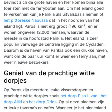
bevindt zich de grote haven en hier komen bijna alle
toeristen met de ferryboten aan. Om het eiland goed
te verkennen kun je Parikia als uitvalsbasis nemen of
het pittoreske Naoussa
dat in het noorden van het
eiland ligt. Paros is niet erg groot (196 km²) en er
wonen ongeveer 12.000 mensen, waarvan de
meeste in de hoofdstad Parikia. Het eiland is zeer
populair vanwege de centrale ligging in de Cycladen.
Daarom is de haven van Parikia ook een drukke haven,
want om de paar uur komt er weer een ferry aan, met
weer nieuwe bezoekers.
Geniet van de prachtige witte
dorpjes
Op Paros zijn meerdere leuke vissersdorpen en
prachtige witte dorpjes zoals
het dorp Piso Livadi
,
het
dorp Aliki
en
het dorp Drios
. Op al deze plaatsen zijn
er leuke taverna’s en cafés. Wanneer je het binnenland