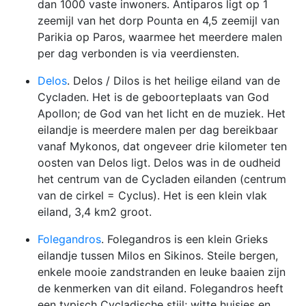
dan 1000 vaste inwoners. Antiparos ligt op 1
zeemijl van het dorp Pounta en 4,5 zeemijl van
Parikia op Paros, waarmee het meerdere malen
per dag verbonden is via veerdiensten.
Delos
. Delos / Dilos is het heilige eiland van de
Cycladen. Het is de geboorteplaats van God
Apollon; de God van het licht en de muziek. Het
eilandje is meerdere malen per dag bereikbaar
vanaf Mykonos, dat ongeveer drie kilometer ten
oosten van Delos ligt. Delos was in de oudheid
het centrum van de Cycladen eilanden (centrum
van de cirkel = Cyclus). Het is een klein vlak
eiland, 3,4 km2 groot.
Folegandros
. Folegandros is een klein Grieks
eilandje tussen Milos en Sikinos. Steile bergen,
enkele mooie zandstranden en leuke baaien zijn
de kenmerken van dit eiland. Folegandros heeft
een typisch Cycladische stijl; witte huisjes en