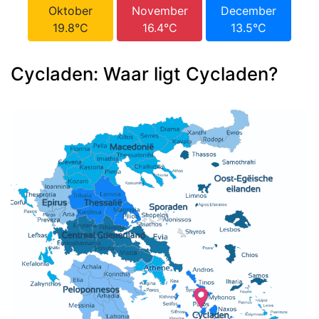
Oktober
November
December
19.8°C
16.4°C
13.5°C
Cycladen: Waar ligt Cycladen?