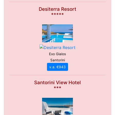
Desiterra Resort
*****
Exo Gialos
Santorini
v.a. €943
Santorini View Hotel
***