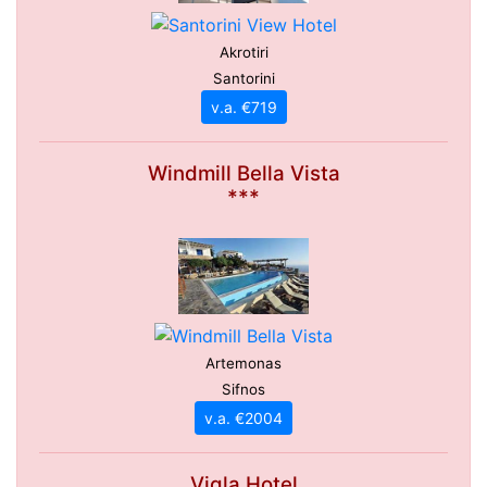
Akrotiri
Santorini
v.a. €719
Windmill Bella Vista
***
Artemonas
Sifnos
v.a. €2004
Vigla Hotel