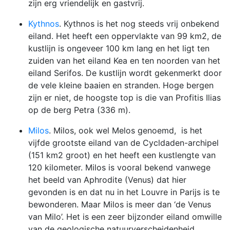
zijn erg vriendelijk en gastvrij.
Kythnos
. Kythnos is het nog steeds vrij onbekend
eiland. Het heeft een oppervlakte van 99 km2, de
kustlijn is ongeveer 100 km lang en het ligt ten
zuiden van het eiland Kea en ten noorden van het
eiland Serifos. De kustlijn wordt gekenmerkt door
de vele kleine baaien en stranden. Hoge bergen
zijn er niet, de hoogste top is die van Profitis Ilias
op de berg Petra (336 m).
Milos
. Milos, ook wel Melos genoemd, is het
vijfde grootste eiland van de Cycldaden-archipel
(151 km2 groot) en het heeft een kustlengte van
120 kilometer. Milos is vooral bekend vanwege
het beeld van Aphrodite (Venus) dat hier
gevonden is en dat nu in het Louvre in Parijs is te
bewonderen. Maar Milos is meer dan ‘de Venus
van Milo’. Het is een zeer bijzonder eiland omwille
van de geologische natuurverscheidenheid.