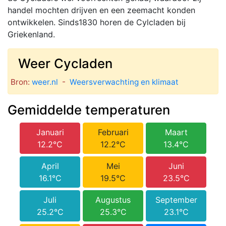
handel mochten drijven en een zeemacht konden
ontwikkelen. Sinds1830 horen de Cylcladen bij
Griekenland.
Weer Cycladen
Bron:
weer.nl
-
Weersverwachting en klimaat
Gemiddelde temperaturen
Januari
Februari
Maart
12.2°C
12.2°C
13.4°C
April
Mei
Juni
16.1°C
19.5°C
23.5°C
Juli
Augustus
September
25.2°C
25.3°C
23.1°C