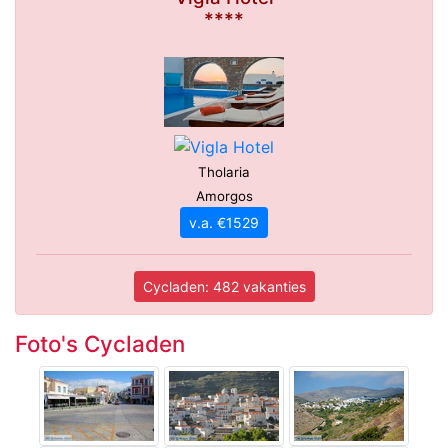
****
Tholaria
Amorgos
v.a. €1529
Cycladen: 482 vakanties
Foto's Cycladen