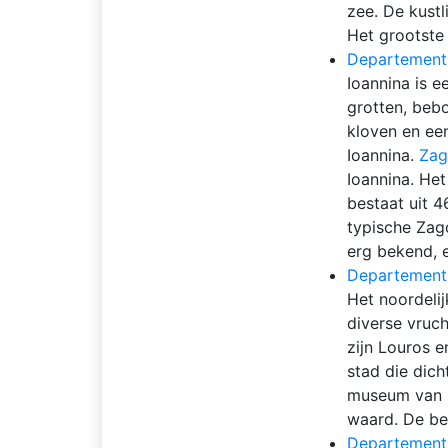
zee. De kustl
Het grootste 
Departement 
Ioannina is 
grotten, bebo
kloven en ee
Ioannina.
Zag
Ioannina. Het
bestaat uit 4
typische Zag
erg bekend, 
Departement
Het noordelij
diverse vruch
zijn Louros 
stad die dich
museum van N
waard. De bel
Departement