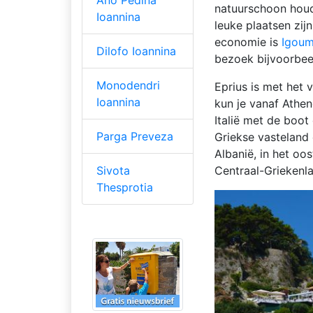
Ano Pedina
natuurschoon houd
Ioannina
leuke plaatsen zijn
economie is
Igoum
Dilofo Ioannina
bezoek bijvoorbee
Monodendri
Eprius is met het 
Ioannina
kun je vanaf Athen
Italië met de boot
Parga Preveza
Griekse vasteland 
Albanië, in het oo
Centraal-Griekenl
Sivota
Thesprotia