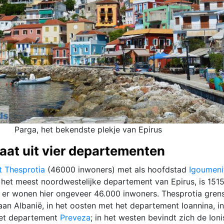
Parga, het bekendste plekje van Epirus
aat uit vier departementen
 Thesprotia
(46000 inwoners) met als hoofdstad
Igoumeni
 het meest noordwestelijke departement van Epirus, is 151
 er wonen hier ongeveer 46.000 inwoners. Thesprotia grens
an Albanië, in het oosten met het departement Ioannina, in
het departement
Preveza
; in het westen bevindt zich de Ion