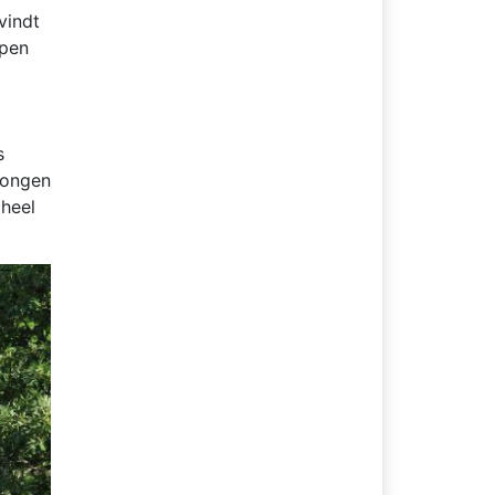
vindt
open
s
zongen
 heel