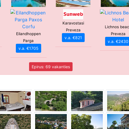
Karavostasi
Lichnos bea
Preveza
Eilandhoppen
Preveza
v.a. €821
Parga
v.a. €2430
v.a. €1705
Epirus: 69 vakanties