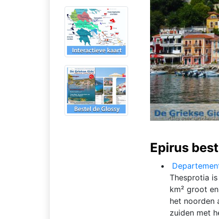
Epirus best
Departement
Thesprotia is
km² groot en
het noorden a
zuiden met 