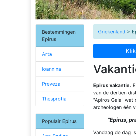
Griekenland
> Ep
Bestemmingen
Epirus
Kli
Arta
Vakanti
Ioannina
Preveza
Epirus vakantie.
Ep
van de dertien dis
Thesprotia
"Apiros Gaia" wat
archeologen één v
"Epirus, p
Populair Epirus
Vandaag de dag is 