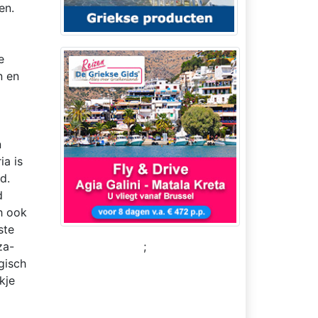
en.
e
n en
n
ia is
d.
d
h ook
ste
za-
;
gisch
kje