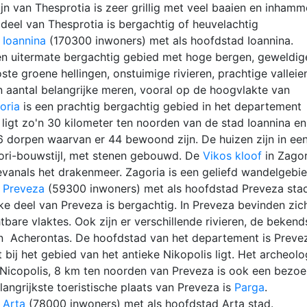
ijn van Thesprotia is zeer grillig met veel baaien en inhamm
deel van Thesprotia is bergachtig of heuvelachtig
Ioannina
(170300 inwoners) met als hoofdstad Ioannina.
een uitermate bergachtig gebied met hoge bergen, geweldig
ste groene hellingen, onstuimige rivieren, prachtige valleie
n aantal belangrijke meren, vooral op de hoogvlakte van
oria
is een prachtig bergachtig gebied in het departement
 ligt zo'n 30 kilometer ten noorden van de stad Ioannina en
6 dorpen waarvan er 44 bewoond zijn. De huizen zijn in ee
ori-bouwstijl, met stenen gebouwd. De
Vikos kloof
in Zagor
evanals het drakenmeer. Zagoria is een geliefd wandelgebie
 Preveza
(59300 inwoners) met als hoofdstad Preveza sta
ke deel van Preveza is bergachtig. In Preveza bevinden zic
tbare vlaktes. Ook zijn er verschillende rivieren, de bekend
en Acherontas. De hoofdstad van het departement is Preve
t bij het gebied van het antieke Nikopolis ligt. Het archeolo
icopolis, 8 km ten noorden van Preveza is ook een bezoe
angrijkste toeristische plaats van Preveza is
Parga
.
 Arta
(78000 inwoners) met als hoofdstad Arta stad.