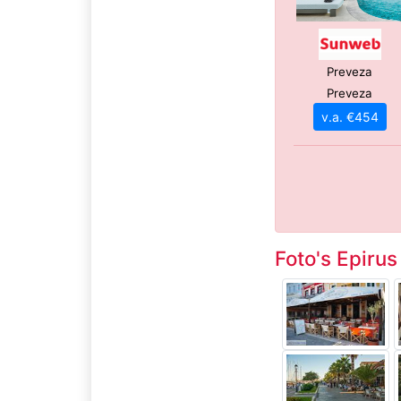
Preveza
Preveza
v.a. €454
Foto's Epirus