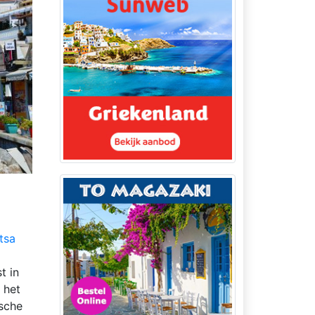
tsa
5
t in
 het
ische