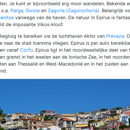
en. Je kunt er bijvoorbeeld erg mooi wandelen. Bekende e
 o.a.
Parga
,
Sivota
en
Zagoria (Zagorochoria)
. Belangrijk v
enitsa
vanwege van de haven. De natuur in Epirus is fantas
ld de imposante Vikos-kloof.
vliegtuig te bereiken via de luchthaven Aktio van
Preveza
. 
e naar de stad Ioannina vliegen. Epirus is per auto bereikba
 en vanaf
Corfu
. Epirus ligt in het noordwestelijke deel van 
en grenst in het westen aan de Ionische Zee, in het noorde
sten aan Thessalië en West-Macedonië en in het zuiden aan
and.