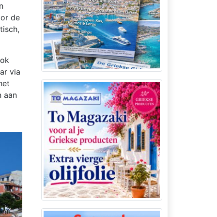
n
oor de
tisch,
Ook
ar via
het
n aan