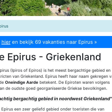
irus
k
hier
en bekijk 69 vakanties naar Epirus »
e Epirus - Griekenland
irus (Ipiros of Epiros) is het meest bergachtige gebied en
tricten van Griekenland. Epirus heeft haar naam gekregen 
 de
Oneindige Aarde
betekent. De Epiroten waren volgens
an de oudste goed georganiseerde Griekse bevolkingen.
rachtig bergachtig gebied in noordwest Griekenland"
Epirus een zeer geliefd gebied onder toeristen die van