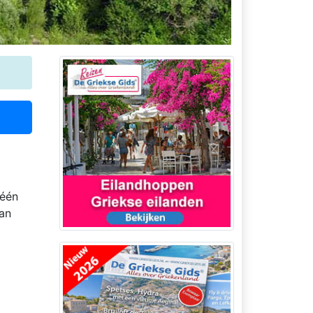
 één
van