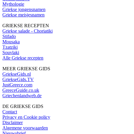
Mythologie
Griekse jongensnamen
Griekse meisjesnamen
GRIEKSE RECEPTEN
Griekse salade - Choriatiki
Stifado
Mousaka
Tzatziki
Souvlaki
Alle Griekse recepten
MEER GRIEKSE GIDS
GriekseGids.nl
GriekseGids.TV
JustGreece.com
GreeceGuide.co.uk
Griechenlandweb.de
DE GRIEKSE GIDS
Contact
Privacy en Cookie policy
Disclaimer
Algemene voorwaarden
Nieuwsbrief