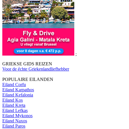
;
GRIEKSE GIDS REIZEN
Voor de échte Griekenlandliefhebber
POPULAIRE EILANDEN
Eiland Corfu
Eiland Karpathos
Eiland Kefalonia
Eiland Kos
Eiland Kreta
Eiland Lefkas
Eiland Mykonos
Eiland Naxos
Eiland Paros