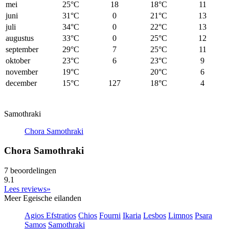
mei
25°C
18
18°C
11
juni
31°C
0
21°C
13
juli
34°C
0
22°C
13
augustus
33°C
0
25°C
12
september
29°C
7
25°C
11
oktober
23°C
6
23°C
9
november
19°C
20°C
6
december
15°C
127
18°C
4
Samothraki
Chora Samothraki
Chora Samothraki
7 beoordelingen
9.1
Lees reviews»
Meer Egeische eilanden
Agios Efstratios
Chios
Fourni
Ikaria
Lesbos
Limnos
Psara
Samos
Samothraki