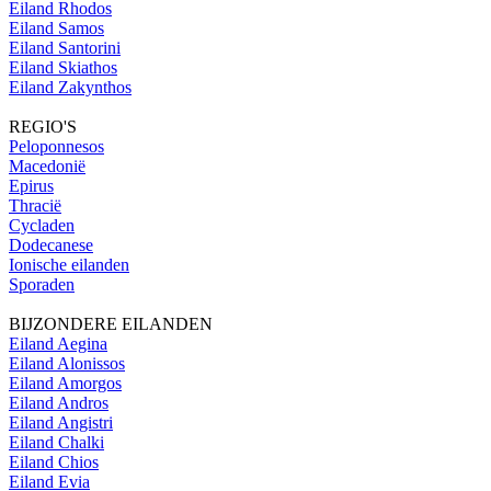
Eiland Rhodos
Eiland Samos
Eiland Santorini
Eiland Skiathos
Eiland Zakynthos
REGIO'S
Peloponnesos
Macedonië
Epirus
Thracië
Cycladen
Dodecanese
Ionische eilanden
Sporaden
BIJZONDERE EILANDEN
Eiland Aegina
Eiland Alonissos
Eiland Amorgos
Eiland Andros
Eiland Angistri
Eiland Chalki
Eiland Chios
Eiland Evia