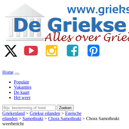
Home
Populair
Vakanties
De kaart
Het weer
Zoeken
Griekenland
>
Griekse eilanden
>
Egeische
eilanden
>
Samothraki
>
Chora Samothraki
> Chora Samothraki
weerbericht