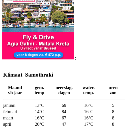
;
Klimaat Samothraki
Maand
gem.
neerslag-
water-
uren
vh jaar
temp
dagen
temp.
zon
januari
13°C
69
16°C
5
februari
14°C
84
16°C
8
maart
16°C
67
16°C
8
april
20°C
47
17°C
8