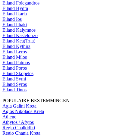
Eiland Folegandros
Eiland Hydra
Eiland Ikaria
Eiland Ios
Eiland Ithaki
Eiland Kalymnos
Eiland Kastelorizo
Eiland Kea(Tzia)
Eiland Kythira
Eiland Leros
Eiland Milos
Eiland Patmos
Eiland Poros
Eiland Skopelos
Eiland Symi
Eiland Syros
Eiland Tinos
POPULAIRE BESTEMMINGEN
Agia Galini Kreta
Agios Nikolaos Kreta
Athene
Athytos / Afytos
Regio Chalkidiki
Regio Chania Kreta