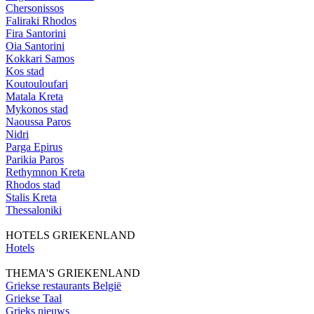
Chersonissos
Faliraki Rhodos
Fira Santorini
Oia Santorini
Kokkari Samos
Kos stad
Koutouloufari
Matala Kreta
Mykonos stad
Naoussa Paros
Nidri
Parga Epirus
Parikia Paros
Rethymnon Kreta
Rhodos stad
Stalis Kreta
Thessaloniki
HOTELS GRIEKENLAND
Hotels
THEMA'S GRIEKENLAND
Griekse restaurants België
Griekse Taal
Grieks nieuws