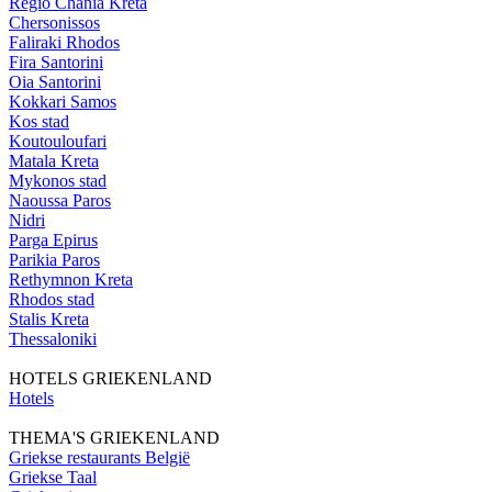
Regio Chania Kreta
Chersonissos
Faliraki Rhodos
Fira Santorini
Oia Santorini
Kokkari Samos
Kos stad
Koutouloufari
Matala Kreta
Mykonos stad
Naoussa Paros
Nidri
Parga Epirus
Parikia Paros
Rethymnon Kreta
Rhodos stad
Stalis Kreta
Thessaloniki
HOTELS GRIEKENLAND
Hotels
THEMA'S GRIEKENLAND
Griekse restaurants België
Griekse Taal