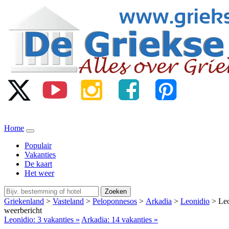
Home
Populair
Vakanties
De kaart
Het weer
Zoeken
Griekenland
>
Vasteland
>
Peloponnesos
>
Arkadia
>
Leonidio
> Leo
weerbericht
Leonidio: 3 vakanties »
Arkadia: 14 vakanties »