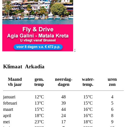
;
Klimaat Arkadia
Maand
gem.
neerslag-
water-
uren
vh jaar
temp
dagen
temp.
zon
januari
12°C
48
15°C
4
februari
13°C
39
15°C
5
maart
15°C
44
16°C
6
april
18°C
24
16°C
8
mei
23°C
17
18°C
9