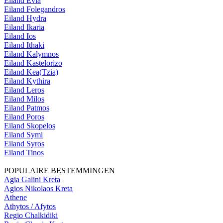
Eiland Evia
Eiland Folegandros
Eiland Hydra
Eiland Ikaria
Eiland Ios
Eiland Ithaki
Eiland Kalymnos
Eiland Kastelorizo
Eiland Kea(Tzia)
Eiland Kythira
Eiland Leros
Eiland Milos
Eiland Patmos
Eiland Poros
Eiland Skopelos
Eiland Symi
Eiland Syros
Eiland Tinos
POPULAIRE BESTEMMINGEN
Agia Galini Kreta
Agios Nikolaos Kreta
Athene
Athytos / Afytos
Regio Chalkidiki