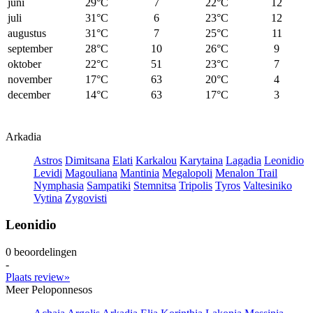
juni
29°C
7
22°C
12
juli
31°C
6
23°C
12
augustus
31°C
7
25°C
11
september
28°C
10
26°C
9
oktober
22°C
51
23°C
7
november
17°C
63
20°C
4
december
14°C
63
17°C
3
Arkadia
Astros
Dimitsana
Elati
Karkalou
Karytaina
Lagadia
Leonidio
Levidi
Magouliana
Mantinia
Megalopoli
Menalon Trail
Nymphasia
Sampatiki
Stemnitsa
Tripolis
Tyros
Valtesiniko
Vytina
Zygovisti
Leonidio
0 beoordelingen
-
Plaats review»
Meer Peloponnesos