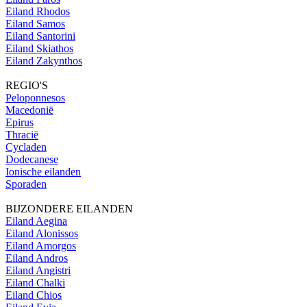
Eiland Rhodos
Eiland Samos
Eiland Santorini
Eiland Skiathos
Eiland Zakynthos
REGIO'S
Peloponnesos
Macedonië
Epirus
Thracië
Cycladen
Dodecanese
Ionische eilanden
Sporaden
BIJZONDERE EILANDEN
Eiland Aegina
Eiland Alonissos
Eiland Amorgos
Eiland Andros
Eiland Angistri
Eiland Chalki
Eiland Chios