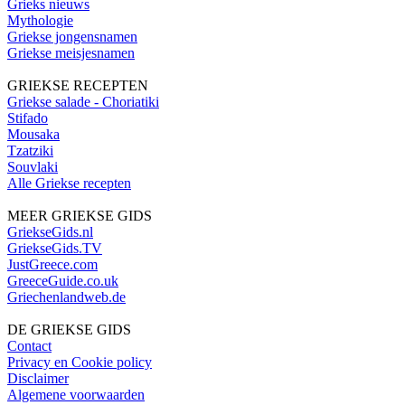
Grieks nieuws
Mythologie
Griekse jongensnamen
Griekse meisjesnamen
GRIEKSE RECEPTEN
Griekse salade - Choriatiki
Stifado
Mousaka
Tzatziki
Souvlaki
Alle Griekse recepten
MEER GRIEKSE GIDS
GriekseGids.nl
GriekseGids.TV
JustGreece.com
GreeceGuide.co.uk
Griechenlandweb.de
DE GRIEKSE GIDS
Contact
Privacy en Cookie policy
Disclaimer
Algemene voorwaarden