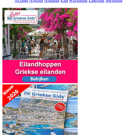
Achaia
Argolis
Arkadia
Elia
Korinthia
Lakonia
Messinia