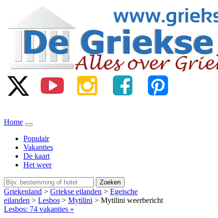
Home
Populair
Vakanties
De kaart
Het weer
Zoeken
Griekenland
>
Griekse eilanden
>
Egeische
eilanden
>
Lesbos
>
Mytilini
> Mytilini weerbericht
Lesbos: 74 vakanties »