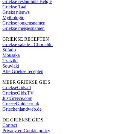
Griekse restaurants België
Griekse Taal
Grieks nieuws
Mythologie
Griekse jongensnamen
Griekse meisjesnamen
GRIEKSE RECEPTEN
Griekse salade - Choriatiki
Stifado
Mousaka
Tzatziki
Souvlaki
Alle Griekse recepten
MEER GRIEKSE GIDS
GriekseGids.nl
GriekseGids.TV
JustGreece.com
GreeceGuide.co.uk
Griechenlandweb.de
DE GRIEKSE GIDS
Contact
Privacy en Cookie policy