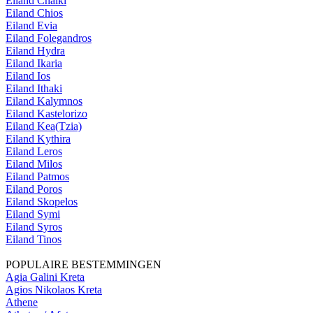
Eiland Chalki
Eiland Chios
Eiland Evia
Eiland Folegandros
Eiland Hydra
Eiland Ikaria
Eiland Ios
Eiland Ithaki
Eiland Kalymnos
Eiland Kastelorizo
Eiland Kea(Tzia)
Eiland Kythira
Eiland Leros
Eiland Milos
Eiland Patmos
Eiland Poros
Eiland Skopelos
Eiland Symi
Eiland Syros
Eiland Tinos
POPULAIRE BESTEMMINGEN
Agia Galini Kreta
Agios Nikolaos Kreta
Athene