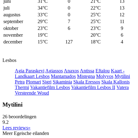
juni
31°C
0
21°C
13
juli
34°C
0
22°C
13
augustus
33°C
0
25°C
12
september
29°C
7
25°C
11
oktober
23°C
6
23°C
9
november
19°C
20°C
6
december
15°C
127
18°C
4
Lesbos
Agia Paraskevi
Agiassos
Anaxos
Antissa
Eftalou
Kaart -
Landkaart Lesbos
Mantamados
Mistegna
Molyvos
Mytilini
Petra
Plomari
Sigri
Sikaminia
Skala Eressos
Skala Kallonis
Thermi
Vakantiefilm Lesbos
Vakantiefilm Lesbos II
Vatera
Versteende Woud
Mytilini
26 beoordelingen
9.2
Lees reviews»
Meer Egeische eilanden