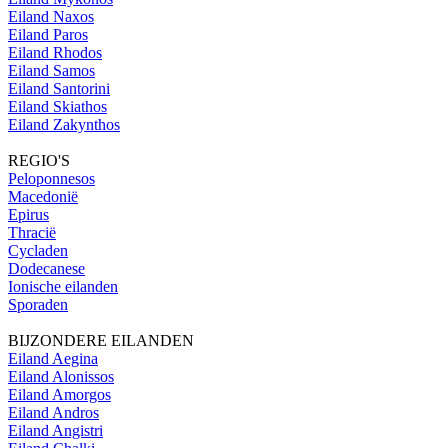
Eiland Naxos
Eiland Paros
Eiland Rhodos
Eiland Samos
Eiland Santorini
Eiland Skiathos
Eiland Zakynthos
REGIO'S
Peloponnesos
Macedonië
Epirus
Thracië
Cycladen
Dodecanese
Ionische eilanden
Sporaden
BIJZONDERE EILANDEN
Eiland Aegina
Eiland Alonissos
Eiland Amorgos
Eiland Andros
Eiland Angistri