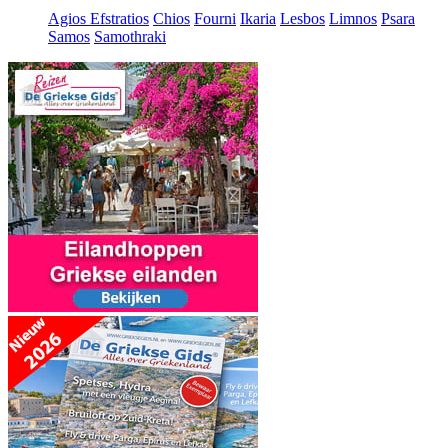
Agios Efstratios
Chios
Fourni
Ikaria
Lesbos
Limnos
Psara
Samos
Samothraki