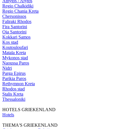
Athytos / Afytos
Regio Chalkidiki
Regio Chania Kreta
Chersonissos
Faliraki Rhodos
Fira Santorini
Oia Santorini
Kokkari Samos
Kos stad
Koutouloufari
Matala Kreta
Mykonos stad
Naoussa Paros
Nidri
Parga Epirus
Parikia Paros
Rethymnon Kreta
Rhodos stad
Stalis Kreta
Thessaloniki
HOTELS GRIEKENLAND
Hotels
THEMA'S GRIEKENLAND