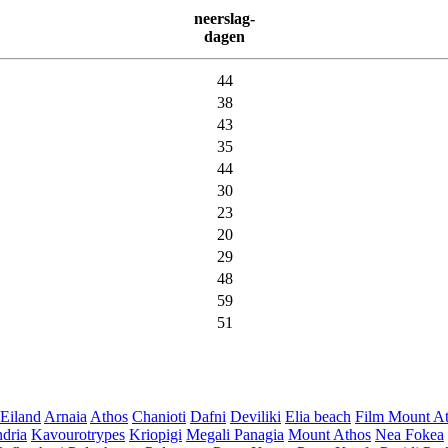
neerslag-
dagen
44
38
43
35
44
30
23
20
29
48
59
51
Eiland
Arnaia
Athos
Chanioti
Dafni
Deviliki
Elia beach
Film Mount At
dria
Kavourotrypes
Kriopigi
Megali Panagia
Mount Athos
Nea Fokea