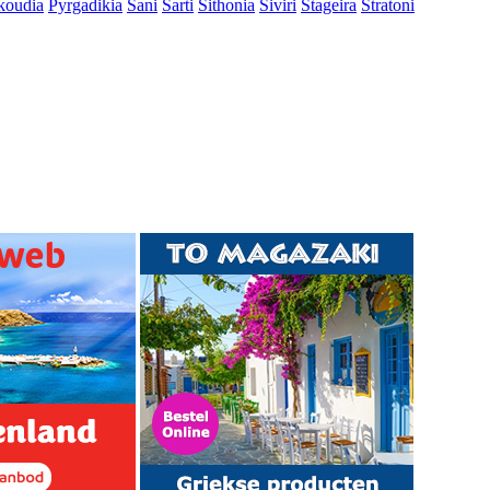
koudia
Pyrgadikia
Sani
Sarti
Sithonia
Siviri
Stageira
Stratoni