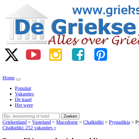
Home
Populair
Vakanties
De kaart
Het weer
Zoeken
Griekenland
>
Vasteland
>
Macedonie
>
Chalkidiki
>
Pyrgadikia
> Py
Chalkidiki: 252 vakanties »