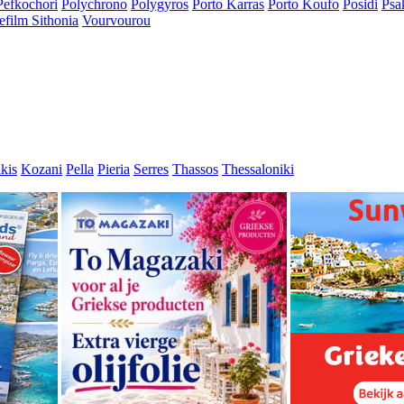
Pefkochori
Polychrono
Polygyros
Porto Karras
Porto Koufo
Posidi
Psa
efilm Sithonia
Vourvourou
kis
Kozani
Pella
Pieria
Serres
Thassos
Thessaloniki