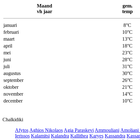
Maand
gem.
vh jaar
temp
januari
8°C
februari
10°C
maart
13°C
april
18°C
mei
23°C
juni
28°C
juli
31°C
augustus
30°C
september
26°C
oktober
21°C
november
14°C
december
10°C
Chalkidiki
Afytos
Aghios Nikolaos
Agia Paraskevi
Ammouliani
Amoliani 
Ierissos
Kalamitsi
Kalandra
Kallithea
Karyes
Kassandra
Kassan