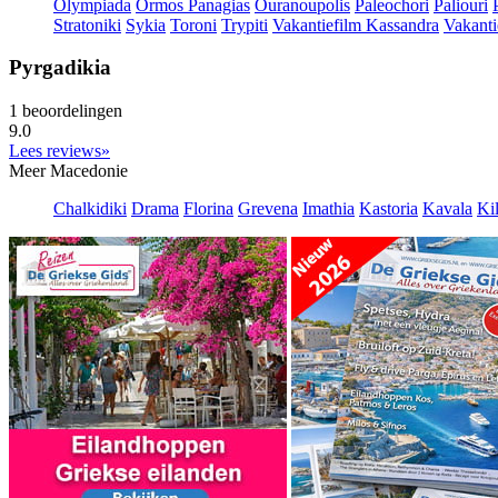
Olympiada
Ormos Panagias
Ouranoupolis
Paleochori
Paliouri
Stratoniki
Sykia
Toroni
Trypiti
Vakantiefilm Kassandra
Vakanti
Pyrgadikia
1 beoordelingen
9.0
Lees reviews»
Meer Macedonie
Chalkidiki
Drama
Florina
Grevena
Imathia
Kastoria
Kavala
Kil