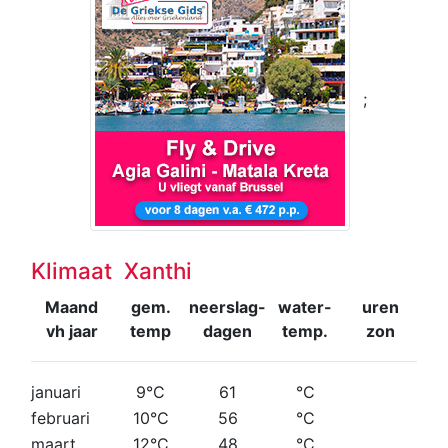
;
Klimaat Xanthi
Maand
gem.
neerslag-
water-
uren
vh jaar
temp
dagen
temp.
zon
januari
9°C
61
°C
februari
10°C
56
°C
maart
12°C
48
°C