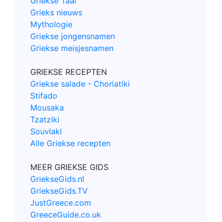
Griekse Taal
Grieks nieuws
Mythologie
Griekse jongensnamen
Griekse meisjesnamen
GRIEKSE RECEPTEN
Griekse salade - Choriatiki
Stifado
Mousaka
Tzatziki
Souvlaki
Alle Griekse recepten
MEER GRIEKSE GIDS
GriekseGids.nl
GriekseGids.TV
JustGreece.com
GreeceGuide.co.uk