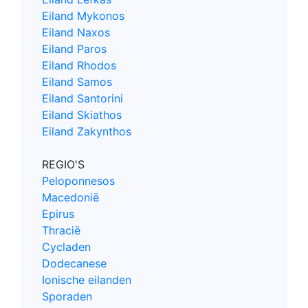
Eiland Mykonos
Eiland Naxos
Eiland Paros
Eiland Rhodos
Eiland Samos
Eiland Santorini
Eiland Skiathos
Eiland Zakynthos
REGIO'S
Peloponnesos
Macedonië
Epirus
Thracië
Cycladen
Dodecanese
Ionische eilanden
Sporaden