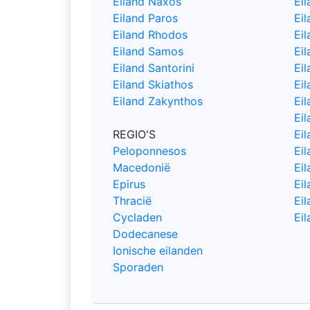
Eiland Naxos
Eil
Eiland Paros
Eil
Eiland Rhodos
Ei
Eiland Samos
Eil
Eiland Santorini
Eil
Eiland Skiathos
Eil
Eiland Zakynthos
Ei
Eil
REGIO'S
Ei
Peloponnesos
Ei
Macedonië
Ei
Epirus
Ei
Thracië
Ei
Cycladen
Eil
Dodecanese
Ionische eilanden
Sporaden