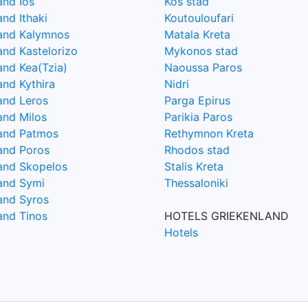
and Ios
Kos stad
and Ithaki
Koutouloufari
land Kalymnos
Matala Kreta
and Kastelorizo
Mykonos stad
and Kea(Tzia)
Naoussa Paros
and Kythira
Nidri
land Leros
Parga Epirus
and Milos
Parikia Paros
land Patmos
Rethymnon Kreta
land Poros
Rhodos stad
land Skopelos
Stalis Kreta
land Symi
Thessaloniki
land Syros
and Tinos
HOTELS GRIEKENLAND
Hotels