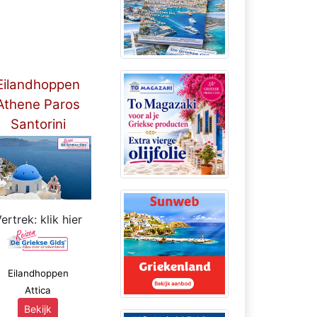
Eilandhoppen
Athene Paros
Santorini
***
ertrek: klik hier
Eilandhoppen
Attica
Bekijk