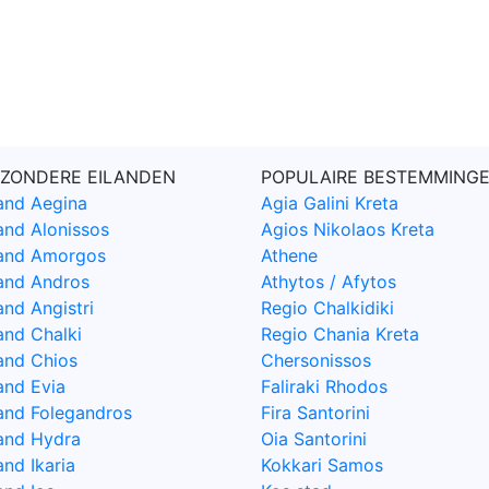
JZONDERE EILANDEN
POPULAIRE BESTEMMING
land Aegina
Agia Galini Kreta
land Alonissos
Agios Nikolaos Kreta
land Amorgos
Athene
land Andros
Athytos / Afytos
and Angistri
Regio Chalkidiki
and Chalki
Regio Chania Kreta
land Chios
Chersonissos
and Evia
Faliraki Rhodos
land Folegandros
Fira Santorini
land Hydra
Oia Santorini
and Ikaria
Kokkari Samos