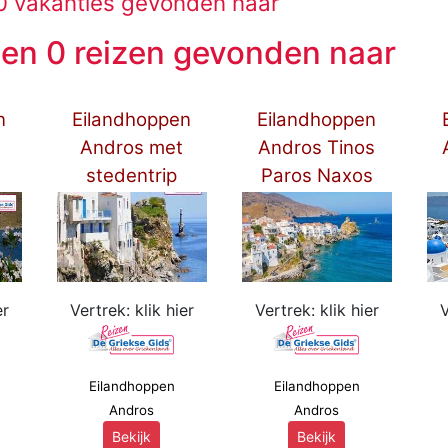
 vakanties gevonden naar
en 0 reizen gevonden naar
n
Eilandhoppen
Eilandhoppen
Andros met
Andros Tinos
stedentrip
Paros Naxos
Athene
Amorgos
***
***
er
Vertrek: klik hier
Vertrek: klik hier
V
Eilandhoppen
Eilandhoppen
Andros
Andros
Bekijk
Bekijk