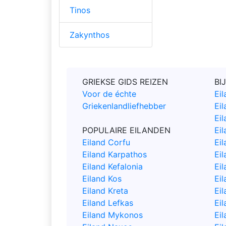
Tinos
Zakynthos
GRIEKSE GIDS REIZEN
BI
Voor de échte
Ei
Griekenlandliefhebber
Ei
Ei
POPULAIRE EILANDEN
Ei
Eiland Corfu
Eil
Eiland Karpathos
Eil
Eiland Kefalonia
Ei
Eiland Kos
Eil
Eiland Kreta
Ei
Eiland Lefkas
Ei
Eiland Mykonos
Eil