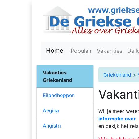
Home
Populair
Vakanties
De k
Vakanties
Griekenland
>
Griekenland
Vakant
Eilandhoppen
Aegina
Wil je meer wete
informatie over
Angistri
en bekijk het re