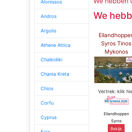
We hebben 0
Alonissos
We hebb
Andros
Argolis
Eilandhoppe
Syros Tinos
Athene Attica
Mykonos
***
Chalkidiki
Chania Kreta
Chios
Vertrek: klik hi
Corfu
Eilandhoppen
Cyprus
Syros
Bekijk
Evia