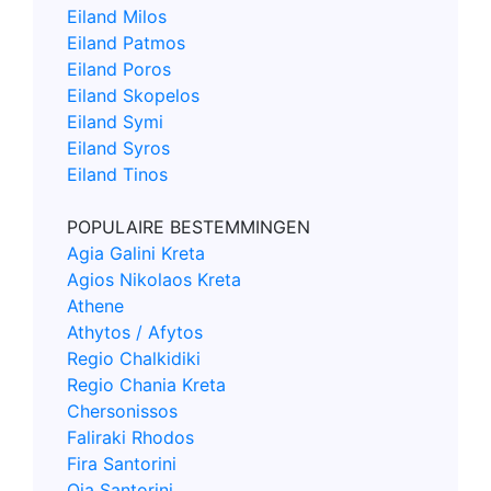
Eiland Milos
Eiland Patmos
Eiland Poros
Eiland Skopelos
Eiland Symi
Eiland Syros
Eiland Tinos
POPULAIRE BESTEMMINGEN
Agia Galini Kreta
Agios Nikolaos Kreta
Athene
Athytos / Afytos
Regio Chalkidiki
Regio Chania Kreta
Chersonissos
Faliraki Rhodos
Fira Santorini
Oia Santorini