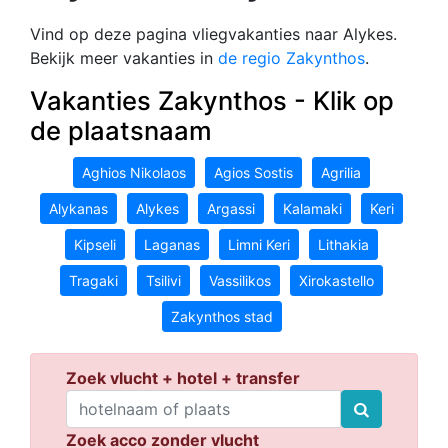
Vind op deze pagina vliegvakanties naar Alykes.
Bekijk meer vakanties in
de regio Zakynthos
.
Vakanties Zakynthos - Klik op
de plaatsnaam
Aghios Nikolaos
Agios Sostis
Agrilia
Alykanas
Alykes
Argassi
Kalamaki
Keri
Kipseli
Laganas
Limni Keri
Lithakia
Tragaki
Tsilivi
Vassilikos
Xirokastello
Zakynthos stad
Zoek vlucht + hotel + transfer
Zoek acco zonder vlucht