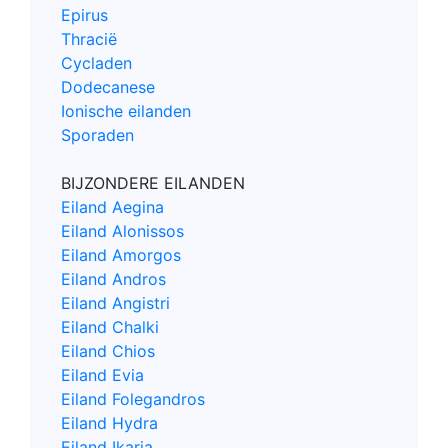
Epirus
Thracië
Cycladen
Dodecanese
Ionische eilanden
Sporaden
BIJZONDERE EILANDEN
Eiland Aegina
Eiland Alonissos
Eiland Amorgos
Eiland Andros
Eiland Angistri
Eiland Chalki
Eiland Chios
Eiland Evia
Eiland Folegandros
Eiland Hydra
Eiland Ikaria