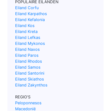
POPULAIRE EILANDEN
Eiland Corfu
Eiland Karpathos
Eiland Kefalonia
Eiland Kos
Eiland Kreta
Eiland Lefkas
Eiland Mykonos
Eiland Naxos
Eiland Paros
Eiland Rhodos
Eiland Samos
Eiland Santorini
Eiland Skiathos
Eiland Zakynthos
REGIO'S
Peloponnesos
Macedonië