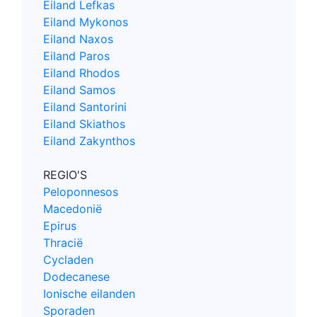
Eiland Lefkas
Eiland Mykonos
Eiland Naxos
Eiland Paros
Eiland Rhodos
Eiland Samos
Eiland Santorini
Eiland Skiathos
Eiland Zakynthos
REGIO'S
Peloponnesos
Macedonië
Epirus
Thracië
Cycladen
Dodecanese
Ionische eilanden
Sporaden