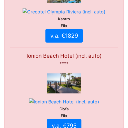
Kastro
Elia
v.a. €1829
Ionion Beach Hotel (incl. auto)
****
Glyfa
Elia
v.a. €795