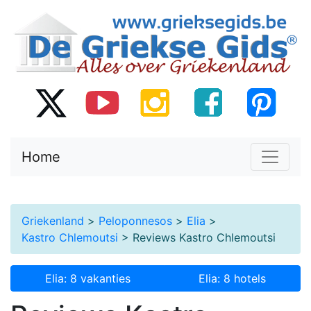
Home
Griekenland
>
Peloponnesos
>
Elia
>
Kastro Chlemoutsi
> Reviews Kastro Chlemoutsi
Elia: 8 vakanties
Elia: 8 hotels