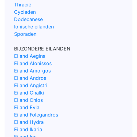
Thracië
Cycladen
Dodecanese
Ionische eilanden
Sporaden
BIJZONDERE EILANDEN
Eiland Aegina
Eiland Alonissos
Eiland Amorgos
Eiland Andros
Eiland Angistri
Eiland Chalki
Eiland Chios
Eiland Evia
Eiland Folegandros
Eiland Hydra
Eiland Ikaria
Eiland Ios