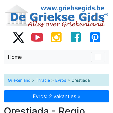
Home
Griekenland
>
Thracie
>
Evros
> Orestiada
Evros: 2 vakanties »
Orestiada - Regio