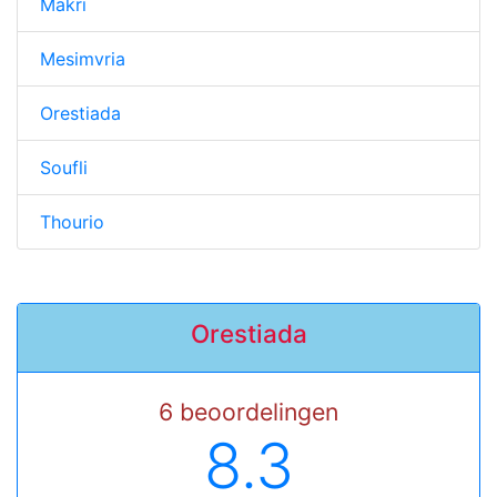
Makri
Mesimvria
Orestiada
Soufli
Thourio
Orestiada
6 beoordelingen
8.3