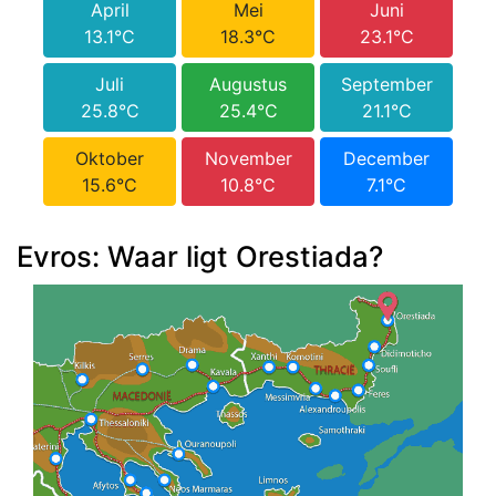
April
Mei
Juni
13.1°C
18.3°C
23.1°C
Juli
Augustus
September
25.8°C
25.4°C
21.1°C
Oktober
November
December
15.6°C
10.8°C
7.1°C
Evros: Waar ligt Orestiada?