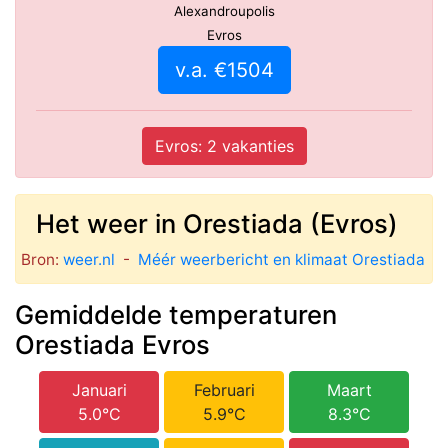
Alexandroupolis
Evros
v.a. €1504
Evros: 2 vakanties
Het weer in Orestiada (Evros)
Bron:
weer.nl
-
Méér weerbericht en klimaat Orestiada
Gemiddelde temperaturen
Orestiada Evros
Januari
Februari
Maart
5.0°C
5.9°C
8.3°C