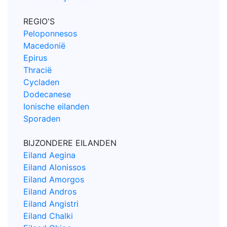
REGIO'S
Peloponnesos
Macedonië
Epirus
Thracië
Cycladen
Dodecanese
Ionische eilanden
Sporaden
BIJZONDERE EILANDEN
Eiland Aegina
Eiland Alonissos
Eiland Amorgos
Eiland Andros
Eiland Angistri
Eiland Chalki