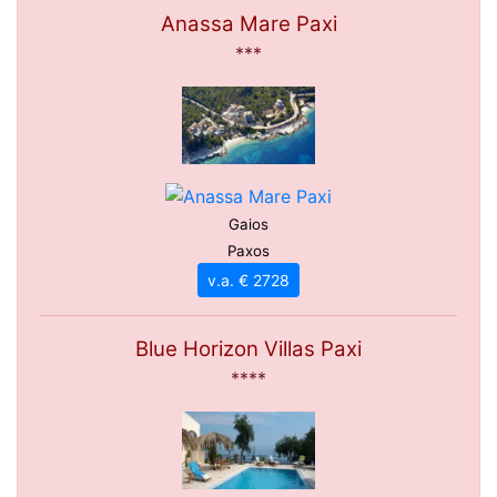
Anassa Mare Paxi
***
Gaios
Paxos
v.a. € 2728
Blue Horizon Villas Paxi
****