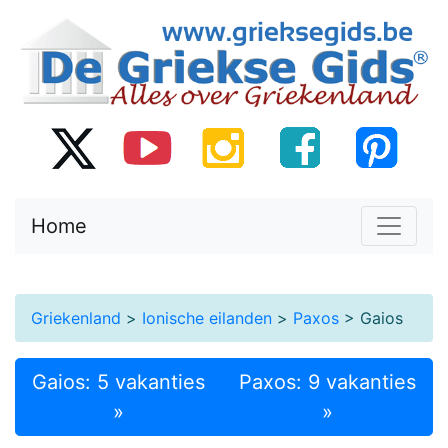
Home
Griekenland
>
Ionische eilanden
>
Paxos
> Gaios
Gaios: 5 vakanties
Paxos: 9 vakanties
»
»