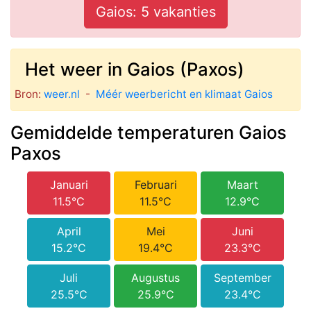
Gaios: 5 vakanties
Het weer in Gaios (Paxos)
Bron:
weer.nl
-
Méér weerbericht en klimaat Gaios
Gemiddelde temperaturen Gaios
Paxos
Januari
Februari
Maart
11.5°C
11.5°C
12.9°C
April
Mei
Juni
15.2°C
19.4°C
23.3°C
Juli
Augustus
September
25.5°C
25.9°C
23.4°C