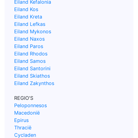
Eiland Kefalonia
Eiland Kos
Eiland Kreta
Eiland Lefkas
Eiland Mykonos
Eiland Naxos
Eiland Paros
Eiland Rhodos
Eiland Samos
Eiland Santorini
Eiland Skiathos
Eiland Zakynthos
REGIO'S
Peloponnesos
Macedonië
Epirus
Thracië
Cycladen