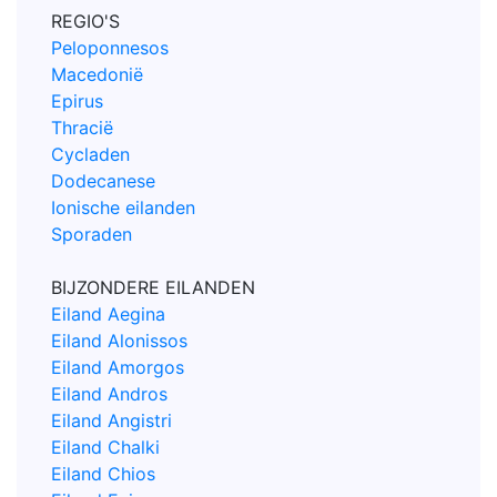
REGIO'S
Peloponnesos
Macedonië
Epirus
Thracië
Cycladen
Dodecanese
Ionische eilanden
Sporaden
BIJZONDERE EILANDEN
Eiland Aegina
Eiland Alonissos
Eiland Amorgos
Eiland Andros
Eiland Angistri
Eiland Chalki
Eiland Chios