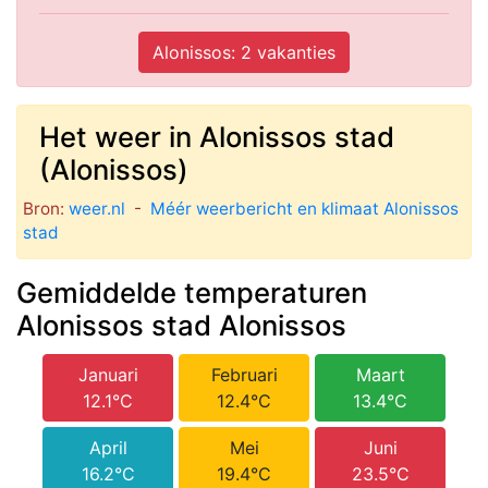
Alonissos: 2 vakanties
Het weer in Alonissos stad
(Alonissos)
Bron:
weer.nl
-
Méér weerbericht en klimaat Alonissos
stad
Gemiddelde temperaturen
Alonissos stad Alonissos
Januari
Februari
Maart
12.1°C
12.4°C
13.4°C
April
Mei
Juni
16.2°C
19.4°C
23.5°C