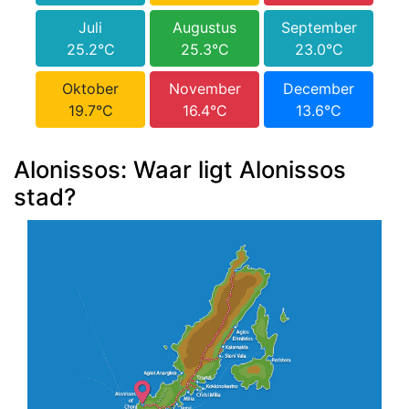
Juli
Augustus
September
25.2°C
25.3°C
23.0°C
Oktober
November
December
19.7°C
16.4°C
13.6°C
Alonissos: Waar ligt Alonissos
stad?