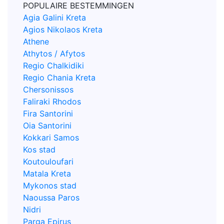
POPULAIRE BESTEMMINGEN
Agia Galini Kreta
Agios Nikolaos Kreta
Athene
Athytos / Afytos
Regio Chalkidiki
Regio Chania Kreta
Chersonissos
Faliraki Rhodos
Fira Santorini
Oia Santorini
Kokkari Samos
Kos stad
Koutouloufari
Matala Kreta
Mykonos stad
Naoussa Paros
Nidri
Parga Epirus