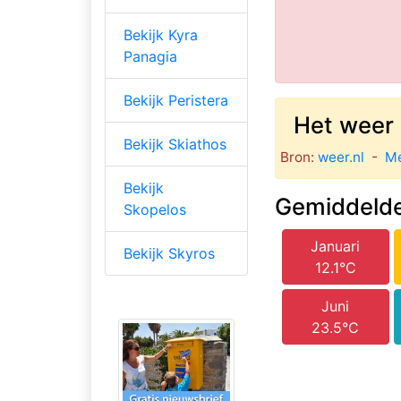
Bekijk Kyra
Panagia
Bekijk Peristera
Het weer 
Bekijk Skiathos
Bron:
weer.nl
-
Mé
Bekijk
Gemiddelde
Skopelos
Januari
Bekijk Skyros
12.1°C
Juni
23.5°C