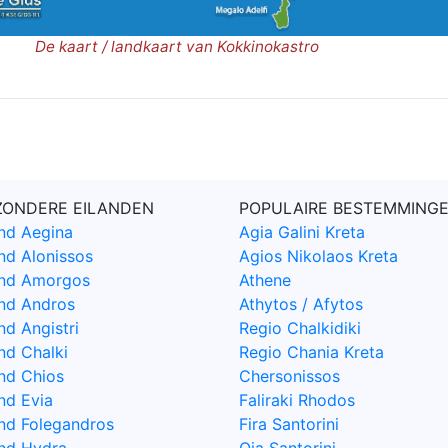
De kaart / landkaart van Kokkinokastro
ZONDERE EILANDEN
POPULAIRE BESTEMMING
and Aegina
Agia Galini Kreta
and Alonissos
Agios Nikolaos Kreta
and Amorgos
Athene
and Andros
Athytos / Afytos
nd Angistri
Regio Chalkidiki
nd Chalki
Regio Chania Kreta
and Chios
Chersonissos
nd Evia
Faliraki Rhodos
and Folegandros
Fira Santorini
and Hydra
Oia Santorini