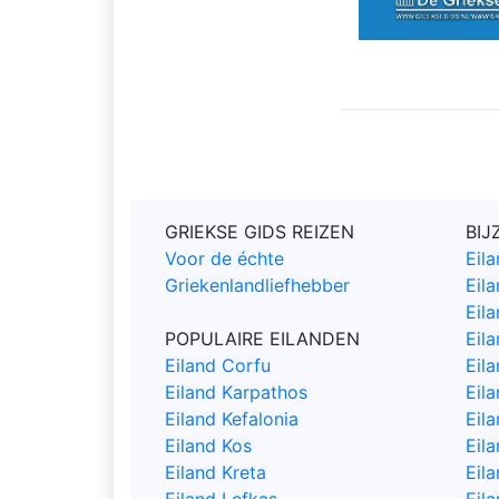
GRIEKSE GIDS REIZEN
BIJ
Voor de échte
Eil
Griekenlandliefhebber
Eil
Eil
POPULAIRE EILANDEN
Eil
Eiland Corfu
Eila
Eiland Karpathos
Eila
Eiland Kefalonia
Eil
Eiland Kos
Eila
Eiland Kreta
Eil
Eiland Lefkas
Eil