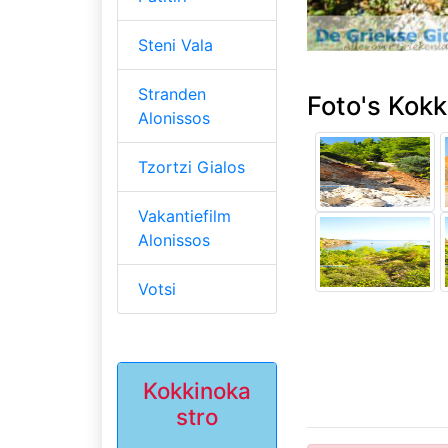
Steni Vala
Stranden
Foto's Kokk
Alonissos
Tzortzi Gialos
Vakantiefilm
Alonissos
Votsi
Kokkinoka
stro