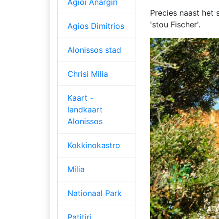
Agioi Anargiri
Precies naast het 
'stou Fischer'.
Agios Dimitrios
Alonissos stad
Chrisi Milia
Kaart -
landkaart
Alonissos
Kokkinokastro
Milia
Nationaal Park
Patitiri