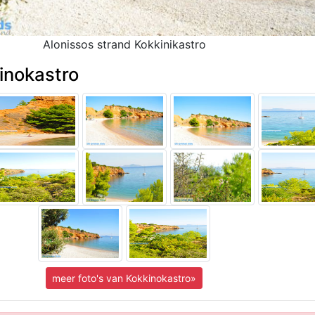
Alonissos strand Kokkinikastro
inokastro
meer foto's van Kokkinokastro»