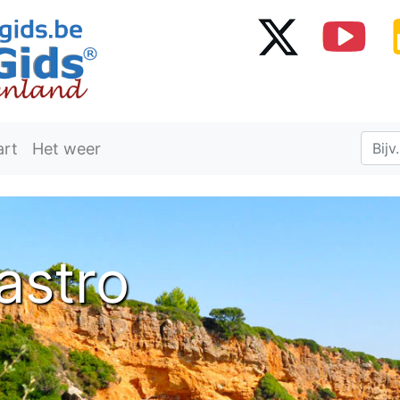
art
Het weer
astro