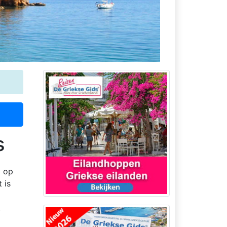
s
d op
t is
,