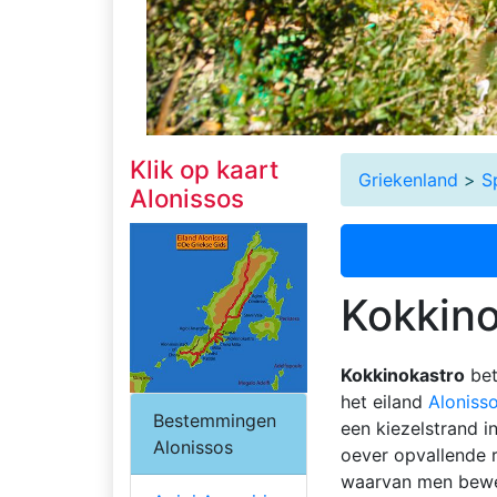
Klik op kaart
Griekenland
>
S
Alonissos
Kokkino
Kokkinokastro
bet
het eiland
Aloniss
Bestemmingen
een kiezelstrand i
Alonissos
oever opvallende r
waarvan men bewee