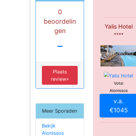
0
beoordelin
Yalis Hotel
gen
****
-
Plaats
review»
Votsi
Alonissos
v.a.
€1045
Meer Sporaden
Bekijk
Alonissos