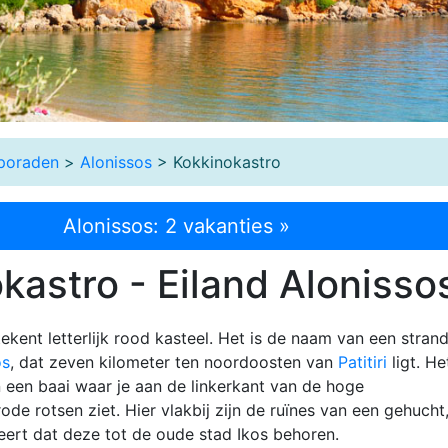
poraden
>
Alonissos
> Kokkinokastro
Alonissos: 2 vakanties »
kastro - Eiland Alonisso
ekent letterlijk rood kasteel. Het is de naam van een stran
os
, dat zeven kilometer ten noordoosten van
Patitiri
ligt. He
n een baai waar je aan de linkerkant van de hoge
ode rotsen ziet. Hier vlakbij zijn de ruïnes van een gehucht
rt dat deze tot de oude stad Ikos behoren.