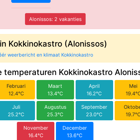
Alonissos: 2 vakanties
in Kokkinokastro (Alonissos)
ér weerbericht en klimaat Kokkinokastro
 temperaturen Kokkinokastro Alonis
Februari
Maart
April
Mei
12.4°C
13.4°C
16.2°C
19.4°
Juli
Augustus
September
Oktob
25.2°C
25.3°C
23.0°C
19.7°
November
December
16.4°C
13.6°C