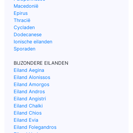
Macedonië
Epirus
Thracië
Cycladen
Dodecanese
Ionische eilanden
Sporaden
BIJZONDERE EILANDEN
Eiland Aegina
Eiland Alonissos
Eiland Amorgos
Eiland Andros
Eiland Angistri
Eiland Chalki
Eiland Chios
Eiland Evia
Eiland Folegandros