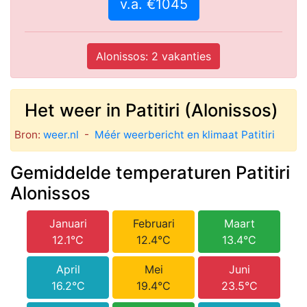
v.a. €1045
Alonissos: 2 vakanties
Het weer in Patitiri (Alonissos)
Bron:
weer.nl
-
Méér weerbericht en klimaat Patitiri
Gemiddelde temperaturen Patitiri
Alonissos
Januari
Februari
Maart
12.1°C
12.4°C
13.4°C
April
Mei
Juni
16.2°C
19.4°C
23.5°C