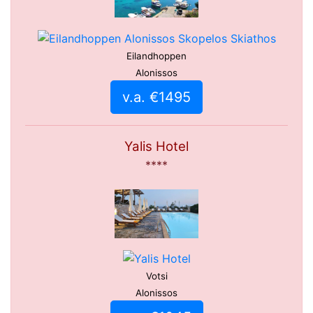
Eilandhoppen
Alonissos
v.a. €1495
Yalis Hotel
****
Votsi
Alonissos