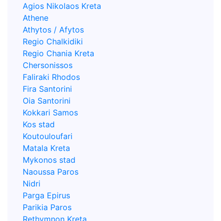
Agios Nikolaos Kreta
Athene
Athytos / Afytos
Regio Chalkidiki
Regio Chania Kreta
Chersonissos
Faliraki Rhodos
Fira Santorini
Oia Santorini
Kokkari Samos
Kos stad
Koutouloufari
Matala Kreta
Mykonos stad
Naoussa Paros
Nidri
Parga Epirus
Parikia Paros
Rethymnon Kreta