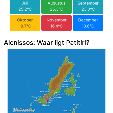
Juli
Augustus
September
25.2°C
25.3°C
23.0°C
Oktober
November
December
19.7°C
16.4°C
13.6°C
Alonissos: Waar ligt Patitiri?