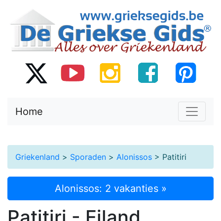
Home
Griekenland
>
Sporaden
>
Alonissos
> Patitiri
Alonissos: 2 vakanties »
Patitiri - Eiland