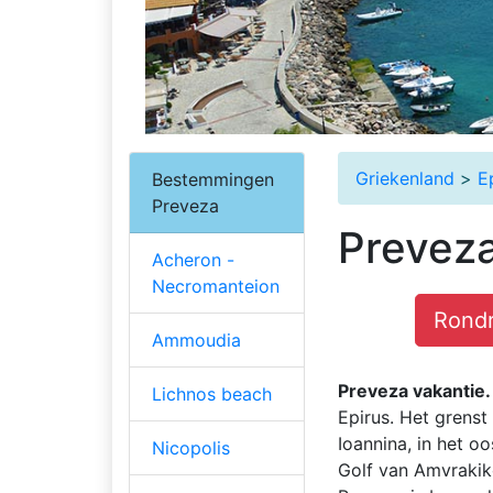
Griekenland
>
E
Bestemmingen
Preveza
Preveza
Acheron -
Necromanteion
Rondr
Ammoudia
Preveza vakantie.
Lichnos beach
Epirus. Het grens
Ioannina, in het o
Nicopolis
Golf van Amvrakiko