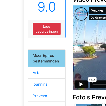
9.0
Lees
beoordelingen
Meer Epirus
bestemmingen
Arta
Ioannina
Preveza
Foto's Prev