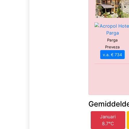
Parga
Preveza
v.a. € 734
Gemiddelde
Januari
8.7°C