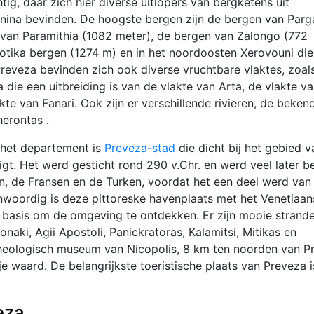
tig, daar zich hier diverse uitlopers van bergketens uit
nnina bevinden. De hoogste bergen zijn de bergen van Parg
 van Paramithia (1082 meter), de bergen van Zalongo (772
otika bergen (1274 m) en in het noordoosten Xerovouni di
Preveza bevinden zich ook diverse vruchtbare vlaktes, zoal
a die een uitbreiding is van de vlakte van Arta, de vlakte v
te van Fanari. Ook zijn er verschillende rivieren, de beken
erontas .
het departement is
Preveza-stad
die dicht bij het gebied v
ligt. Het werd gesticht rond 290 v.Chr. en werd veel later b
n, de Fransen en de Turken, voordat het een deel werd van
nwoordig is deze pittoreske havenplaats met het Venetiaan
 basis om de omgeving te ontdekken. Er zijn mooie strand
lonaki, Agii Apostoli, Panickratoras, Kalamitsi, Mitikas en
cheologisch museum van Nicopolis, 8 km ten noorden van P
e waard. De belangrijkste toeristische plaats van Preveza i
eza