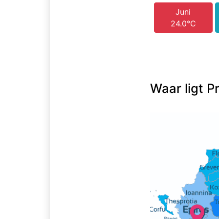
Juni
24.0°C
Waar ligt P