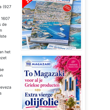
a (927
e 1607
s de
an
dste
an het
ezet
se
en
reveza
s