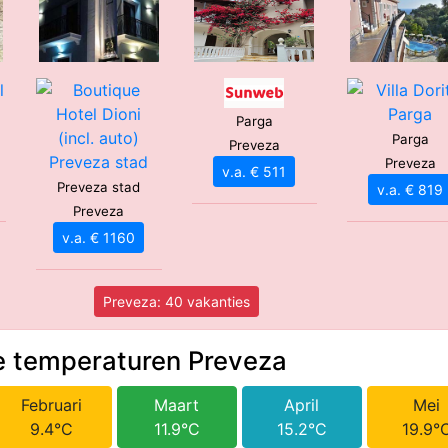
****
Parga
Parga
Preveza
Preveza
v.a. € 511
Preveza stad
v.a. € 819
Preveza
v.a. € 1160
Preveza: 40 vakanties
 temperaturen Preveza
Februari
Maart
April
Mei
9.4°C
11.9°C
15.2°C
19.9°