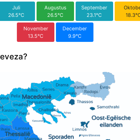
Juli
Augustus
September
Oktob
26.5°C
26.5°C
23.1°C
18.3°
November
December
13.5°C
9.9°C
reveza?