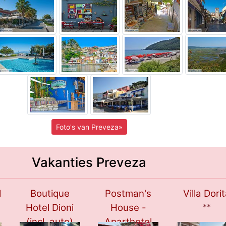
Foto's van Preveza»
Vakanties Preveza
l
Boutique
Postman's
Villa Dori
Hotel Dioni
House -
**
(incl. auto)
Aparthotel