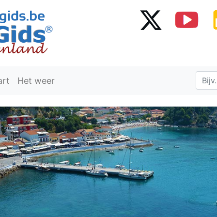
art
Het weer