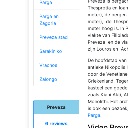
Preveza is bergach
Parga
Thesprotia en Ioa
meter), de bergen
Parga en
meter), de Thespr
Zagoria
meter hoog is. In 
vlakte van Filipiad
Preveza stad
Preveza en de vlak
zijn Louros en Ach
Sarakiniko
De hoofdstad van 
Vrachos
antieke Nikopolis 
door de Venetiane
Zalongo
Griekenland. Tege
kasteel een goede
zoals Kiani Akti, A
Monolithi. Het ar
Preveza
is ook een bezoekj
Parga
.
6 reviews
Video Prev