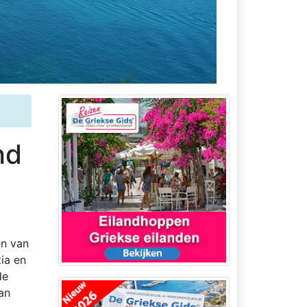
nd
en van
ia en
de
an