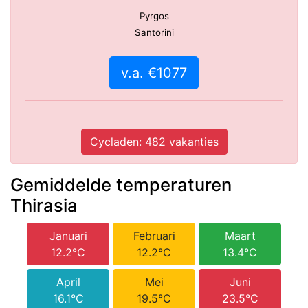
Pyrgos
Santorini
v.a. €1077
Cycladen: 482 vakanties
Gemiddelde temperaturen
Thirasia
Januari
Februari
Maart
12.2°C
12.2°C
13.4°C
April
Mei
Juni
16.1°C
19.5°C
23.5°C