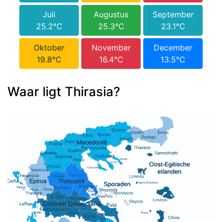
Juli
Augustus
September
25.2°C
25.3°C
23.1°C
Oktober
November
December
19.8°C
16.4°C
13.5°C
Waar ligt Thirasia?