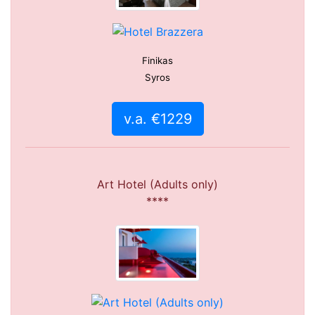
Finikas
Syros
v.a. €1229
Art Hotel (Adults only)
****