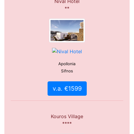
Nival Hotel
**
Apollonia
Sifnos
v.a. €1599
Kouros Village
****