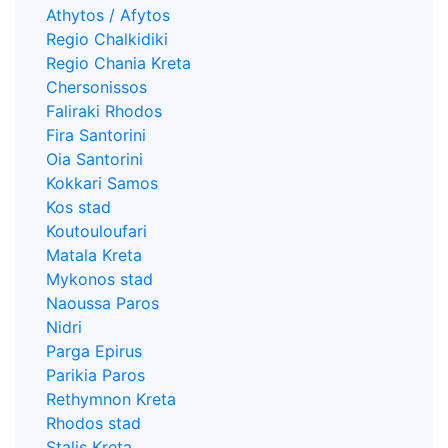
Athytos / Afytos
Regio Chalkidiki
Regio Chania Kreta
Chersonissos
Faliraki Rhodos
Fira Santorini
Oia Santorini
Kokkari Samos
Kos stad
Koutouloufari
Matala Kreta
Mykonos stad
Naoussa Paros
Nidri
Parga Epirus
Parikia Paros
Rethymnon Kreta
Rhodos stad
Stalis Kreta