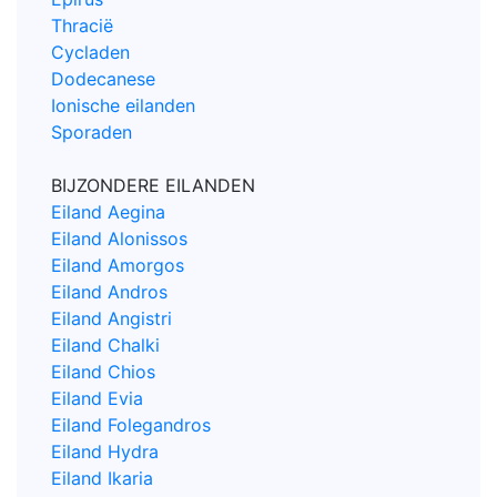
Thracië
Cycladen
Dodecanese
Ionische eilanden
Sporaden
BIJZONDERE EILANDEN
Eiland Aegina
Eiland Alonissos
Eiland Amorgos
Eiland Andros
Eiland Angistri
Eiland Chalki
Eiland Chios
Eiland Evia
Eiland Folegandros
Eiland Hydra
Eiland Ikaria