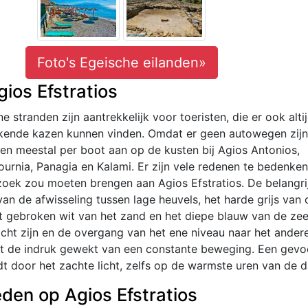
Foto's Egeische eilanden»
ios Efstratios
 stranden zijn aantrekkelijk voor toeristen, die er ook alti
tekende kazen kunnen vinden. Omdat er geen autowegen zij
en meestal per boot aan op de kusten bij Agios Antonios,
Gournia, Panagia en Kalami. Er zijn vele redenen te bedenken
oek zou moeten brengen aan Agios Efstratios. De belangri
van de afwisseling tussen lage heuvels, het harde grijs van 
t gebroken wit van het zand en het diepe blauw van de zee
cht zijn en de overgang van het ene niveau naar het ander
rdt de indruk gewekt van een constante beweging. Een gevo
t door het zachte licht, zelfs op de warmste uren van de d
den op Agios Efstratios