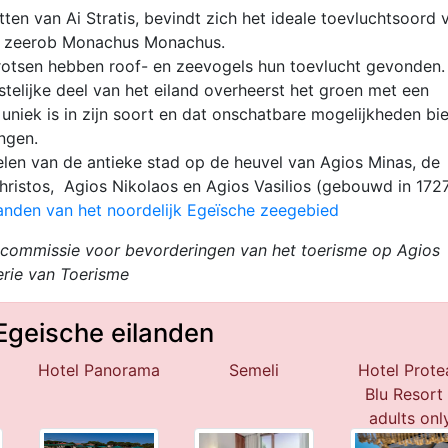
tten van Ai Stratis, bevindt zich het ideale toevluchtsoord 
e zeerob Monachus Monachus.
 rotsen hebben roof- en zeevogels hun toevlucht gevonden
stelijke deel van het eiland overheerst het groen met een
uniek is in zijn soort en dat onschatbare mogelijkheden bi
ngen.
elen van de antieke stad op de heuvel van Agios Minas, de
hristos, Agios Nikolaos en Agios Vasilios (gebouwd in 172
landen van het noordelijk Egeïsche zeegebied
e commissie voor bevorderingen van het toerisme op Agios
terie van Toerisme
Egeische eilanden
Hotel Panorama
Semeli
Hotel Prote
Blu Resort 
adults onl