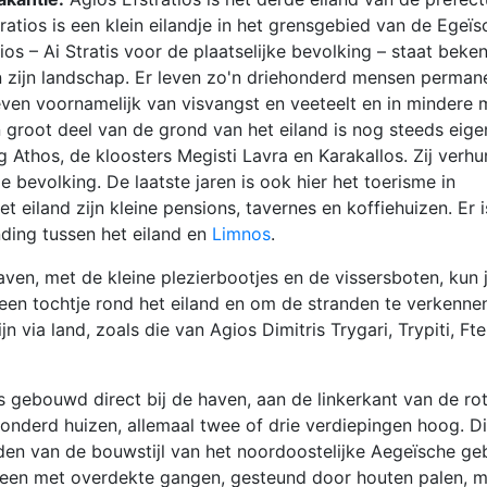
tratios is een klein eilandje in het grensgebied van de Egeïs
ios – Ai Stratis voor de plaatselijke bevolking – staat bek
 zijn landschap. Er leven zo'n driehonderd mensen perman
 leven voornamelijk van visvangst en veeteelt en in mindere 
 groot deel van de grond van het eiland is nog steeds ei
g Athos, de kloosters Megisti Lavra en Karakallos. Zij verhu
e bevolking. De laatste jaren is ook hier het toerisme in
t eiland zijn kleine pensions, tavernes en koffiehuizen. Er 
ding tussen het eiland en
Limnos
.
ven, met de kleine plezierbootjes en de vissersboten, kun 
een tochtje rond het eiland en om de stranden te verkenne
jn via land, zoals die van Agios Dimitris Trygari, Trypiti, Ftel
gebouwd direct bij de haven, aan de linkerkant van de rot
onderd huizen, allemaal twee of drie verdiepingen hoog. Dit
den van de bouwstijl van het noordoostelijke Aegeïsche ge
teen met overdekte gangen, gesteund door houten palen, 