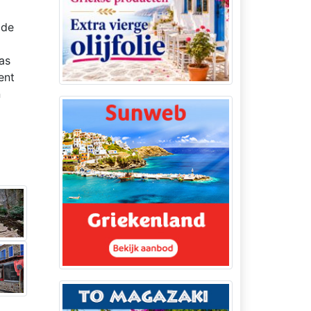
 de
as
ent
n