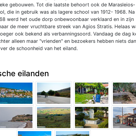
ieke gebouwen. Tot die laatste behoort ook de Marasleios-
l, die in gebruik was als lagere school van 1912- 1968. Na
68 werd het oude dorp onbewoonbaar verklaard en in zijn
naar de meer vruchtbare streek van Agios Stratis. Helaas w
vroeger ook bekend als verbanningsoord. Vandaag de dag k
chter alleen maar "vrienden" en bezoekers hebben niets da
ver de schoonheid van het eiland.
sche eilanden