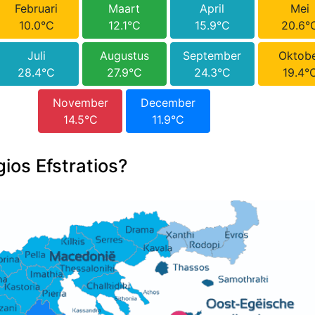
Februari
Maart
April
Mei
10.0°C
12.1°C
15.9°C
20.6°
Juli
Augustus
September
Oktob
28.4°C
27.9°C
24.3°C
19.4°
November
December
14.5°C
11.9°C
gios Efstratios?