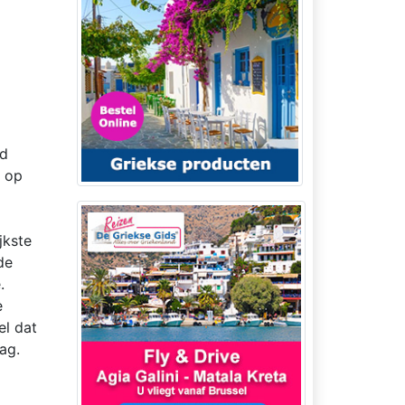
jd
n op
jkste
de
.
e
el dat
ag.