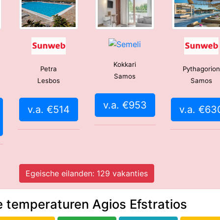
Kokkari
Petra
Pythagorio
Samos
Lesbos
Samos
v.a. €953
v.a. €514
v.a. €63
Egeische eilanden: 129 vakanties
 temperaturen Agios Efstratios