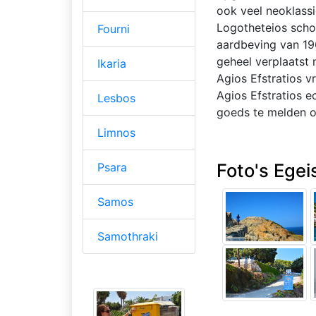
ook veel neoklass
Logotheteios schoo
Fourni
aardbeving van 19
geheel verplaatst 
Ikaria
Agios Efstratios 
Agios Efstratios e
Lesbos
goeds te melden o
Limnos
Foto's Egei
Psara
Samos
Samothraki