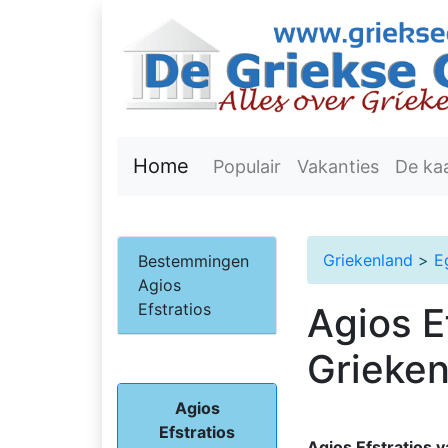
Home
Populair
Vakanties
De ka
Griekenland
>
E
Bestemmingen
Agios
Efstratios
Agios E
Grieke
Agios
Efstratios
Agios Efstratios v