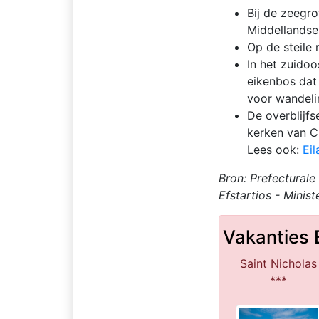
Bij de zeegro
Middellands
Op de steile
In het zuidoo
eikenbos dat 
voor wandeli
De overblijfs
kerken van C
Lees ook:
Ei
Bron: Prefectural
Efstartios - Minis
Vakanties 
Saint Nicholas
***