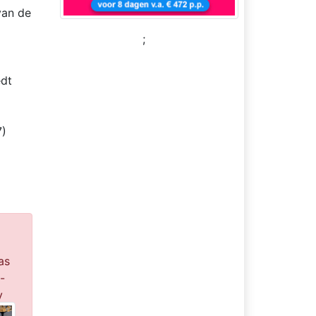
van de
;
.
edt
7)
as
-
y