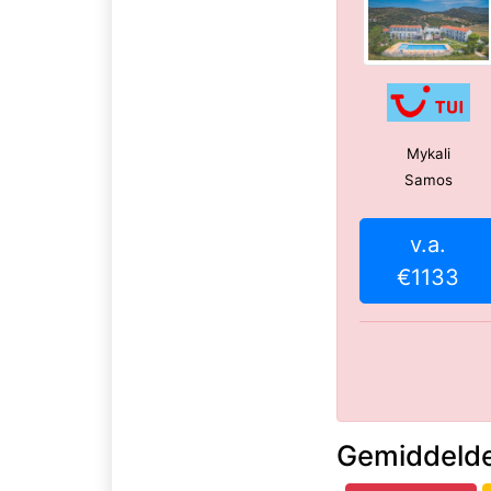
Mykali
Samos
v.a.
€1133
Gemiddelde