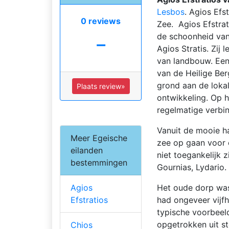
Lesbos
. Agios Efs
0 reviews
Zee. Agios Efstrat
-
de schoonheid van
Agios Stratis. Zij
van landbouw. Een
van de Heilige Ber
grond aan de lokal
Plaats review»
ontwikkeling. Op he
regelmatige verbin
Vanuit de mooie ha
Meer Egeische
zee op gaan voor 
eilanden
niet toegankelijk zi
bestemmingen
Gournias, Lydario.
Agios
Het oude dorp was 
Efstratios
had ongeveer vijfh
typische voorbeel
opgetrokken uit s
Chios