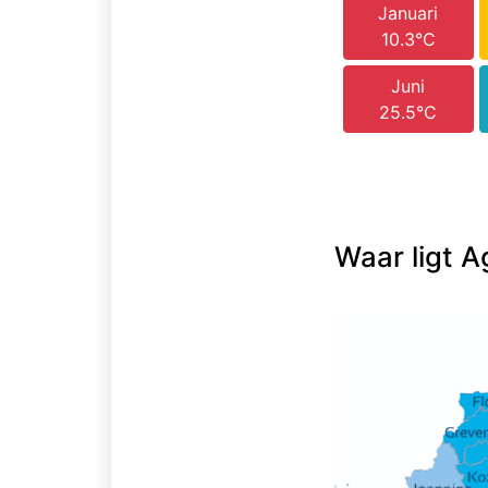
Januari
10.3°C
Juni
25.5°C
Waar ligt A