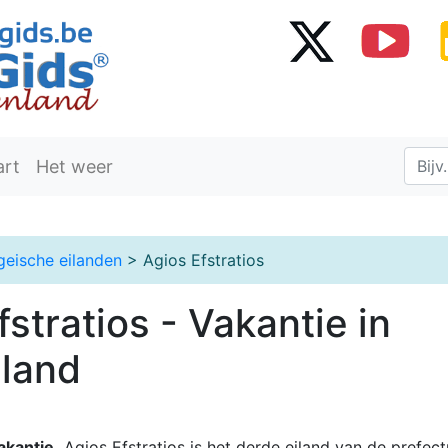
art
Het weer
geische eilanden
> Agios Efstratios
fstratios - Vakantie in
nland
akantie.
Agios Efstratios is het derde eiland van de prefect