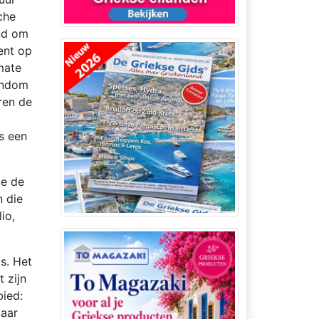
che
end om
ent op
mate
gendom
ren de
is een
je de
n die
io,
s. Het
 zijn
bied:
maar