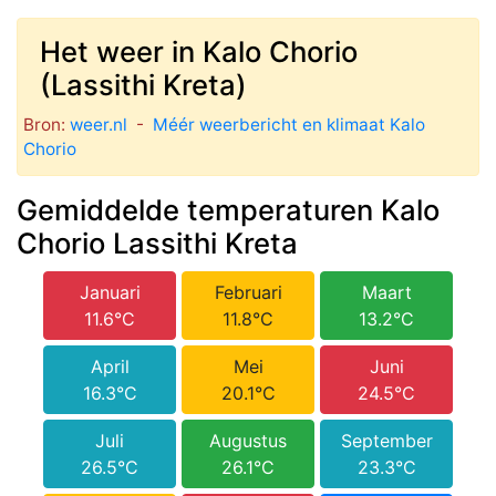
Het weer in Kalo Chorio
(Lassithi Kreta)
Bron:
weer.nl
-
Méér weerbericht en klimaat Kalo
Chorio
Gemiddelde temperaturen Kalo
Chorio Lassithi Kreta
Januari
Februari
Maart
11.6°C
11.8°C
13.2°C
April
Mei
Juni
16.3°C
20.1°C
24.5°C
Juli
Augustus
September
26.5°C
26.1°C
23.3°C