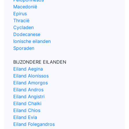
Macedonië
Epirus
Thracië
Cycladen
Dodecanese
Ionische eilanden
Sporaden
BIJZONDERE EILANDEN
Eiland Aegina
Eiland Alonissos
Eiland Amorgos
Eiland Andros
Eiland Angistri
Eiland Chalki
Eiland Chios
Eiland Evia
Eiland Folegandros