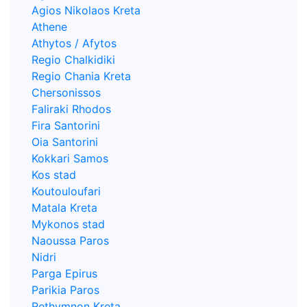
Agios Nikolaos Kreta
Athene
Athytos / Afytos
Regio Chalkidiki
Regio Chania Kreta
Chersonissos
Faliraki Rhodos
Fira Santorini
Oia Santorini
Kokkari Samos
Kos stad
Koutouloufari
Matala Kreta
Mykonos stad
Naoussa Paros
Nidri
Parga Epirus
Parikia Paros
Rethymnon Kreta