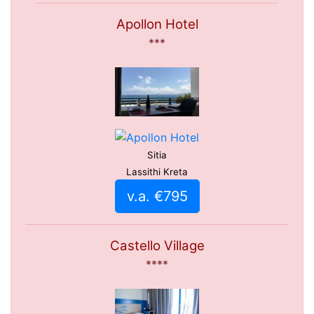
Apollon Hotel
***
Sitia
Lassithi Kreta
v.a. €795
Castello Village
****