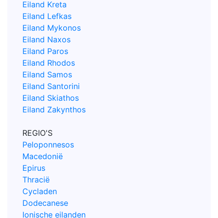
Eiland Kreta
Eiland Lefkas
Eiland Mykonos
Eiland Naxos
Eiland Paros
Eiland Rhodos
Eiland Samos
Eiland Santorini
Eiland Skiathos
Eiland Zakynthos
REGIO'S
Peloponnesos
Macedonië
Epirus
Thracië
Cycladen
Dodecanese
Ionische eilanden