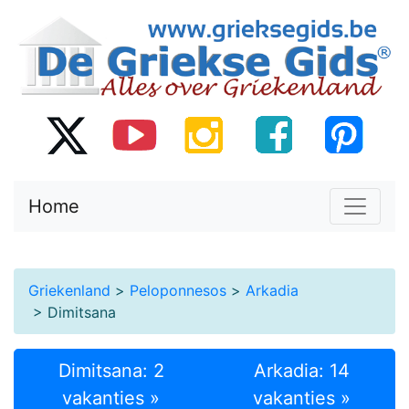
Home
Griekenland
>
Peloponnesos
>
Arkadia
> Dimitsana
Dimitsana: 2
Arkadia: 14
vakanties »
vakanties »