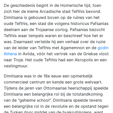
De geschiedenis begint in de Homerische tijd, toen
zich hier de kleine Arcadische stad Tefthis bevond.
Dimitsana is gebouwd boven op de ruïnes van het
oude Tefthis, een stad die volgens historicus Pafsanias
deelnam aan de Trojaanse oorlog. Pafsanias bezocht
Tefthis waar tempels waren en beschreef hoe het er
was. Daarnaast vertelde hij een verhaal over de ruzie
van de leider van Tefthis met Agamemnon en de
godin
Athena
in Avlida, vóór het vertrek van de Griekse vloot
naar Troje. Het oude Tefthis had een Akropolis en een
vestingmuur.
Dimitsana was in de 18e eeuw een opmerkelijk
commercieel centrum en kende een grote welvaart.
Tijdens de jaren van Ottomaanse heerschappij speelde
Dimitsana een belangrijke rol bij de totstandkoming
van de "geheime school". Dimitsana speelde tevens
een belangrijke rol in de revolutie en de opstand tegen
de Turken door middel van de buskruitmolens, want