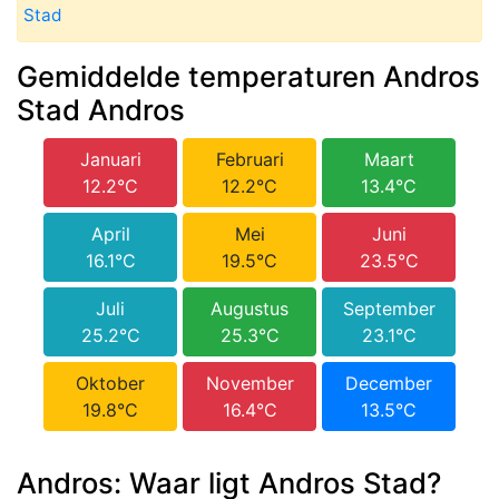
Stad
Gemiddelde temperaturen Andros
Stad Andros
Januari
Februari
Maart
12.2°C
12.2°C
13.4°C
April
Mei
Juni
16.1°C
19.5°C
23.5°C
Juli
Augustus
September
25.2°C
25.3°C
23.1°C
Oktober
November
December
19.8°C
16.4°C
13.5°C
Andros: Waar ligt Andros Stad?