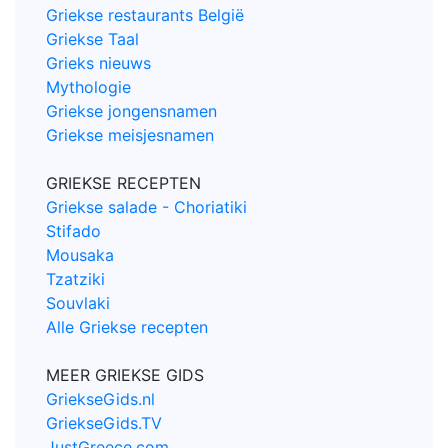
Griekse restaurants België
Griekse Taal
Grieks nieuws
Mythologie
Griekse jongensnamen
Griekse meisjesnamen
GRIEKSE RECEPTEN
Griekse salade - Choriatiki
Stifado
Mousaka
Tzatziki
Souvlaki
Alle Griekse recepten
MEER GRIEKSE GIDS
GriekseGids.nl
GriekseGids.TV
JustGreece.com