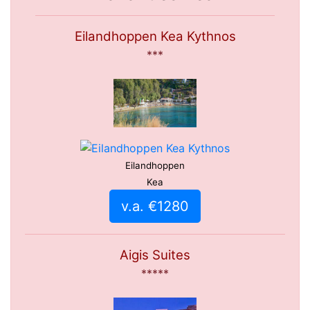
Eilandhoppen Kea Kythnos
***
Eilandhoppen
Kea
v.a. €1280
Aigis Suites
*****