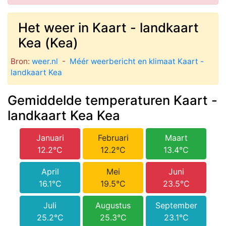
Het weer in Kaart - landkaart
Kea (Kea)
Bron:
weer.nl
-
Méér weerbericht en klimaat Kaart -
landkaart Kea
Gemiddelde temperaturen Kaart -
landkaart Kea Kea
Januari
Februari
Maart
12.2°C
12.2°C
13.4°C
April
Mei
Juni
16.1°C
19.5°C
23.5°C
Juli
Augustus
September
25.2°C
25.3°C
23.1°C