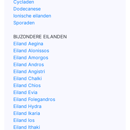
Cycladen
Dodecanese
Ionische eilanden
Sporaden
BIJZONDERE EILANDEN
Eiland Aegina
Eiland Alonissos
Eiland Amorgos
Eiland Andros
Eiland Angistri
Eiland Chalki
Eiland Chios
Eiland Evia
Eiland Folegandros
Eiland Hydra
Eiland Ikaria
Eiland Ios
Eiland Ithaki