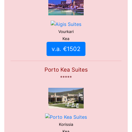
Vourkari
Kea
v.a. €1502
Porto Kea Suites
*****
Korissia
Kea