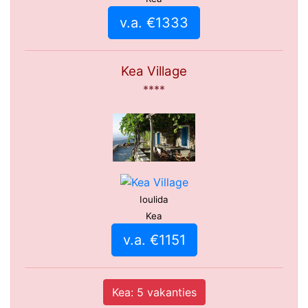
v.a. €1333
Kea Village
****
Ioulida
Kea
v.a. €1151
Kea: 5 vakanties