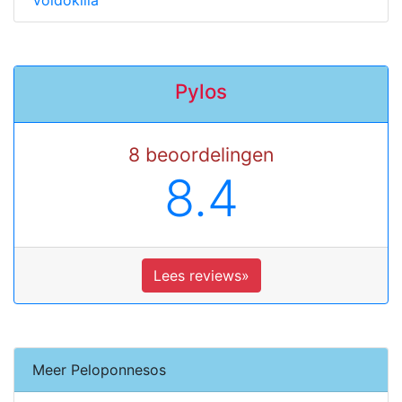
Voidokilia
Pylos
8 beoordelingen
8.4
Lees reviews»
Meer Peloponnesos