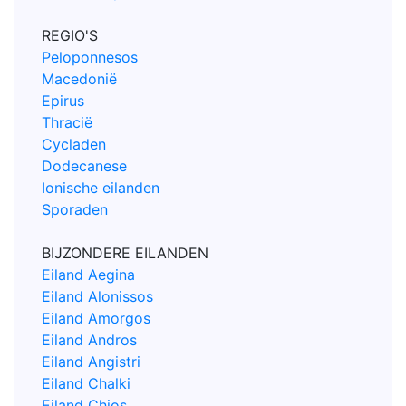
REGIO'S
Peloponnesos
Macedonië
Epirus
Thracië
Cycladen
Dodecanese
Ionische eilanden
Sporaden
BIJZONDERE EILANDEN
Eiland Aegina
Eiland Alonissos
Eiland Amorgos
Eiland Andros
Eiland Angistri
Eiland Chalki
Eiland Chios