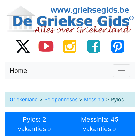
Home
Griekenland
>
Peloponnesos
>
Messinia
> Pylos
Pylos: 2
Messinia: 45
vakanties »
vakanties »