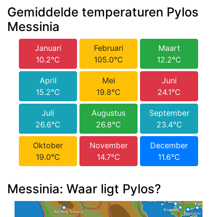
Gemiddelde temperaturen Pylos
Messinia
Januari
Februari
Maart
10.2°C
105.0°C
12.2°C
April
Mei
Juni
15.2°C
19.8°C
24.1°C
Juli
Augustus
September
26.6°C
26.8°C
23.4°C
Oktober
November
December
19.0°C
14.7°C
11.6°C
Messinia: Waar ligt Pylos?