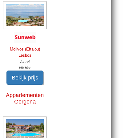
Molivos (Eftalou)
Lesbos
Vertrek
klik hier
Bekijk prijs
______________
Appartementen
Gorgona