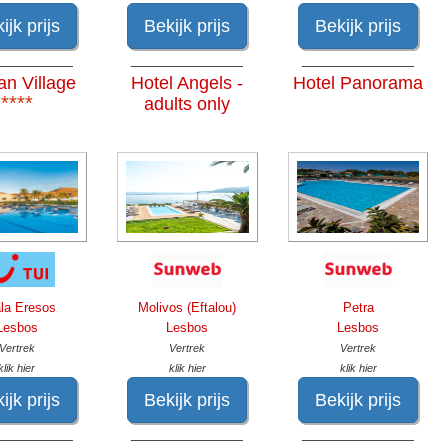
ijk prijs
Bekijk prijs
Bekijk prijs
__________
______________
______________
an Village
Hotel Angels -
Hotel Panorama
****
adults only
la Eresos
Molivos (Eftalou)
Petra
Lesbos
Lesbos
Lesbos
Vertrek
Vertrek
Vertrek
klik hier
klik hier
klik hier
ijk prijs
Bekijk prijs
Bekijk prijs
__________
______________
______________