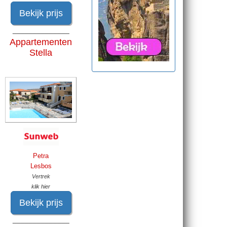
Bekijk prijs
______________
Appartementen
Stella
Petra
Lesbos
Vertrek
klik hier
Bekijk prijs
______________