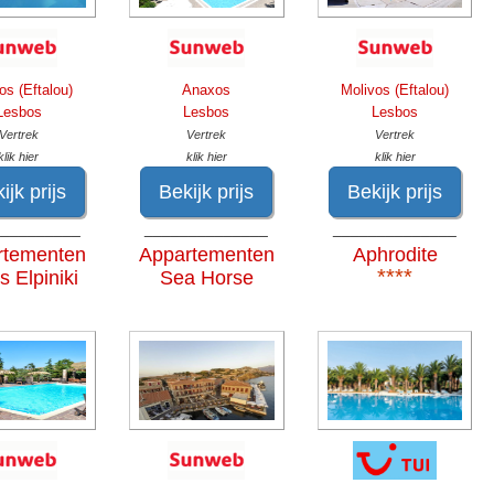
os (Eftalou)
Anaxos
Molivos (Eftalou)
Lesbos
Lesbos
Lesbos
Vertrek
Vertrek
Vertrek
klik hier
klik hier
klik hier
ijk prijs
Bekijk prijs
Bekijk prijs
__________
______________
______________
rtementen
Appartementen
Aphrodite
****
's Elpiniki
Sea Horse