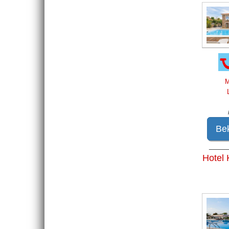
M
Bek
____
Hotel 