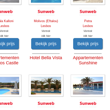
la Kalloni
Molivos (Eftalou)
Petra
Lesbos
Lesbos
Lesbos
Vertrek
Vertrek
Vertrek
klik hier
klik hier
klik hier
ijk prijs
Bekijk prijs
Bekijk prijs
__________
______________
______________
rtementen
Hotel Bella Vista
Appartementen
vos Castle
Sunshine