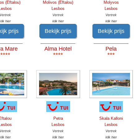
os (Eftalou)
Molivos (Eftalou)
Molyvos
Lesbos
Lesbos
Lesbos
Vertrek
Vertrek
Vertrek
klik hier
klik hier
klik hier
ijk prijs
Bekijk prijs
Bekijk prijs
__________
______________
______________
va Mare
Alma Hotel
Pela
****
****
***
Eftalou
Petra
Skala Kalloni
Lesbos
Lesbos
Lesbos
Vertrek
Vertrek
Vertrek
klik hier
klik hier
klik hier