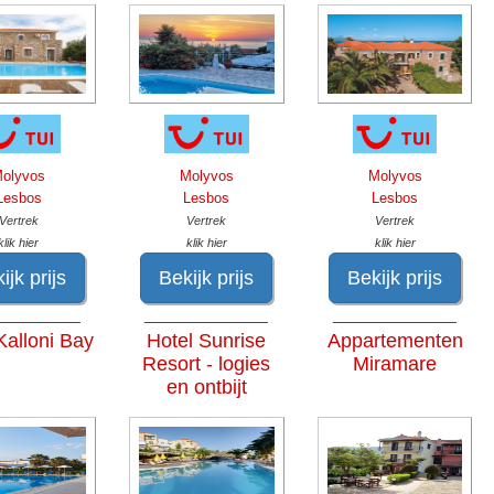
olyvos
Molyvos
Molyvos
Lesbos
Lesbos
Lesbos
Vertrek
Vertrek
Vertrek
klik hier
klik hier
klik hier
ijk prijs
Bekijk prijs
Bekijk prijs
__________
______________
______________
Kalloni Bay
Hotel Sunrise
Appartementen
Resort - logies
Miramare
en ontbijt