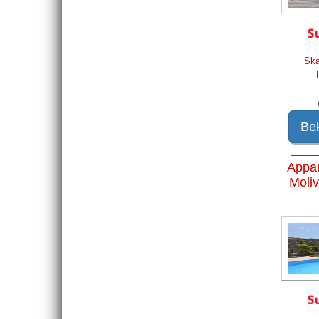
Ska
Bek
____
Appa
Moli