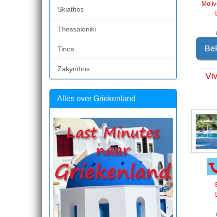
Moliv
Skiathos
Thessaloniki
Bek
Tinos
____
Zakynthos
Vi
Alles over Griekenland