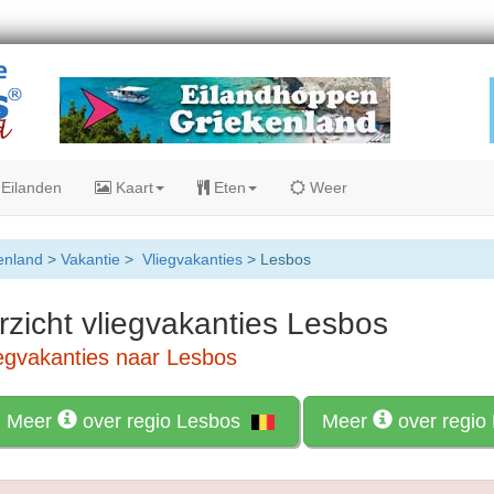
Eilanden
Kaart
Eten
Weer
enland
>
Vakantie
>
Vliegvakanties
> Lesbos
zicht vliegvakanties Lesbos
iegvakanties naar Lesbos
Meer
over regio Lesbos
Meer
over regio