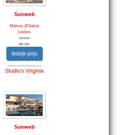
Molivos (Eftalou)
Lesbos
Vertrek
klik hier
Bekijk prijs
______________
Studio's Virginia