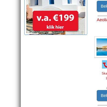
Bek
____
Aeoli
Ska
Bek
____