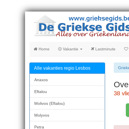
Home
Vakantie
Lastminute
Griek
Alle vakanties regio Lesbos
Anaxos
Over
Eftalou
38 vl
Molivos (Eftalou)
Molyvos
Petra