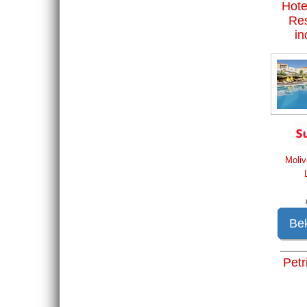
Hote
Res
in
Moliv
Bek
____
Petr