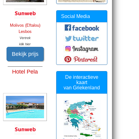
Social Media
Molivos (Eftalou)
Lesbos
Vertrek
klik hier
Bekijk prijs
______________
Hotel Pela
De interactieve
kaart
van Griekenland