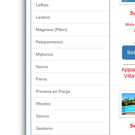
Lefkas
Lesbos
Moliv
Magnisia (Pilion)
Peloponnesos
Bek
Mykonos
____
Naxos
Appa
Villa
Paros
Preveza en Parga
Rhodos
Samos
Santorini