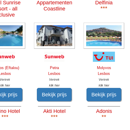
l Sunrise
Appartementen
Delfinia
***
ort - all
Coastline
clusive
os (Eftalou)
Petra
Molyvos
Lesbos
Lesbos
Lesbos
Vertrek
Vertrek
Vertrek
klik hier
klik hier
klik hier
ijk prijs
Bekijk prijs
Bekijk prijs
__________
______________
______________
ino Hotel
Akti Hotel
Adonis
***
***
**