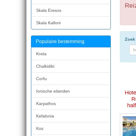
Rei
Skala Eresos
Skala Kalloni
Zoek 
Populaire bestemming
Kreta
Chalkidiki
Corfu
Ionische eilanden
Hote
R
Karpathos
hal
Kefalonia
Kos