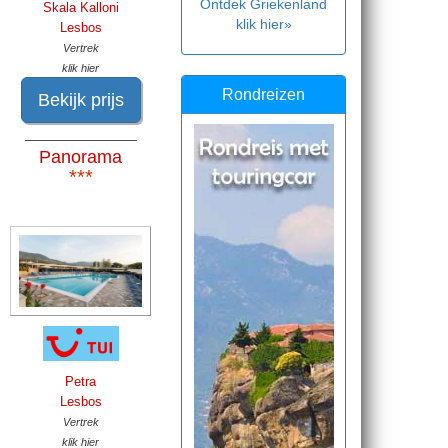
Ontdek Griekenland
Skala Kalloni
klik hier»
Lesbos
Vertrek
klik hier
Rondreizen
Bekijk prijs
______________
Panorama
***
Petra
Lesbos
Vertrek
klik hier