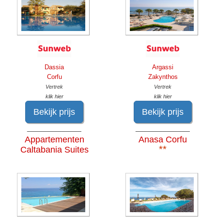
Dassia
Argassi
Corfu
Zakynthos
Vertrek
Vertrek
klik hier
klik hier
Bekijk prijs
Bekijk prijs
______________
______________
Appartementen
Anasa Corfu
**
Caltabania Suites