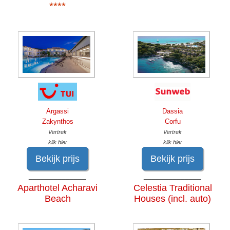
****
Argassi
Dassia
Zakynthos
Corfu
Vertrek
Vertrek
klik hier
klik hier
Bekijk prijs
Bekijk prijs
______________
______________
Aparthotel Acharavi
Celestia Traditional
Beach
Houses (incl. auto)