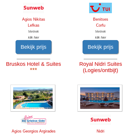
Agios Nikitas
Benitses
Lefkas
Corfu
Vertrek
Vertrek
klik hier
klik hier
Bekijk prijs
Bekijk prijs
______________
______________
Bruskos Hotel & Suites
Royal Nidri Suites
***
(Logies/ontbijt)
Agios Georgios Argirades
Nidri