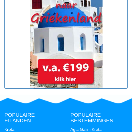
POPULAIRE
POPULAIRE
EILANDEN
BESTEMMINGEN
Kreta
Agia Galini Kreta