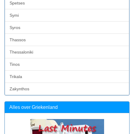
Spetses
Symi
Syros
Thassos
Thessaloniki
Tinos
Trikala
Zakynthos
Alles over Griekenland