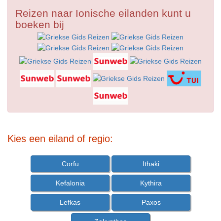
Reizen naar Ionische eilanden kunt u
boeken bij
Kies een eiland of regio:
Corfu
Ithaki
Kefalonia
Kythira
Lefkas
Paxos