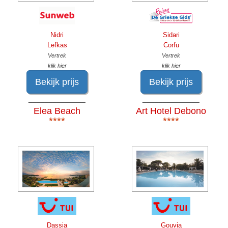
Nidri
Sidari
Lefkas
Corfu
Vertrek
Vertrek
klik hier
klik hier
Bekijk prijs
Bekijk prijs
______________
______________
Elea Beach
Art Hotel Debono
****
****
Dassia
Gouvia