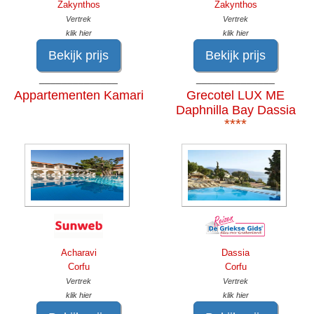
Zakynthos
Zakynthos
Vertrek
Vertrek
klik hier
klik hier
Bekijk prijs
Bekijk prijs
______________
______________
Appartementen Kamari
Grecotel LUX ME
Daphnilla Bay Dassia
****
Acharavi
Dassia
Corfu
Corfu
Vertrek
Vertrek
klik hier
klik hier