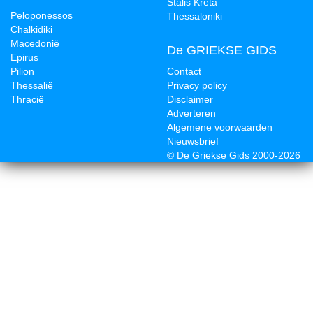
Stalis Kreta
Peloponessos
Thessaloniki
Chalkidiki
Macedonië
De GRIEKSE GIDS
Epirus
Pilion
Contact
Thessalië
Privacy policy
Thracië
Disclaimer
Adverteren
Algemene voorwaarden
Nieuwsbrief
© De Griekse Gids 2000-2026