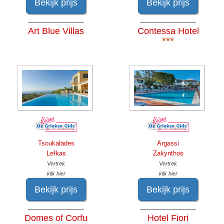
Bekijk prijs
Bekijk prijs
______________
______________
Art Blue Villas
Contessa Hotel
***
Tsoukalades
Argassi
Lefkas
Zakynthos
Vertrek
Vertrek
klik hier
klik hier
Bekijk prijs
Bekijk prijs
______________
______________
Domes of Corfu
Hotel Fiori