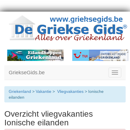
GriekseGids.be
Toggle
navigati
Griekenland
>
Vakantie
>
Vliegvakanties
> Ionische
eilanden
Overzicht vliegvakanties
Ionische eilanden