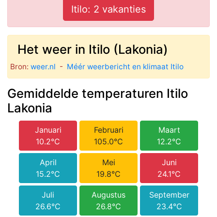
Itilo: 2 vakanties
Het weer in Itilo (Lakonia)
Bron:
weer.nl
-
Méér weerbericht en klimaat Itilo
Gemiddelde temperaturen Itilo
Lakonia
Januari
Februari
Maart
10.2°C
105.0°C
12.2°C
April
Mei
Juni
15.2°C
19.8°C
24.1°C
Juli
Augustus
September
26.6°C
26.8°C
23.4°C