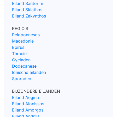
Eiland Santorini
Eiland Skiathos
Eiland Zakynthos
REGIO'S
Peloponnesos
Macedonië
Epirus
Thracië
Cycladen
Dodecanese
Ionische eilanden
Sporaden
BIJZONDERE EILANDEN
Eiland Aegina
Eiland Alonissos
Eiland Amorgos
Eiland Andros