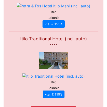
Itilo
Lakonia
v.a. € 1534
Itilo Traditional Hotel (incl. auto)
****
Itilo
Lakonia
v.a. € 1193