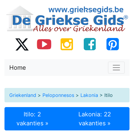
Home
Griekenland
>
Peloponnesos
>
Lakonia
> Itilo
Itilo: 2
Lakonia: 22
vakanties »
vakanties »