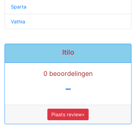
Sparta
Vathia
Itilo
0 beoordelingen
-
Plaats review»