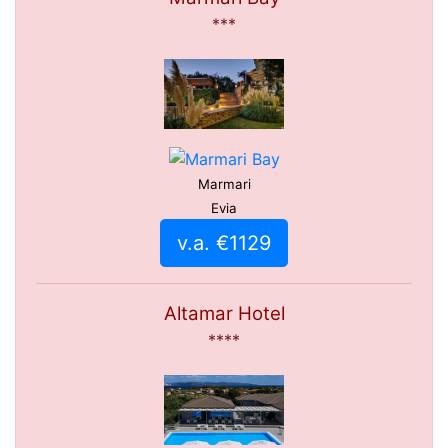
***
Marmari
Evia
v.a. €1129
Altamar Hotel
****