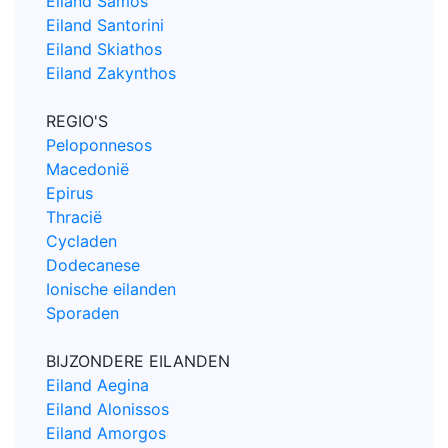
Eiland Samos
Eiland Santorini
Eiland Skiathos
Eiland Zakynthos
REGIO'S
Peloponnesos
Macedonië
Epirus
Thracië
Cycladen
Dodecanese
Ionische eilanden
Sporaden
BIJZONDERE EILANDEN
Eiland Aegina
Eiland Alonissos
Eiland Amorgos