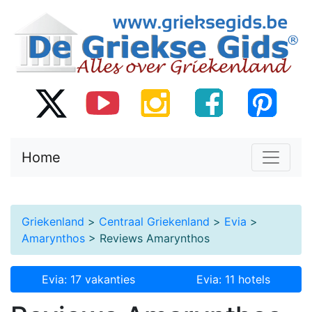
Home
Griekenland
>
Centraal Griekenland
>
Evia
>
Amarynthos
> Reviews Amarynthos
Evia: 17 vakanties
Evia: 11 hotels