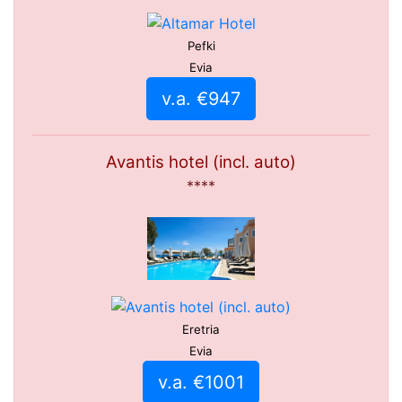
Pefki
Evia
v.a. €947
Avantis hotel (incl. auto)
****
Eretria
Evia
v.a. €1001