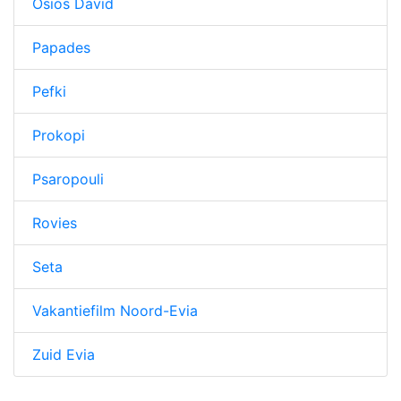
Osios David
Papades
Pefki
Prokopi
Psaropouli
Rovies
Seta
Vakantiefilm Noord-Evia
Zuid Evia