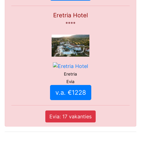
Eretria Hotel
****
Eretria
Evia
v.a. €1228
Evia: 17 vakanties