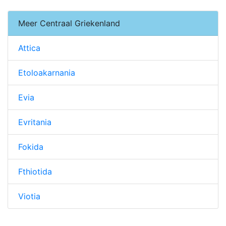
Meer Centraal Griekenland
Attica
Etoloakarnania
Evia
Evritania
Fokida
Fthiotida
Viotia