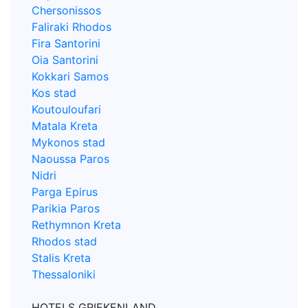
Chersonissos
Faliraki Rhodos
Fira Santorini
Oia Santorini
Kokkari Samos
Kos stad
Koutouloufari
Matala Kreta
Mykonos stad
Naoussa Paros
Nidri
Parga Epirus
Parikia Paros
Rethymnon Kreta
Rhodos stad
Stalis Kreta
Thessaloniki
HOTELS GRIEKENLAND