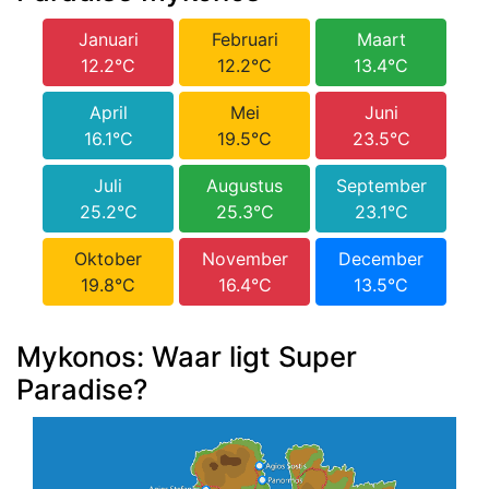
Januari
Februari
Maart
12.2°C
12.2°C
13.4°C
April
Mei
Juni
16.1°C
19.5°C
23.5°C
Juli
Augustus
September
25.2°C
25.3°C
23.1°C
Oktober
November
December
19.8°C
16.4°C
13.5°C
Mykonos: Waar ligt Super
Paradise?