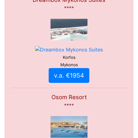
****
Korfos
Mykonos
v.a. €1954
Osom Resort
****