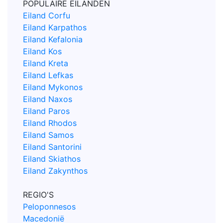
POPULAIRE EILANDEN
Eiland Corfu
Eiland Karpathos
Eiland Kefalonia
Eiland Kos
Eiland Kreta
Eiland Lefkas
Eiland Mykonos
Eiland Naxos
Eiland Paros
Eiland Rhodos
Eiland Samos
Eiland Santorini
Eiland Skiathos
Eiland Zakynthos
REGIO'S
Peloponnesos
Macedonië