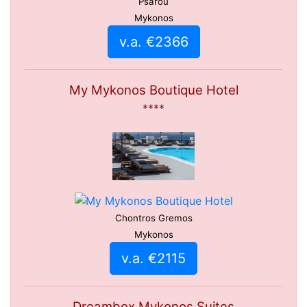
Psarou
Mykonos
v.a. €2366
My Mykonos Boutique Hotel
****
Chontros Gremos
Mykonos
v.a. €2115
Dreambox Mykonos Suites