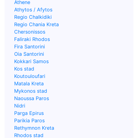
Athene
Athytos / Afytos
Regio Chalkidiki
Regio Chania Kreta
Chersonissos
Faliraki Rhodos
Fira Santorini
Oia Santorini
Kokkari Samos
Kos stad
Koutouloufari
Matala Kreta
Mykonos stad
Naoussa Paros
Nidri
Parga Epirus
Parikia Paros
Rethymnon Kreta
Rhodos stad