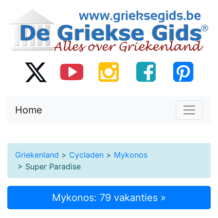
Home
Griekenland
>
Cycladen
>
Mykonos
> Super Paradise
Mykonos: 79 vakanties »