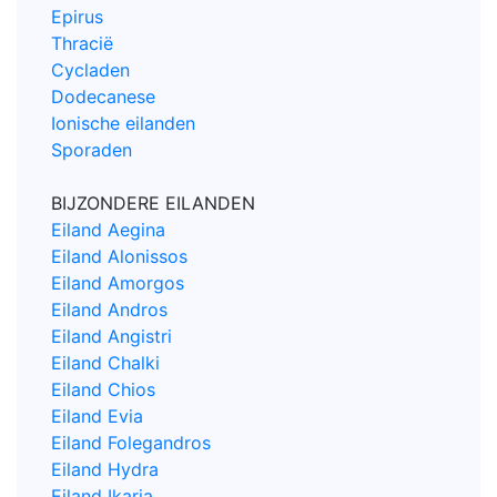
Epirus
Thracië
Cycladen
Dodecanese
Ionische eilanden
Sporaden
BIJZONDERE EILANDEN
Eiland Aegina
Eiland Alonissos
Eiland Amorgos
Eiland Andros
Eiland Angistri
Eiland Chalki
Eiland Chios
Eiland Evia
Eiland Folegandros
Eiland Hydra
Eiland Ikaria