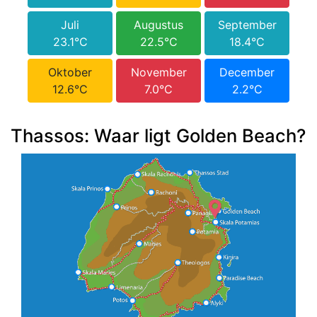
Juli
Augustus
September
23.1°C
22.5°C
18.4°C
Oktober
November
December
12.6°C
7.0°C
2.2°C
Thassos: Waar ligt Golden Beach?