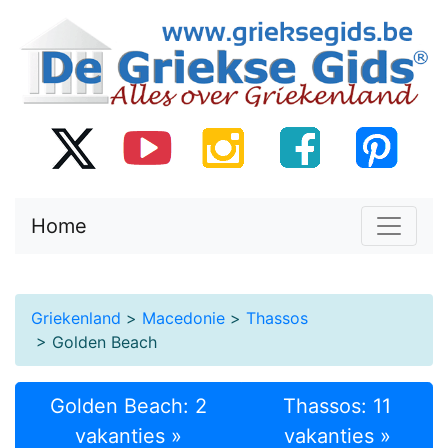
Home
Griekenland
>
Macedonie
>
Thassos
> Golden Beach
Golden Beach: 2
Thassos: 11
vakanties »
vakanties »