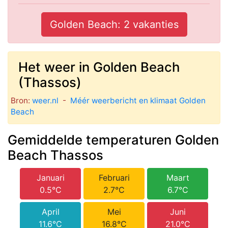
Golden Beach: 2 vakanties
Het weer in Golden Beach
(Thassos)
Bron:
weer.nl
-
Méér weerbericht en klimaat Golden
Beach
Gemiddelde temperaturen Golden
Beach Thassos
Januari
Februari
Maart
0.5°C
2.7°C
6.7°C
April
Mei
Juni
11.6°C
16.8°C
21.0°C