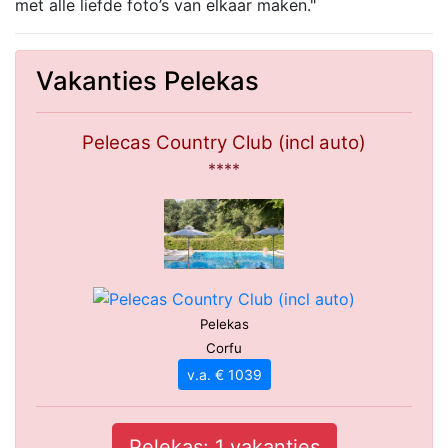
met alle liefde foto’s van elkaar maken."
Vakanties Pelekas
Pelecas Country Club (incl auto)
****
Pelekas
Corfu
v.a. € 1039
Pelekas: 1 vakanties