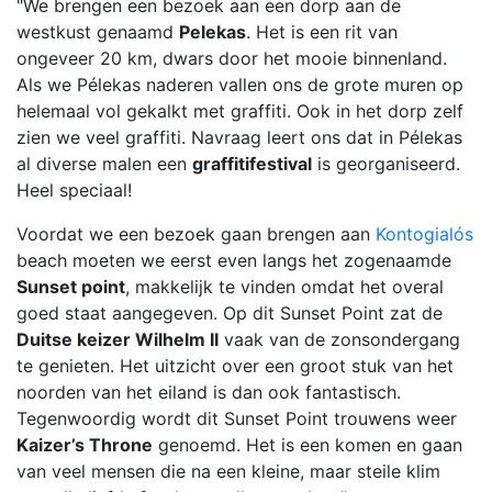
"We brengen een bezoek aan een dorp aan de
westkust genaamd
Pelekas
. Het is een rit van
ongeveer 20 km, dwars door het mooie binnenland.
Als we Pélekas naderen vallen ons de grote muren op
helemaal vol gekalkt met graffiti. Ook in het dorp zelf
zien we veel graffiti. Navraag leert ons dat in Pélekas
al diverse malen een
graffitifestival
is georganiseerd.
Heel speciaal!
Voordat we een bezoek gaan brengen aan
Kontogialós
beach moeten we eerst even langs het zogenaamde
Sunset point
, makkelijk te vinden omdat het overal
goed staat aangegeven. Op dit Sunset Point zat de
Duitse keizer Wilhelm II
vaak van de zonsondergang
te genieten. Het uitzicht over een groot stuk van het
noorden van het eiland is dan ook fantastisch.
Tegenwoordig wordt dit Sunset Point trouwens weer
Kaizer’s Throne
genoemd. Het is een komen en gaan
van veel mensen die na een kleine, maar steile klim