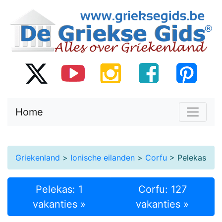
Home
Griekenland
>
Ionische eilanden
>
Corfu
> Pelekas
Pelekas: 1
Corfu: 127
vakanties »
vakanties »