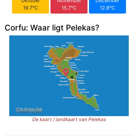
Oktober
November
December
19.7°C
15.7°C
12.8°C
Corfu: Waar ligt Pelekas?
De kaart / landkaart van Pelekas