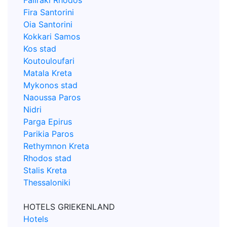
Faliraki Rhodos
Fira Santorini
Oia Santorini
Kokkari Samos
Kos stad
Koutouloufari
Matala Kreta
Mykonos stad
Naoussa Paros
Nidri
Parga Epirus
Parikia Paros
Rethymnon Kreta
Rhodos stad
Stalis Kreta
Thessaloniki
HOTELS GRIEKENLAND
Hotels