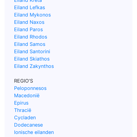
Eiland Kreta
Eiland Lefkas
Eiland Mykonos
Eiland Naxos
Eiland Paros
Eiland Rhodos
Eiland Samos
Eiland Santorini
Eiland Skiathos
Eiland Zakynthos
REGIO'S
Peloponnesos
Macedonië
Epirus
Thracië
Cycladen
Dodecanese
Ionische eilanden