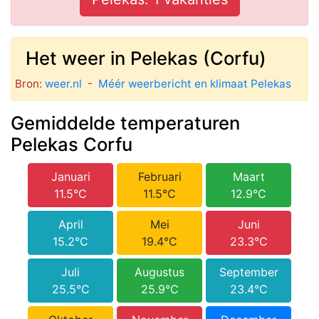
Het weer in Pelekas (Corfu)
Bron:
weer.nl
-
Méér weerbericht en klimaat Pelekas
Gemiddelde temperaturen
Pelekas Corfu
Januari
Februari
Maart
11.5°C
11.5°C
12.9°C
April
Mei
Juni
15.2°C
19.4°C
23.3°C
Juli
Augustus
September
25.5°C
25.9°C
23.4°C