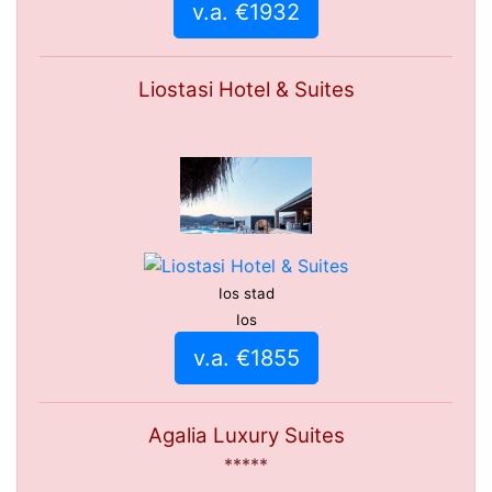
v.a. €1932
Liostasi Hotel & Suites
Ios stad
Ios
v.a. €1855
Agalia Luxury Suites
*****