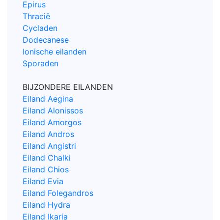
Epirus
Thracië
Cycladen
Dodecanese
Ionische eilanden
Sporaden
BIJZONDERE EILANDEN
Eiland Aegina
Eiland Alonissos
Eiland Amorgos
Eiland Andros
Eiland Angistri
Eiland Chalki
Eiland Chios
Eiland Evia
Eiland Folegandros
Eiland Hydra
Eiland Ikaria