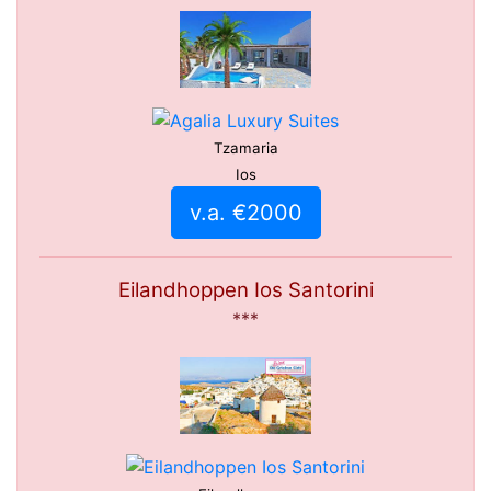
Tzamaria
Ios
v.a. €2000
Eilandhoppen Ios Santorini
***