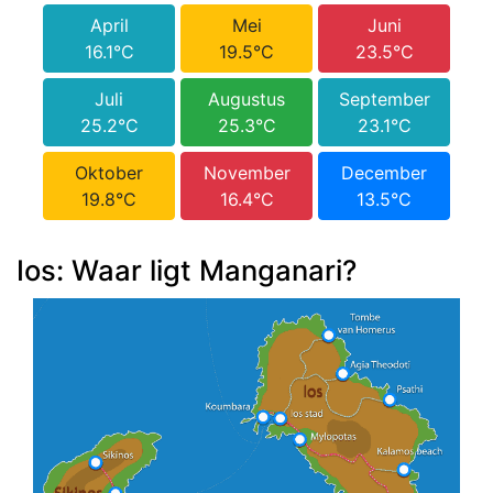
April
Mei
Juni
16.1°C
19.5°C
23.5°C
Juli
Augustus
September
25.2°C
25.3°C
23.1°C
Oktober
November
December
19.8°C
16.4°C
13.5°C
Ios: Waar ligt Manganari?