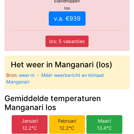
Eilandhoppen
Ios
v.a. €939
Ios: 5 vakanties
Het weer in Manganari (Ios)
Bron:
weer.nl
-
Méér weerbericht en klimaat
Manganari
Gemiddelde temperaturen
Manganari Ios
Januari
Februari
Maart
12.2°C
12.2°C
13.4°C