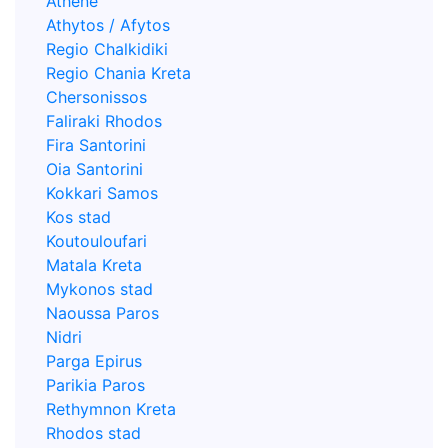
Athene
Athytos / Afytos
Regio Chalkidiki
Regio Chania Kreta
Chersonissos
Faliraki Rhodos
Fira Santorini
Oia Santorini
Kokkari Samos
Kos stad
Koutouloufari
Matala Kreta
Mykonos stad
Naoussa Paros
Nidri
Parga Epirus
Parikia Paros
Rethymnon Kreta
Rhodos stad