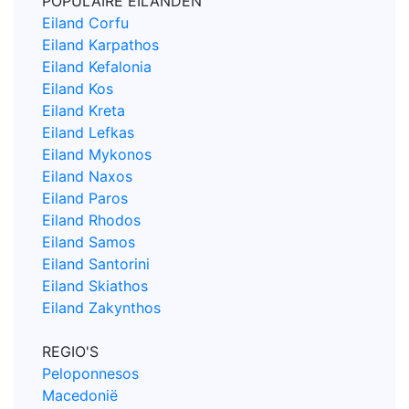
POPULAIRE EILANDEN
Eiland Corfu
Eiland Karpathos
Eiland Kefalonia
Eiland Kos
Eiland Kreta
Eiland Lefkas
Eiland Mykonos
Eiland Naxos
Eiland Paros
Eiland Rhodos
Eiland Samos
Eiland Santorini
Eiland Skiathos
Eiland Zakynthos
REGIO'S
Peloponnesos
Macedonië