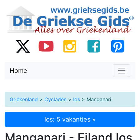
Home
Griekenland
>
Cycladen
>
Ios
> Manganari
Ios: 5 vakanties »
Manganari - Eiland Ios