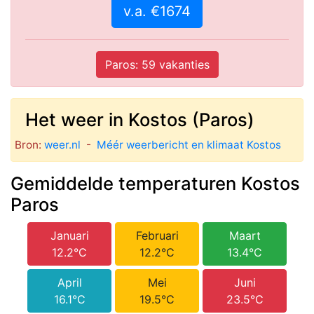
v.a. €1674
Paros: 59 vakanties
Het weer in Kostos (Paros)
Bron:
weer.nl
-
Méér weerbericht en klimaat Kostos
Gemiddelde temperaturen Kostos
Paros
Januari
Februari
Maart
12.2°C
12.2°C
13.4°C
April
Mei
Juni
16.1°C
19.5°C
23.5°C