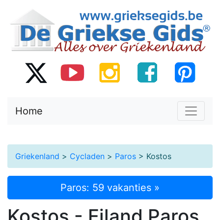
Home
Griekenland
>
Cycladen
>
Paros
> Kostos
Paros: 59 vakanties »
Kostos - Eiland Paros