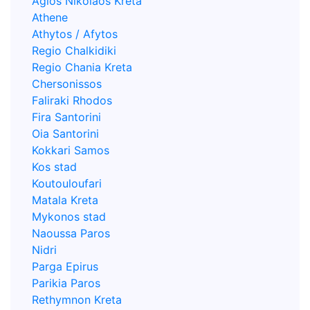
Agios Nikolaos Kreta
Athene
Athytos / Afytos
Regio Chalkidiki
Regio Chania Kreta
Chersonissos
Faliraki Rhodos
Fira Santorini
Oia Santorini
Kokkari Samos
Kos stad
Koutouloufari
Matala Kreta
Mykonos stad
Naoussa Paros
Nidri
Parga Epirus
Parikia Paros
Rethymnon Kreta