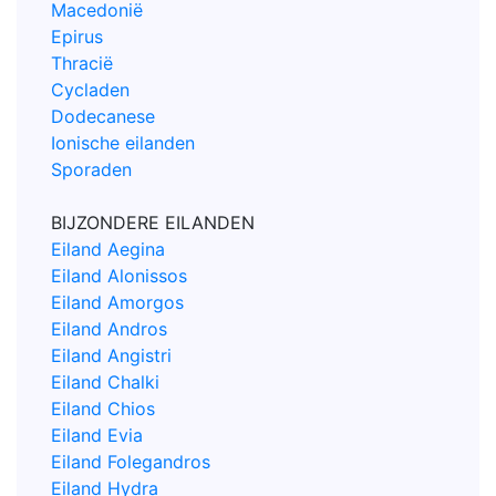
Macedonië
Epirus
Thracië
Cycladen
Dodecanese
Ionische eilanden
Sporaden
BIJZONDERE EILANDEN
Eiland Aegina
Eiland Alonissos
Eiland Amorgos
Eiland Andros
Eiland Angistri
Eiland Chalki
Eiland Chios
Eiland Evia
Eiland Folegandros
Eiland Hydra