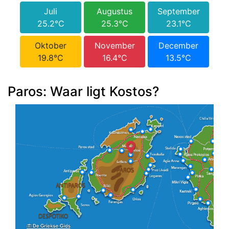
Juli
Augustus
September
25.2°C
25.3°C
23.1°C
Oktober
November
December
19.8°C
16.4°C
13.5°C
Paros: Waar ligt Kostos?