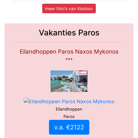
meer foto's van Kostos»
Vakanties Paros
Eilandhoppen Paros Naxos Mykonos
***
Eilandhoppen
Paros
v.a. €2122