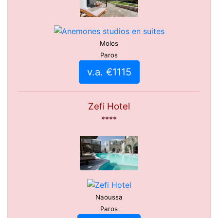
Molos
Paros
v.a. €1115
Zefi Hotel
****
Naoussa
Paros