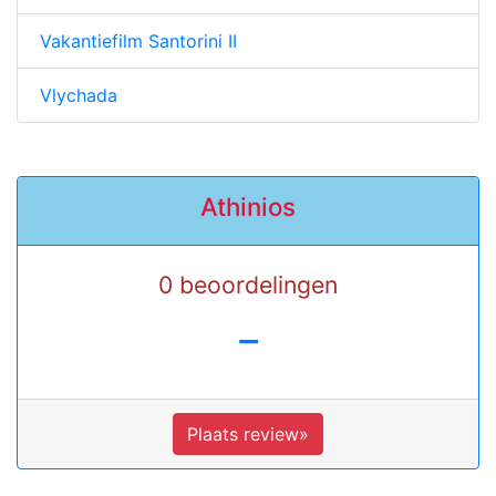
Vakantiefilm Santorini II
Vlychada
Athinios
0 beoordelingen
-
Plaats review»