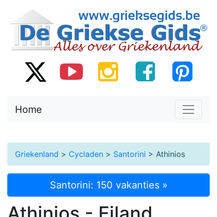
Home
Griekenland
>
Cycladen
>
Santorini
> Athinios
Santorini: 150 vakanties »
Athinios - Eiland