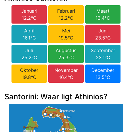
Januari
Februari
Maart
12.2°C
12.2°C
13.4°C
April
Mei
Juni
16.1°C
19.5°C
23.5°C
Juli
Augustus
September
25.2°C
25.3°C
23.1°C
Oktober
November
December
19.8°C
16.4°C
13.5°C
Santorini: Waar ligt Athinios?