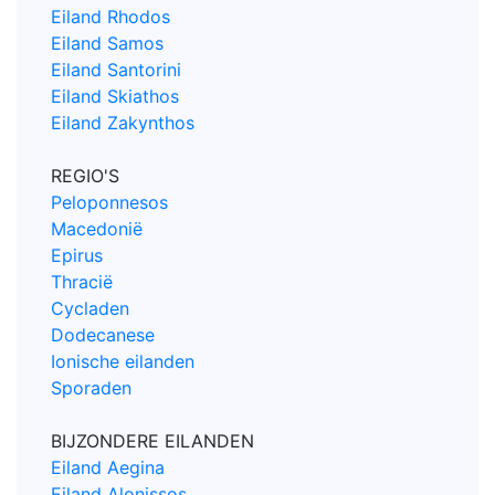
Eiland Rhodos
Eiland Samos
Eiland Santorini
Eiland Skiathos
Eiland Zakynthos
REGIO'S
Peloponnesos
Macedonië
Epirus
Thracië
Cycladen
Dodecanese
Ionische eilanden
Sporaden
BIJZONDERE EILANDEN
Eiland Aegina
Eiland Alonissos