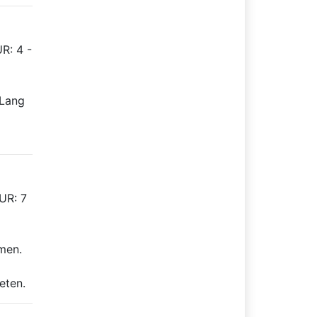
R: 4 -
 Lang
UR: 7
men.
l
eten.