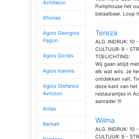
Achilleion
Pumphouse het oud
betaalbaar. Loop h
Afionas
Tereza
Agios Georgios
Pagon
ALG. INDRUK: 10 - 
CULTUUR: 9 - STR
Agios Gordis
TOELICHTING:
Wij gaan altijd me
Agios Ioannis
elk wat wils. Je h
ontdekken valt. T
Agios Stefanos
deze kant van het 
Avlioton
restaurantjes in Ach
aanrader !!!
Arilas
Wilma
Barbati
ALG. INDRUK: 10 - 
CULTUUR: 9 - STR