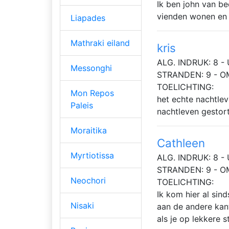
Ik ben john van be
vienden wonen en g
Liapades
Mathraki eiland
kris
ALG. INDRUK: 8 - 
Messonghi
STRANDEN: 9 - O
TOELICHTING:
Mon Repos
het echte nachtlev
Paleis
nachtleven gestor
Moraitika
Cathleen
Myrtiotissa
ALG. INDRUK: 8 - 
STRANDEN: 9 - O
Neochori
TOELICHTING:
Ik kom hier al sin
Nisaki
aan de andere kant
als je op lekkere s