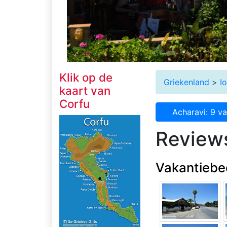
Klik op de
Griekenland
>
I
kaart van
Corfu
Acharavi: 9 va
Reviews
Vakantiebe