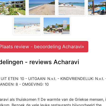
Plaats review - beoordeling Acharavi»
delingen - reviews Acharavi
UIT ETEN: 10 - UITGAAN: N.v.t. - KINDVRIENDELIJK: N.v.t. 
RANDEN: 8 - OMGEVING: 10
aravi als thuiskomen !! De warmte van de Griekse mensen, 
elkom. Bezoek de vele leuke restaurants bijvoorbeeld the