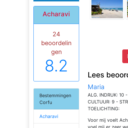
Acharavi
24
beoordelin
gen
8.2
Lees beoor
Maria
ALG. INDRUK: 10 - 
Bestemmingen
CULTUUR: 9 - ST
Corfu
TOELICHTING:
Acharavi
Voor mij voelt Ach
voel mij er zeer w