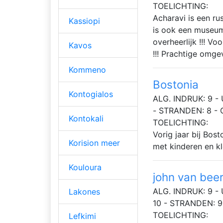
TOELICHTING:
Acharavi is een rus
Kassiopi
is ook een museum 
overheerlijk !!! V
Kavos
!!! Prachtige omge
Kommeno
Bostonia
Kontogialos
ALG. INDRUK: 9 - 
- STRANDEN: 8 -
Kontokali
TOELICHTING:
Vorig jaar bij Bos
Korision meer
met kinderen en kl
Kouloura
john van bee
ALG. INDRUK: 9 - 
Lakones
10 - STRANDEN: 9
TOELICHTING:
Lefkimi