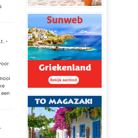
s
t. -
voor
 mooi
uke
, een
-