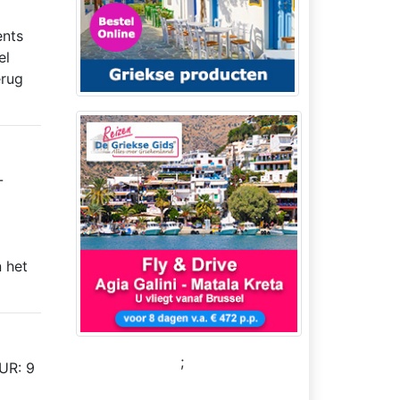
ents
el
erug
-
n het
;
UR: 9