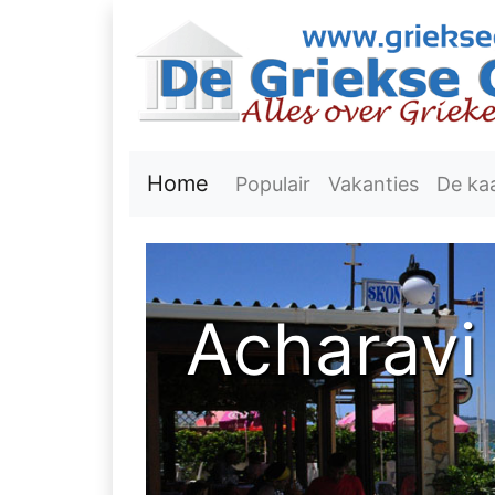
Home
Populair
Vakanties
De ka
Acharavi