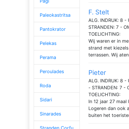
Pagi
F. Stelt
Paleokastritsa
ALG. INDRUK: 8 - 
STRANDEN: 7 - O
Pantokrator
TOELICHTING:
Wij waren er in me
Pelekas
strand met kiezel
terrassen. Wij aten
Perama
Peroulades
Pieter
ALG. INDRUK: 8 - 
Roda
- STRANDEN: 7 -
TOELICHTING:
Sidari
In 12 jaar 27 maal
Logeren dan ook al
Sinarades
buiten het toerist
Stranden Corfu