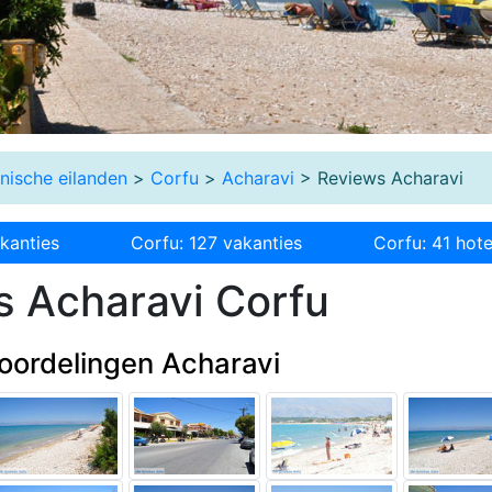
onische eilanden
>
Corfu
>
Acharavi
> Reviews Acharavi
kanties
Corfu: 127 vakanties
Corfu: 41 hote
 Acharavi Corfu
oordelingen Acharavi