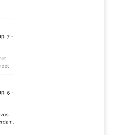
R: 7 -
het
moet
R: 6 -
avos
erdam.