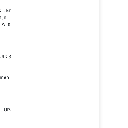
 !! Er
ijn
 wils
UR: 8
amen
TUUR: