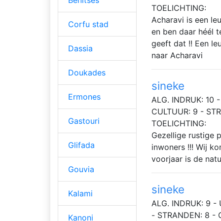
Benitses
TOELICHTING:
Acharavi is een leu
Corfu stad
en ben daar héél t
geeft dat !! Een le
Dassia
naar Acharavi
Doukades
sineke
Ermones
ALG. INDRUK: 10 - 
CULTUUR: 9 - ST
Gastouri
TOELICHTING:
Gezellige rustige 
Glifada
inwoners !!! Wij ko
voorjaar is de na
Gouvia
sineke
Kalami
ALG. INDRUK: 9 - 
- STRANDEN: 8 -
Kanoni