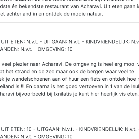
ste én bekendste restaurant van Acharavi. Uit eten gaan i
et achterland in en ontdek de mooie natuur.
UIT ETEN: N.v.t. - UITGAAN: N.v.t. - KINDVRIENDELIJK: N.v.
ANDEN: N.v.t. - OMGEVING: 10
t veel plezier naar Acharavi. De omgeving is heel erg mooi 
ebt het strand en de zee maar ook de bergen waar veel te
rek je wandelschoenen aan of huur een fiets en ontdek hoe
eiland is !!! En daarna is het goed vertoeven in 1 van de le
aravi bijvoorbeeld bij Ixnilatis je kunt hier heerlijk vis eten
UIT ETEN: 10 - UITGAAN: N.v.t. - KINDVRIENDELIJK: N.v.t. 
ANDEN: N.v.t. - OMGEVING: 10