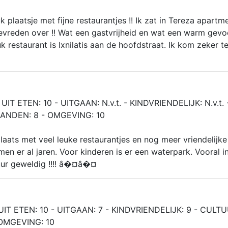
k plaatsje met fijne restaurantjes !! Ik zat in Tereza apartm
evreden over !! Wat een gastvrijheid en wat een warm gevo
uk restaurant is Ixnilatis aan de hoofdstraat. Ik kom zeker t
UIT ETEN: 10 - UITGAAN: N.v.t. - KINDVRIENDELIJK: N.v.t. 
RANDEN: 8 - OMGEVING: 10
plaats met veel leuke restaurantjes en nog meer vriendelijke
men er al jaren. Voor kinderen is er een waterpark. Vooral i
tuur geweldig !!!! â�¤â�¤
UIT ETEN: 10 - UITGAAN: 7 - KINDVRIENDELIJK: 9 - CULTU
 OMGEVING: 10