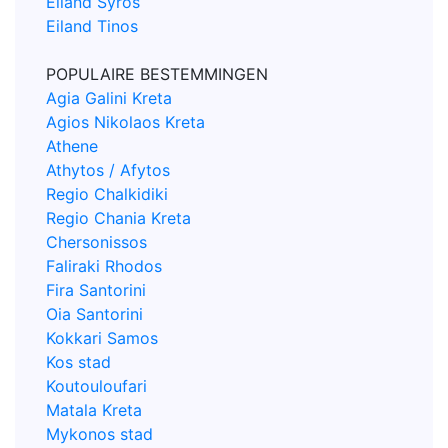
Eiland Syros
Eiland Tinos
POPULAIRE BESTEMMINGEN
Agia Galini Kreta
Agios Nikolaos Kreta
Athene
Athytos / Afytos
Regio Chalkidiki
Regio Chania Kreta
Chersonissos
Faliraki Rhodos
Fira Santorini
Oia Santorini
Kokkari Samos
Kos stad
Koutouloufari
Matala Kreta
Mykonos stad