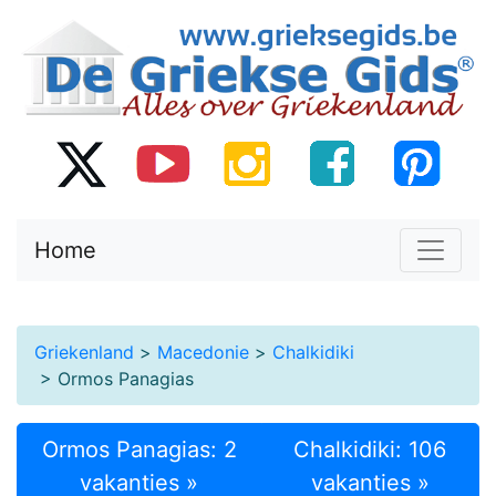
Home
Griekenland
>
Macedonie
>
Chalkidiki
> Ormos Panagias
Ormos Panagias: 2
Chalkidiki: 106
vakanties »
vakanties »