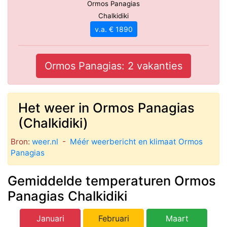
Ormos Panagias
Chalkidiki
v.a. € 1890
Ormos Panagias: 2 vakanties
Het weer in Ormos Panagias
(Chalkidiki)
Bron:
weer.nl
-
Méér weerbericht en klimaat Ormos
Panagias
Gemiddelde temperaturen Ormos
Panagias Chalkidiki
Januari
Februari
Maart