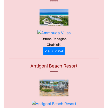
****
Ormos Panagias
Chalkidiki
v.a. € 2354
Antigoni Beach Resort
****