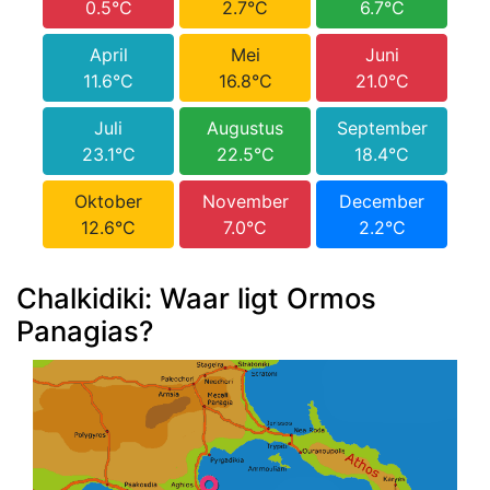
0.5°C
2.7°C
6.7°C
April
Mei
Juni
11.6°C
16.8°C
21.0°C
Juli
Augustus
September
23.1°C
22.5°C
18.4°C
Oktober
November
December
12.6°C
7.0°C
2.2°C
Chalkidiki: Waar ligt Ormos
Panagias?