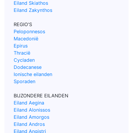
Eiland Skiathos
Eiland Zakynthos
REGIO'S
Peloponnesos
Macedonië
Epirus
Thracië
Cycladen
Dodecanese
Ionische eilanden
Sporaden
BIJZONDERE EILANDEN
Eiland Aegina
Eiland Alonissos
Eiland Amorgos
Eiland Andros
Eiland Angistri