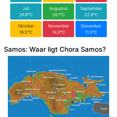
Juli
Augustus
September
26.6°C
26.1°C
22.9°C
Oktober
November
December
18.5°C
14.3°C
11.3°C
Samos: Waar ligt Chora Samos?