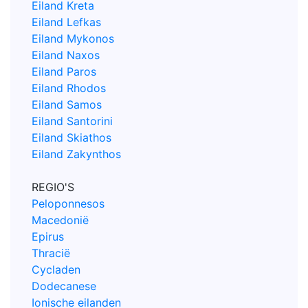
Eiland Kreta
Eiland Lefkas
Eiland Mykonos
Eiland Naxos
Eiland Paros
Eiland Rhodos
Eiland Samos
Eiland Santorini
Eiland Skiathos
Eiland Zakynthos
REGIO'S
Peloponnesos
Macedonië
Epirus
Thracië
Cycladen
Dodecanese
Ionische eilanden