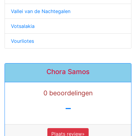
Vallei van de Nachtegalen
Votsalakia
Vourliotes
Chora Samos
0 beoordelingen
-
Plaats review»