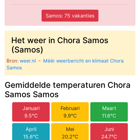
Samos: 75 vakanties
Het weer in Chora Samos
(Samos)
Bron:
weer.nl
-
Méér weerbericht en klimaat Chora
Samos
Gemiddelde temperaturen Chora
Samos Samos
Januari
Februari
Maart
9.5°C
9.9°C
11.6°C
April
Mei
Juni
15.6°C
20.2°C
24.7°C