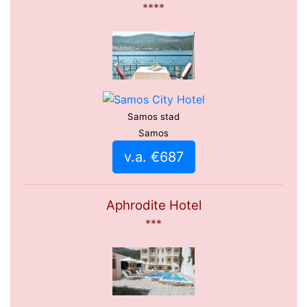
****
Samos stad
Samos
v.a. €687
Aphrodite Hotel
***