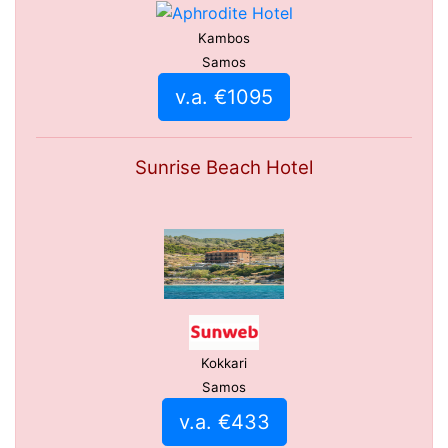
Kambos
Samos
v.a. €1095
Sunrise Beach Hotel
Kokkari
Samos
v.a. €433