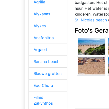
Agrilia
badgasten. Het str
huur. Het water is
Alykanas
kinderen. Watersp
St. Nicolas beach
d
Alykes
Foto's Ger
Anafonitria
Argassi
Banana beach
Blauwe grotten
Exo Chora
Films
Zakynthos