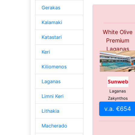
Gerakas
Kalamaki
White Olive
Katastari
Premium
Laganas
Keri
Kiliomenos
Laganas
Laganas
Limni Keri
Zakynthos
v.a. €654
Lithakia
Macherado