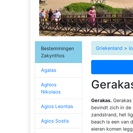
Griekenland
>
I
Bestemmingen
Zakynthos
Agalas
Gerakas
Aghios
Nikolaos
Gerakas.
Gerakas 
Agios Leontas
bevindt zich in de
zandstrand, het li
Agios Sostis
beach is een van 
eieren komen leg