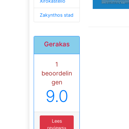
Xirokastello
Zakynthos stad
Gerakas
1
beoordelin
gen
9.0
Lees
reviews»