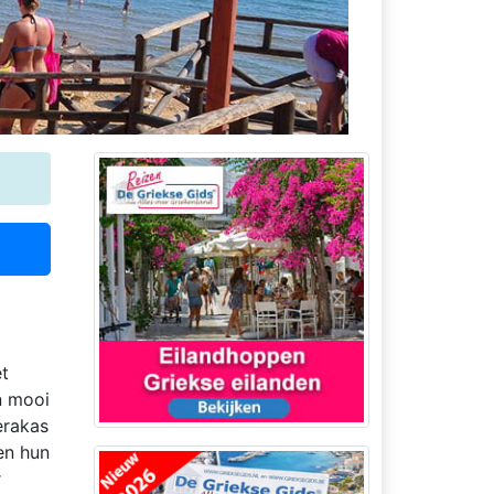
et
n mooi
erakas
en hun
r