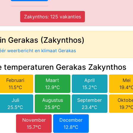
Zakynthos: 125 vakanties
in Gerakas (Zakynthos)
ér weerbericht en klimaat Gerakas
 temperaturen Gerakas Zakynthos
Februari
Maart
April
Mei
11.5°C
12.9°C
15.2°C
19.4°
Juli
Augustus
September
Oktob
25.5°C
25.9°C
23.4°C
19.7°
November
December
15.7°C
12.8°C