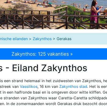
onische eilanden
>
Zakynthos
> Gerakas
Zakynthos: 125 vakanties »
 - Eiland Zakynthos
is een strand helemaal in het zuidwesten van Zakynthos, h
 streek van
Vassilikos
, 16 km van
Zakynthos stad
. Het is ee
gt in een halfronde baai en is omgeven door witte kliffen. G
de stranden van Zakynthos waar Caretta-Caretta schildpad
gen. In de zomermaanden wordt Gerakas druk bezocht doo