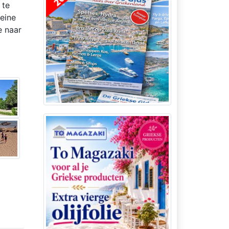
 te
leine
e naar