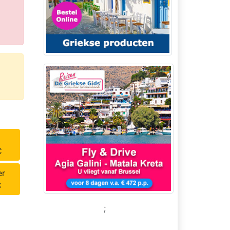
C
er
C
;