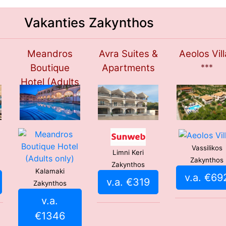
Vakanties Zakynthos
Meandros
Avra Suites &
Aeolos Vil
Boutique
Apartments
***
Hotel (Adults
only)
****
Vassilikos
Limni Keri
Zakynthos
Zakynthos
Kalamaki
v.a. €69
v.a. €319
Zakynthos
v.a.
€1346