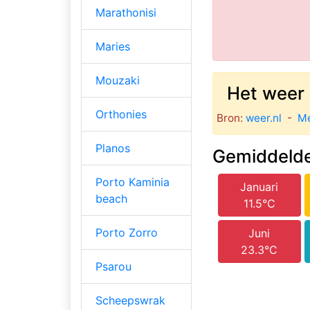
Marathonisi
Maries
Mouzaki
Het weer 
Orthonies
Bron:
weer.nl
-
Mé
Planos
Gemiddelde
Porto Kaminia
Januari
beach
11.5°C
Porto Zorro
Juni
23.3°C
Psarou
Scheepswrak