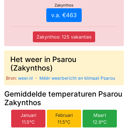
Zakynthos
v.a. €463
Zakynthos: 125 vakanties
Het weer in Psarou
(Zakynthos)
Bron:
weer.nl
-
Méér weerbericht en klimaat Psarou
Gemiddelde temperaturen Psarou
Zakynthos
Januari
Februari
Maart
11.5°C
11.5°C
12.9°C