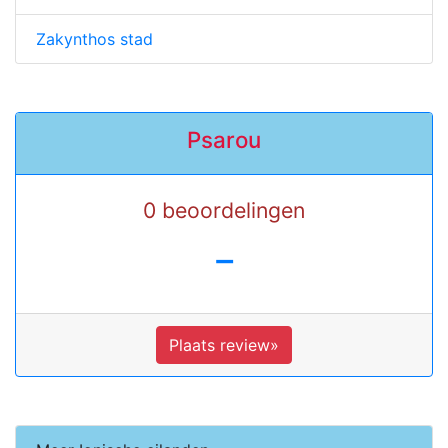
Zakynthos stad
Psarou
0 beoordelingen
-
Plaats review»