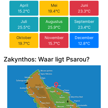
April
Mei
Juni
15.2°C
19.4°C
23.3°C
Juli
Augustus
September
25.5°C
25.9°C
23.4°C
Oktober
November
December
19.7°C
15.7°C
12.8°C
Zakynthos: Waar ligt Psarou?