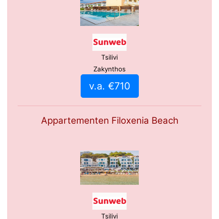
Tsilivi
Zakynthos
v.a. €710
Appartementen Filoxenia Beach
Tsilivi