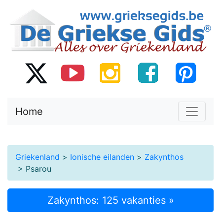
Home
Griekenland
>
Ionische eilanden
>
Zakynthos
> Psarou
Zakynthos: 125 vakanties »