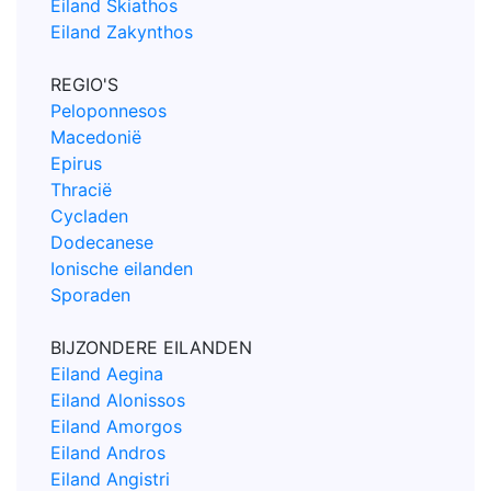
Eiland Skiathos
Eiland Zakynthos
REGIO'S
Peloponnesos
Macedonië
Epirus
Thracië
Cycladen
Dodecanese
Ionische eilanden
Sporaden
BIJZONDERE EILANDEN
Eiland Aegina
Eiland Alonissos
Eiland Amorgos
Eiland Andros
Eiland Angistri