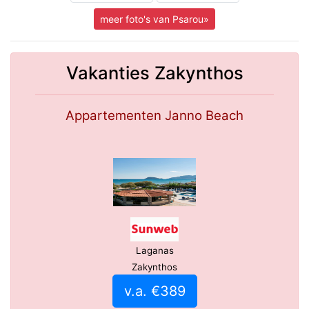
meer foto's van Psarou»
Vakanties Zakynthos
Appartementen Janno Beach
Laganas
Zakynthos
v.a. €389