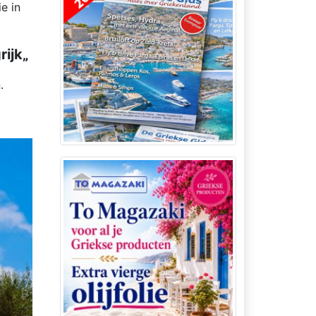
e in
ijk„
.