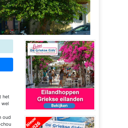
t het
 wel
n oud
ochou