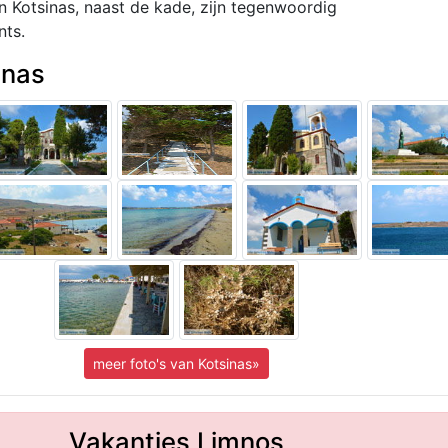
an Kotsinas, naast de kade, zijn tegenwoordig
nts.
inas
meer foto's van Kotsinas»
Vakanties Limnos