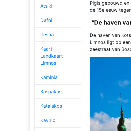
Pigis gebouwd en h
Atsiki
de 15e eeuw tegen
Dafni
“De haven van
Ifestia
De haven van Kots
Limnos ligt op een
Kaart -
zeestraat van Bos
Landkaart
Limnos
Kaminia
Kaspakas
Katalakos
Kavirio