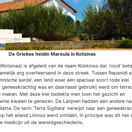
De Griekse heldin Maroula in Kotsinas
Kotsinas) is afgeleid van de naam Kokkinos dat ‘rood’ bete
amelijk erg overheersend in deze streek. Tussen Repanidi 
imnische aarde’, een land waar een speciaal soort rode klei
 geneeskrachtig was en daarnaast gebruikt werd om terra
 maken. Met deze klei bedekte men toen het gezicht en
lerlei kwalen te genezen. De Latijnen hadden een andere n
ilatta. De term ‘Terra Sigillata’ verwijst naar een geneeskra
e op het eiland Limnos werd ontdekt, in principe was dit het 
e medicijn uit de wereldgeschiedenis.