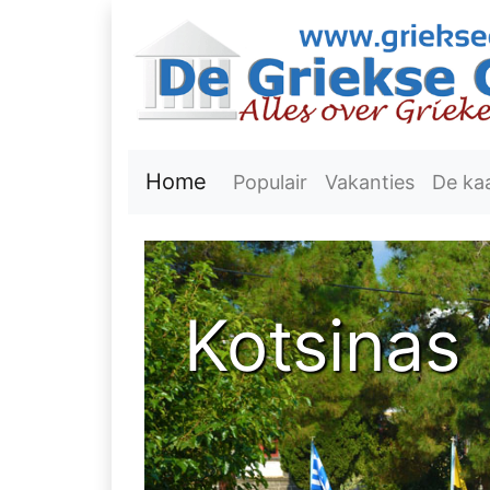
Home
Populair
Vakanties
De ka
Kotsinas