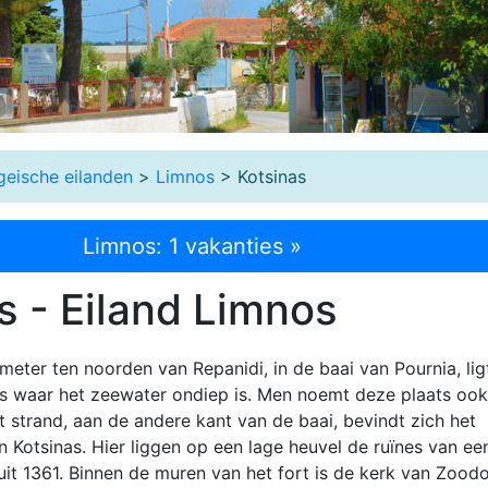
geische eilanden
>
Limnos
> Kotsinas
Limnos: 1 vakanties »
s - Eiland Limnos
meter ten noorden van Repanidi, in de baai van Pournia, lig
as waar het zeewater ondiep is. Men noemt deze plaats ook
t strand, aan de andere kant van de baai, bevindt zich het
n Kotsinas. Hier liggen op een lage heuvel de ruïnes van ee
uit 1361. Binnen de muren van het fort is de kerk van Zood