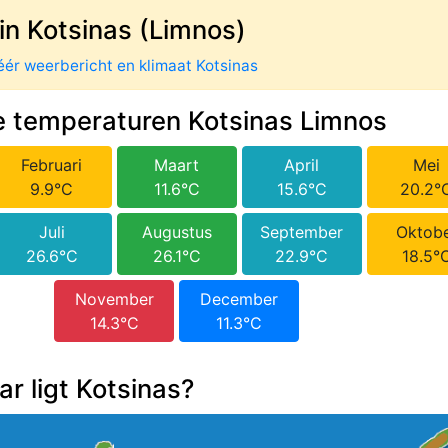
in Kotsinas (Limnos)
ér weerbericht en klimaat Kotsinas
 temperaturen Kotsinas Limnos
Februari
Maart
April
Mei
9.9°C
11.6°C
15.6°C
20.2°
Juli
Augustus
September
Oktob
26.6°C
26.1°C
22.9°C
18.5°
November
December
14.3°C
11.3°C
r ligt Kotsinas?