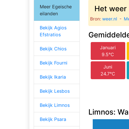
Meer Egeische
Het weer 
eilanden
Bron:
weer.nl
-
Mé
Bekijk Agios
Gemiddelde
Efstratios
Januari
Bekijk Chios
9.5°C
Bekijk Fourni
Juni
24.7°C
Bekijk Ikaria
Bekijk Lesbos
Bekijk Limnos
Limnos: Waa
Bekijk Psara