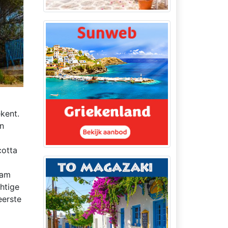
kent.
en
cotta
aam
chtige
eerste