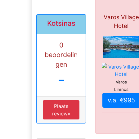
Varos Village
Kotsinas
Hotel
0
beoordelin
gen
-
Varos
Limnos
v.a. €995
Plaats
review»