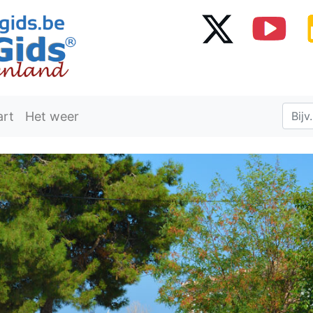
art
Het weer