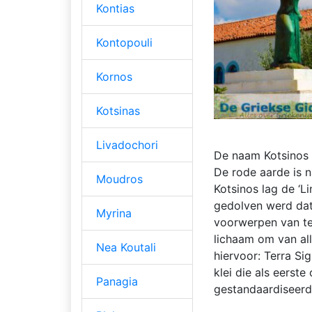
Kontias
Kontopouli
Kornos
Kotsinas
Livadochori
De naam Kotsinos (
De rode aarde is n
Moudros
Kotsinos lag de ‘L
gedolven werd dat
Myrina
voorwerpen van te
lichaam om van al
Nea Koutali
hiervoor: Terra Sig
klei die als eerst
Panagia
gestandaardiseerd