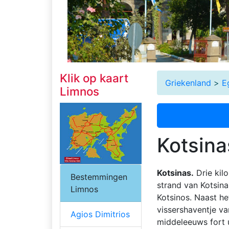
Klik op kaart
Griekenland
>
E
Limnos
Kotsina
Kotsinas.
Drie kilo
Bestemmingen
strand van Kotsin
Limnos
Kotsinos. Naast he
vissershaventje va
Agios Dimitrios
middeleeuws fort 