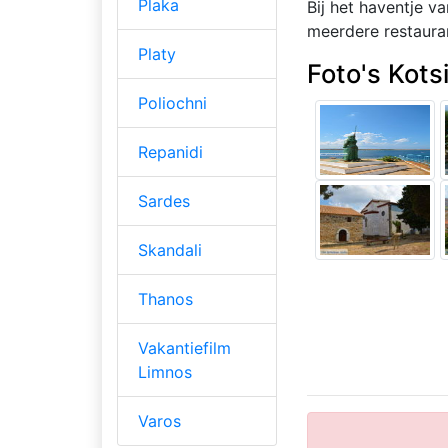
Plaka
Bij het haventje v
meerdere restaura
Platy
Foto's Kots
Poliochni
Repanidi
Sardes
Skandali
Thanos
Vakantiefilm
Limnos
Varos